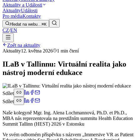
Aktuality a Události
Aktuality
Události
Pro média
Kontakty
Hledat na webu…
⌘K
CZ
/
EN
Zpět na aktuality
Aktuality
12. května 2026
1 min čtení
ILaB v Tallinnu: Virtuální realita jako
nástroj moderní edukace
Sdílet
Sdílet
Naše kolegyně Mgr. Ing. Alena Lochmannová, Ph.D. et Ph.D.,
MBA nás reprezentovala na prestižním summitu Health Education
Summit Tallinn (HEST) 2026 v Estonsku
Ve svém odborném příspěvku s názvem „Immersive VR as Patient