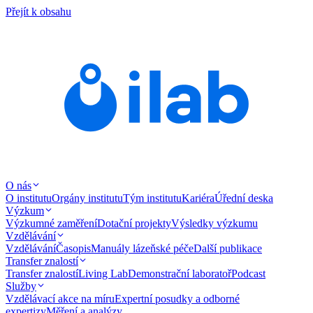
Přejít k obsahu
O nás
O institutu
Orgány institutu
Tým institutu
Kariéra
Úřední deska
Výzkum
Výzkumné zaměření
Dotační projekty
Výsledky výzkumu
Vzdělávání
Vzdělávání
Časopis
Manuály lázeňské péče
Další publikace
Transfer znalostí
Transfer znalostí
Living Lab
Demonstrační laboratoř
Podcast
Služby
Vzdělávací akce na míru
Expertní posudky a odborné
expertizy
Měření a analýzy