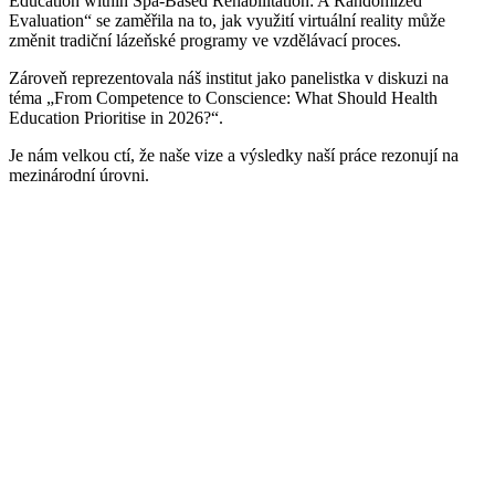
Education within Spa-Based Rehabilitation: A Randomized
Evaluation“ se zaměřila na to, jak využití virtuální reality může
změnit tradiční lázeňské programy ve vzdělávací proces.
Zároveň reprezentovala náš institut jako panelistka v diskuzi na
téma „From Competence to Conscience: What Should Health
Education Prioritise in 2026?“.
Je nám velkou ctí, že naše vize a výsledky naší práce rezonují na
mezinárodní úrovni.