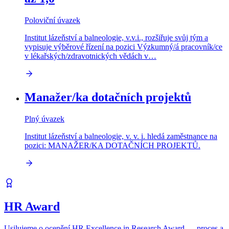
Poloviční úvazek
Institut lázeňství a balneologie, v.v.i., rozšiřuje svůj tým a
vypisuje výběrové řízení na pozici Výzkumný/á pracovník/ce
v lékařských/zdravotnických vědách v…
Manažer/ka dotačních projektů
Plný úvazek
Institut lázeňství a balneologie, v. v. i. hledá zaměstnance na
pozici: MANAŽER/KA DOTAČNÍCH PROJEKTŮ.
HR Award
Usilujeme o ocenění HR Excellence in Research Award — proces a