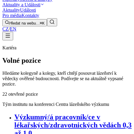
Aktuality a Události
Aktuality
Události
Pro média
Kontakty
Hledat na webu…
⌘K
CZ
/
EN
Kariéra
Volné pozice
Hledáme kolegyně a kolegy, kteří chtějí posouvat lázeňství k
vědecky ověřené budoucnosti. Podívejte se na aktuálně vypsané
pozice.
2
2 otevřené pozice
Tým institutu na konferenci Centra lázeňského výzkumu
Výzkumný/á pracovník/ce v
lékařských/zdravotnických vědách 0,3
až 1,0