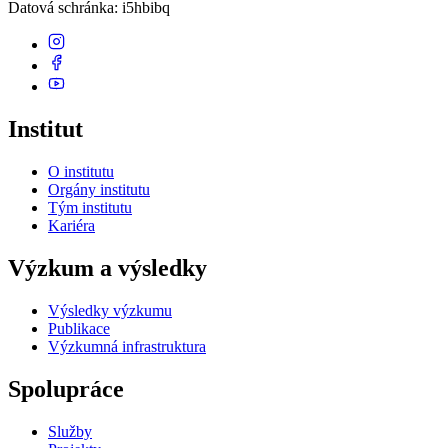
Datová schránka
: i5hbibq
Institut
O institutu
Orgány institutu
Tým institutu
Kariéra
Výzkum a výsledky
Výsledky výzkumu
Publikace
Výzkumná infrastruktura
Spolupráce
Služby