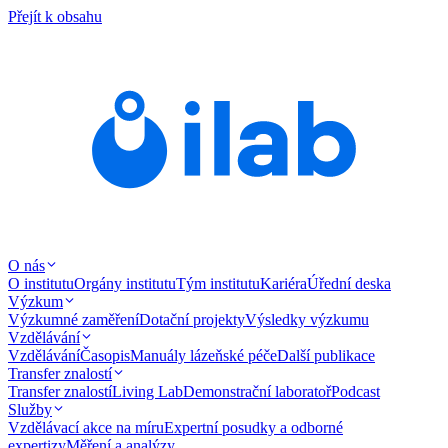
Přejít k obsahu
O nás
O institutu
Orgány institutu
Tým institutu
Kariéra
Úřední deska
Výzkum
Výzkumné zaměření
Dotační projekty
Výsledky výzkumu
Vzdělávání
Vzdělávání
Časopis
Manuály lázeňské péče
Další publikace
Transfer znalostí
Transfer znalostí
Living Lab
Demonstrační laboratoř
Podcast
Služby
Vzdělávací akce na míru
Expertní posudky a odborné
expertizy
Měření a analýzy