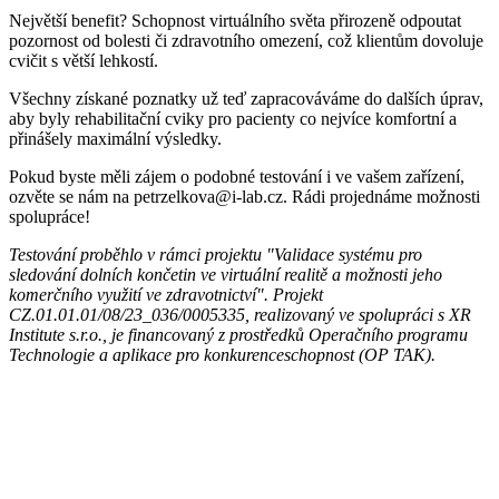
Největší benefit? Schopnost virtuálního světa přirozeně odpoutat
pozornost od bolesti či zdravotního omezení, což klientům dovoluje
cvičit s větší lehkostí.
Všechny získané poznatky už teď zapracováváme do dalších úprav,
aby byly rehabilitační cviky pro pacienty co nejvíce komfortní a
přinášely maximální výsledky.
Pokud byste měli zájem o podobné testování i ve vašem zařízení,
ozvěte se nám na petrzelkova@i-lab.cz. Rádi projednáme možnosti
spolupráce!
Testování proběhlo v rámci projektu "Validace systému pro
sledování dolních končetin ve virtuální realitě a možnosti jeho
komerčního využití ve zdravotnictví". Projekt
CZ.01.01.01/08/23_036/0005335, realizovaný ve spolupráci s XR
Institute s.r.o., je financovaný z prostředků Operačního programu
Technologie a aplikace pro konkurenceschopnost (OP TAK).