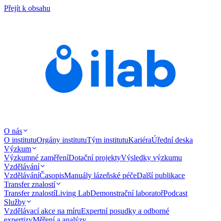
Přejít k obsahu
O nás
O institutu
Orgány institutu
Tým institutu
Kariéra
Úřední deska
Výzkum
Výzkumné zaměření
Dotační projekty
Výsledky výzkumu
Vzdělávání
Vzdělávání
Časopis
Manuály lázeňské péče
Další publikace
Transfer znalostí
Transfer znalostí
Living Lab
Demonstrační laboratoř
Podcast
Služby
Vzdělávací akce na míru
Expertní posudky a odborné
expertizy
Měření a analýzy