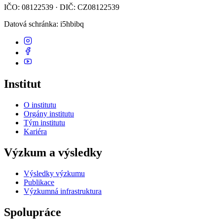
IČO: 08122539 · DIČ: CZ08122539
Datová schránka
: i5hbibq
Institut
O institutu
Orgány institutu
Tým institutu
Kariéra
Výzkum a výsledky
Výsledky výzkumu
Publikace
Výzkumná infrastruktura
Spolupráce