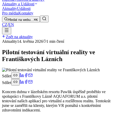
Aktuality a Události
Aktuality
Události
Pro média
Kontakty
Hledat na webu…
⌘K
CZ
/
EN
Zpět na aktuality
Aktuality
14. května 2026
1 min čtení
Pilotní testování virtuální reality ve
Františkových Lázních
Sdílet
Sdílet
Koncem dubna v lázeňském resortu Pawlik úspěšně proběhlo ve
spolupráci s Františkovy Lázně AQUAFORUM a.s. pilotní
testování našich aplikací pro virtuální a rozšířenou realitu. Tentokrát
jsme se zaměřili na klienty, kterým VR pomáhá s konkrétními
zdravotními indikacemi.