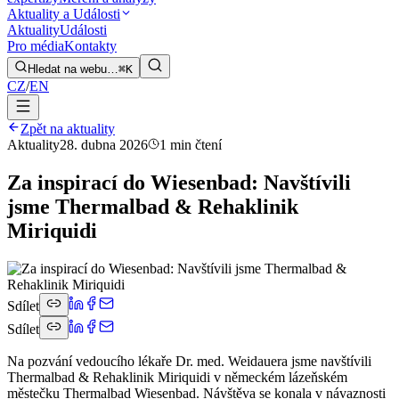
Aktuality a Události
Aktuality
Události
Pro média
Kontakty
Hledat na webu…
⌘K
CZ
/
EN
Zpět na aktuality
Aktuality
28. dubna 2026
1 min čtení
Za inspirací do Wiesenbad: Navštívili
jsme Thermalbad & Rehaklinik
Miriquidi
Sdílet
Sdílet
Na pozvání vedoucího lékaře Dr. med. Weidauera jsme navštívili
Thermalbad & Rehaklinik Miriquidi v německém lázeňském
městečku Thermalbad Wiesenbad. Návštěva se konala v návaznosti