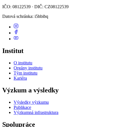
IČO: 08122539 · DIČ: CZ08122539
Datová schránka
: i5hbibq
Institut
O institutu
Orgány institutu
Tým institutu
Kariéra
Výzkum a výsledky
Výsledky výzkumu
Publikace
Výzkumná infrastruktura
Spolupráce