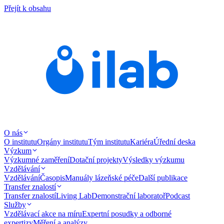
Přejít k obsahu
O nás
O institutu
Orgány institutu
Tým institutu
Kariéra
Úřední deska
Výzkum
Výzkumné zaměření
Dotační projekty
Výsledky výzkumu
Vzdělávání
Vzdělávání
Časopis
Manuály lázeňské péče
Další publikace
Transfer znalostí
Transfer znalostí
Living Lab
Demonstrační laboratoř
Podcast
Služby
Vzdělávací akce na míru
Expertní posudky a odborné
expertizy
Měření a analýzy