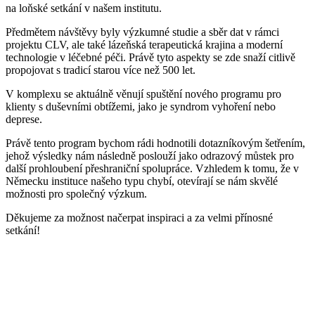
na loňské setkání v našem institutu.
Předmětem návštěvy byly výzkumné studie a sběr dat v rámci
projektu CLV, ale také lázeňská terapeutická krajina a moderní
technologie v léčebné péči. Právě tyto aspekty se zde snaží citlivě
propojovat s tradicí starou více než 500 let.
V komplexu se aktuálně věnují spuštění nového programu pro
klienty s duševními obtížemi, jako je syndrom vyhoření nebo
deprese.
Právě tento program bychom rádi hodnotili dotazníkovým šetřením,
jehož výsledky nám následně poslouží jako odrazový můstek pro
další prohloubení přeshraniční spolupráce. Vzhledem k tomu, že v
Německu instituce našeho typu chybí, otevírají se nám skvělé
možnosti pro společný výzkum.
Děkujeme za možnost načerpat inspiraci a za velmi přínosné
setkání!