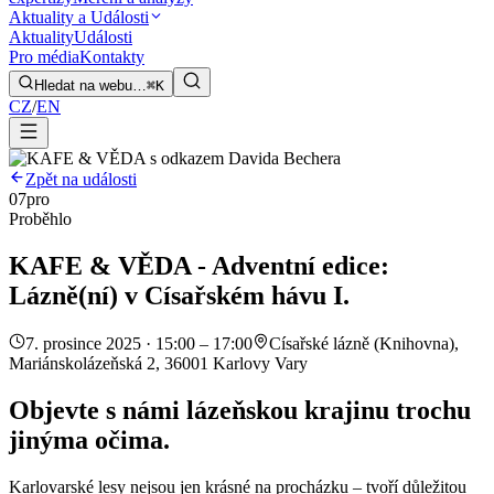
Aktuality a Události
Aktuality
Události
Pro média
Kontakty
Hledat na webu…
⌘K
CZ
/
EN
Zpět na události
07
pro
Proběhlo
KAFE & VĚDA - Adventní edice:
Lázně(ní) v Císařském hávu I.
7. prosince 2025 · 15:00 – 17:00
Císařské lázně (Knihovna),
Mariánskolázeňská 2, 36001 Karlovy Vary
Objevte s námi lázeňskou krajinu trochu
jinýma očima.
Karlovarské lesy nejsou jen krásné na procházku – tvoří důležitou