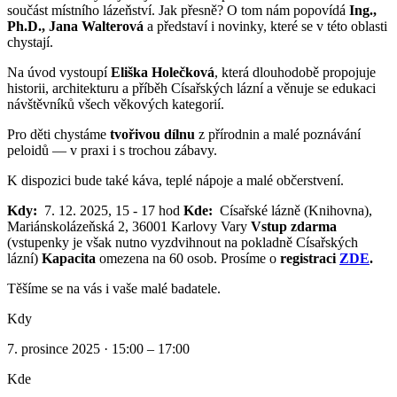
součást místního lázeňství. Jak přesně? O tom nám popovídá
Ing.,
Ph.D., Jana Walterová
a představí i novinky, které se v této oblasti
chystají.
Na úvod vystoupí
Eliška Holečková
, která dlouhodobě propojuje
historii, architekturu a příběh Císařských lázní a věnuje se edukaci
návštěvníků všech věkových kategorií.
Pro děti chystáme
tvořivou dílnu
z přírodnin a malé poznávání
peloidů — v praxi i s trochou zábavy.
K dispozici bude také káva, teplé nápoje a malé občerstvení.
Kdy:
7. 12. 2025, 15 - 17 hod
Kde:
Císařské lázně (Knihovna),
Mariánskolázeňská 2, 36001 Karlovy Vary
Vstup zdarma
(vstupenky je však nutno vyzdvihnout na pokladně Císařských
lázní)
Kapacita
omezena na 60 osob. Prosíme o
registraci
ZDE
.
Těšíme se na vás i vaše malé badatele.
Kdy
7. prosince 2025 · 15:00 – 17:00
Kde