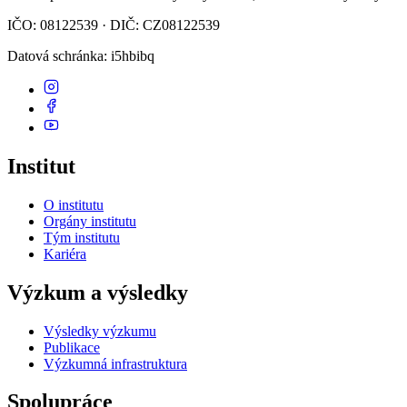
IČO: 08122539 · DIČ: CZ08122539
Datová schránka
: i5hbibq
Institut
O institutu
Orgány institutu
Tým institutu
Kariéra
Výzkum a výsledky
Výsledky výzkumu
Publikace
Výzkumná infrastruktura
Spolupráce