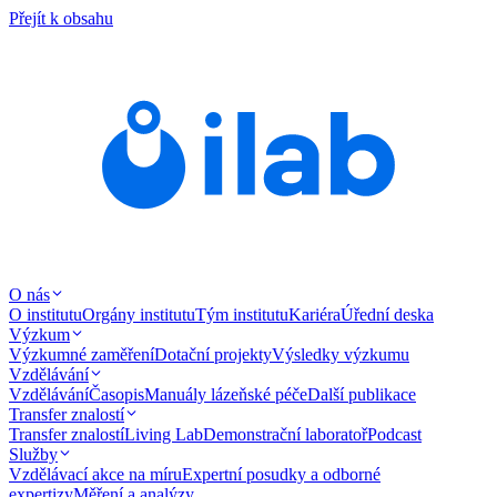
Přejít k obsahu
O nás
O institutu
Orgány institutu
Tým institutu
Kariéra
Úřední deska
Výzkum
Výzkumné zaměření
Dotační projekty
Výsledky výzkumu
Vzdělávání
Vzdělávání
Časopis
Manuály lázeňské péče
Další publikace
Transfer znalostí
Transfer znalostí
Living Lab
Demonstrační laboratoř
Podcast
Služby
Vzdělávací akce na míru
Expertní posudky a odborné
expertizy
Měření a analýzy