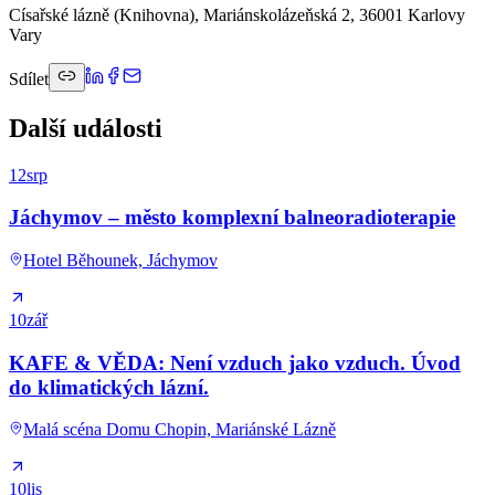
Císařské lázně (Knihovna), Mariánskolázeňská 2, 36001 Karlovy
Vary
Sdílet
Další události
12
srp
Jáchymov – město komplexní balneoradioterapie
Hotel Běhounek, Jáchymov
10
zář
KAFE & VĚDA: Není vzduch jako vzduch. Úvod
do klimatických lázní.
Malá scéna Domu Chopin, Mariánské Lázně
10
lis