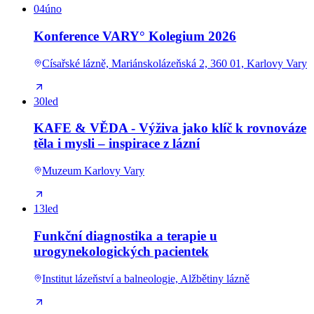
04
úno
Konference VARY° Kolegium 2026
Císařské lázně, Mariánskolázeňská 2, 360 01, Karlovy Vary
30
led
KAFE & VĚDA - Výživa jako klíč k rovnováze
těla i mysli – inspirace z lázní
Muzeum Karlovy Vary
13
led
Funkční diagnostika a terapie u
urogynekologických pacientek
Institut lázeňství a balneologie, Alžbětiny lázně