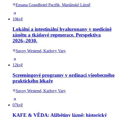
Ensana Grandhotel Pacifik, Mariánské Lázně
19
kvě
Lokální a intestinální hyaluronany v medicíně
zánětu a tkáňové regenerace. Perspektiva
2026–2030.
Savoy Westend, Karlovy Vary
12
kvě
Screeningové programy v ordinaci všeobecného
praktického lékaře
Savoy Westend, Karlovy Vary
07
kvě
KAFE & VĚDA: Alžbětiny lázně: historický