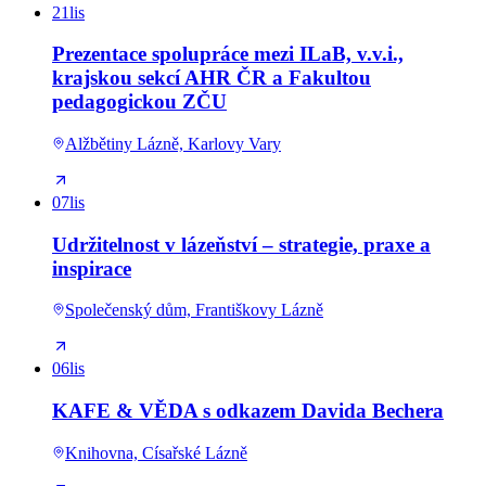
21
lis
Prezentace spolupráce mezi ILaB, v.v.i.,
krajskou sekcí AHR ČR a Fakultou
pedagogickou ZČU
Alžbětiny Lázně, Karlovy Vary
07
lis
Udržitelnost v lázeňství – strategie, praxe a
inspirace
Společenský dům, Františkovy Lázně
06
lis
KAFE & VĚDA s odkazem Davida Bechera
Knihovna, Císařské Lázně