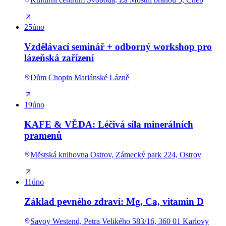
25
úno
Vzdělávací seminář + odborný workshop pro
lázeňská zařízení
Dům Chopin Mariánské Lázně
19
úno
KAFE & VĚDA: Léčivá síla minerálních
pramenů
Městská knihovna Ostrov, Zámecký park 224, Ostrov
11
úno
Základ pevného zdraví: Mg, Ca, vitamin D
Savoy Westend, Petra Velikého 583/16, 360 01 Karlovy