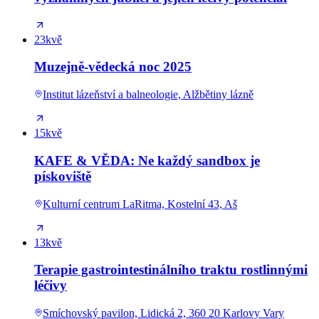
23
kvě
Muzejně-vědecká noc 2025
Institut lázeňství a balneologie, Alžbětiny lázně
15
kvě
KAFE & VĚDA: Ne každý sandbox je
pískoviště
Kulturní centrum LaRitma, Kostelní 43, Aš
13
kvě
Terapie gastrointestinálního traktu rostlinnými
léčivy
Smíchovský pavilon, Lidická 2, 360 20 Karlovy Vary