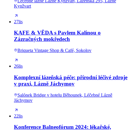
Léčebné lázně Lázně Kynžvart, Lázeňská 295, Lázně
Kynžvart
27
lis
KAFE & VĚDA s Pavlem Kalinou o
Zázračných mokředech
Briqueta Vintage Shop & Café, Sokolov
26
lis
Komplexní lázeňská péče: přírodní léčivé zdroje
v praxi, Lázně Jáchymov
Salónek Bridge v hotelu Běhounek, Léčebné Lázně
Jáchymov
22
lis
Konference Balneofórum 2024: lékařské,