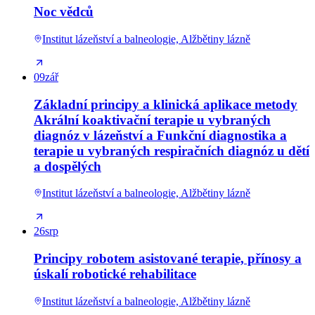
Noc vědců
Institut lázeňství a balneologie, Alžbětiny lázně
09
zář
Základní principy a klinická aplikace metody
Akrální koaktivační terapie u vybraných
diagnóz v lázeňství a Funkční diagnostika a
terapie u vybraných respiračních diagnóz u dětí
a dospělých
Institut lázeňství a balneologie, Alžbětiny lázně
26
srp
Principy robotem asistované terapie, přínosy a
úskalí robotické rehabilitace
Institut lázeňství a balneologie, Alžbětiny lázně