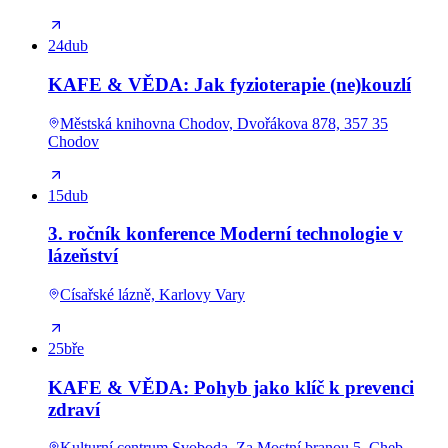
24
dub
KAFE & VĚDA: Jak fyzioterapie (ne)kouzlí
Městská knihovna Chodov, Dvořákova 878, 357 35
Chodov
15
dub
3. ročník konference Moderní technologie v
lázeňství
Císařské lázně, Karlovy Vary
25
bře
KAFE & VĚDA: Pohyb jako klíč k prevenci
zdraví
Kulturní centrum Svoboda, Za Mostní branou 5, Cheb