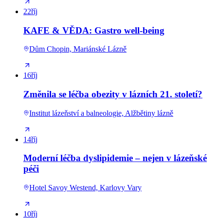
22
říj
KAFE & VĚDA: Gastro well-being
Dům Chopin, Mariánské Lázně
16
říj
Změnila se léčba obezity v lázních 21. století?
Institut lázeňství a balneologie, Alžbětiny lázně
14
říj
Moderní léčba dyslipidemie – nejen v lázeňské
péči
Hotel Savoy Westend, Karlovy Vary
10
říj