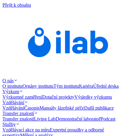
Přejít k obsahu
O nás
O institutu
Orgány institutu
Tým institutu
Kariéra
Úřední deska
Výzkum
Výzkumné zaměření
Dotační projekty
Výsledky výzkumu
Vzdělávání
Vzdělávání
Časopis
Manuály lázeňské péče
Další publikace
Transfer znalostí
Transfer znalostí
Living Lab
Demonstrační laboratoř
Podcast
Služby
Vzdělávací akce na míru
Expertní posudky a odborné
expertizy
Měření a analýzy