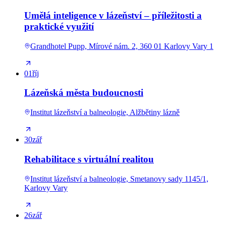
Umělá inteligence v lázeňství – příležitosti a
praktické využití
Grandhotel Pupp, Mírové nám. 2, 360 01 Karlovy Vary 1
01
říj
Lázeňská města budoucnosti
Institut lázeňství a balneologie, Alžbětiny lázně
30
zář
Rehabilitace s virtuální realitou
Institut lázeňství a balneologie, Smetanovy sady 1145/1,
Karlovy Vary
26
zář