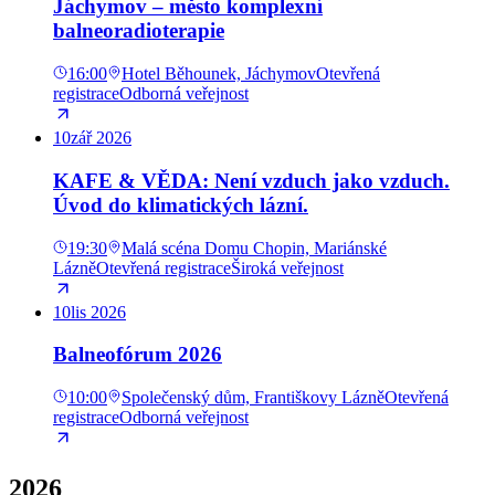
Jáchymov – město komplexní
balneoradioterapie
16:00
Hotel Běhounek, Jáchymov
Otevřená
registrace
Odborná veřejnost
10
zář
2026
KAFE & VĚDA: Není vzduch jako vzduch.
Úvod do klimatických lázní.
19:30
Malá scéna Domu Chopin, Mariánské
Lázně
Otevřená registrace
Široká veřejnost
10
lis
2026
Balneofórum 2026
10:00
Společenský dům, Františkovy Lázně
Otevřená
registrace
Odborná veřejnost
2026