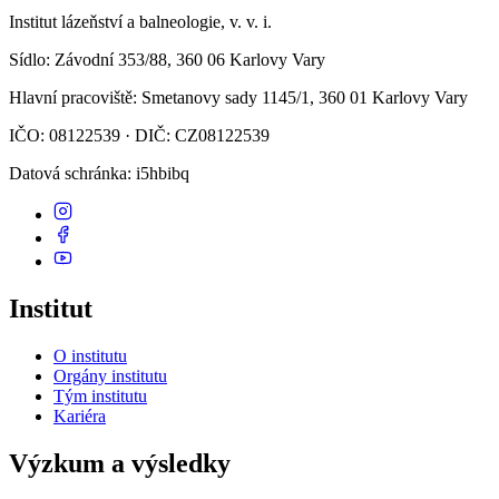
Institut lázeňství a balneologie, v. v. i.
Sídlo
: Závodní 353/88, 360 06 Karlovy Vary
Hlavní pracoviště
: Smetanovy sady 1145/1, 360 01 Karlovy Vary
IČO: 08122539 · DIČ: CZ08122539
Datová schránka
: i5hbibq
Institut
O institutu
Orgány institutu
Tým institutu
Kariéra
Výzkum a výsledky