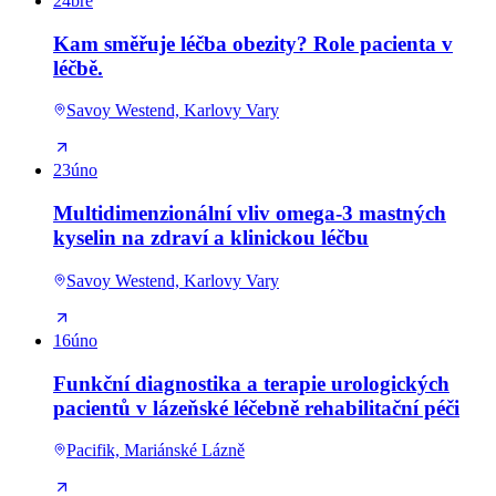
24
bře
Kam směřuje léčba obezity? Role pacienta v
léčbě.
Savoy Westend, Karlovy Vary
23
úno
Multidimenzionální vliv omega-3 mastných
kyselin na zdraví a klinickou léčbu
Savoy Westend, Karlovy Vary
16
úno
Funkční diagnostika a terapie urologických
pacientů v lázeňské léčebně rehabilitační péči
Pacifik, Mariánské Lázně