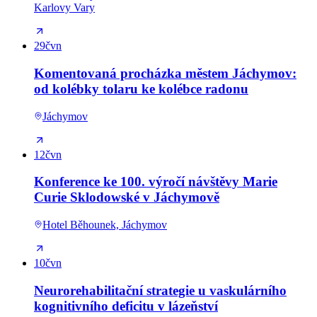
Karlovy Vary
29
čvn
Komentovaná procházka městem Jáchymov:
od kolébky tolaru ke kolébce radonu
Jáchymov
12
čvn
Konference ke 100. výročí návštěvy Marie
Curie Sklodowské v Jáchymově
Hotel Běhounek, Jáchymov
10
čvn
Neurorehabilitační strategie u vaskulárního
kognitivního deficitu v lázeňství