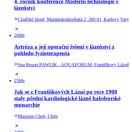
4. ročník konference Moderní technologie v
lázeňství
Císařské lázně, Mariánskolázeňská 2, 360 01, Karlovy Vary
26
bře
Artróza a její operační řešení v lázeňství z
pohledu fyzioterapeuta
Spa Resort PAWLIK - AQUAFORUM, Františkovy Lázně
25
bře
Jak se z Františkových Lázní po roce 1900
staly přední kardiologické lázně habsburské
monarchie
Muzeum Cheb, Cheb