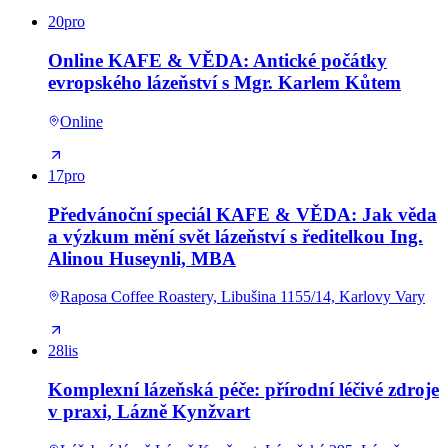
20
pro
Online KAFE & VĚDA: Antické počátky
evropského lázeňství s Mgr. Karlem Kůtem
Online
17
pro
Předvánoční speciál KAFE & VĚDA: Jak věda
a výzkum mění svět lázeňství s ředitelkou Ing.
Alinou Huseynli, MBA
Raposa Coffee Roastery, Libušina 1155/14, Karlovy Vary
28
lis
Komplexní lázeňská péče: přírodní léčivé zdroje
v praxi, Lázně Kynžvart