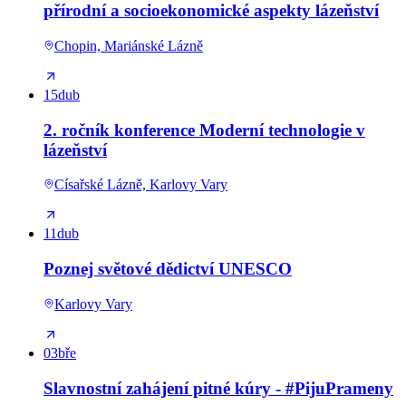
přírodní a socioekonomické aspekty lázeňství
Chopin, Mariánské Lázně
15
dub
2. ročník konference Moderní technologie v
lázeňství
Císařské Lázně, Karlovy Vary
11
dub
Poznej světové dědictví UNESCO
Karlovy Vary
03
bře
Slavnostní zahájení pitné kúry - #PijuPrameny