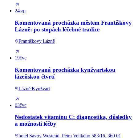
24
srp
Komentovaná procházka městem Františkovy
Lázně: po stopách léčebné tradice
Františkovy Lázně
19
čvc
Komentovaná procházka kynžvartskou
lázeňskou čtvrtí
Lázně Kynžvart
03
čvc
Nedostatek vitaminu C: diagnostika, důsledky
a možnosti léčby
hotel Savoy Westend, Petra Velikého 583/16, 360 01