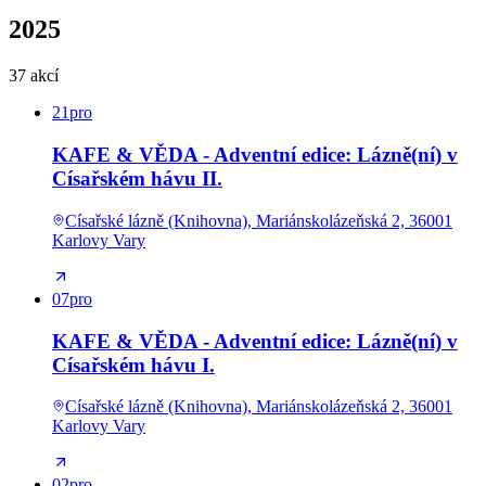
2025
37 akcí
21
pro
KAFE & VĚDA - Adventní edice: Lázně(ní) v
Císařském hávu II.
Císařské lázně (Knihovna), Mariánskolázeňská 2, 36001
Karlovy Vary
07
pro
KAFE & VĚDA - Adventní edice: Lázně(ní) v
Císařském hávu I.
Císařské lázně (Knihovna), Mariánskolázeňská 2, 36001
Karlovy Vary
02
pro