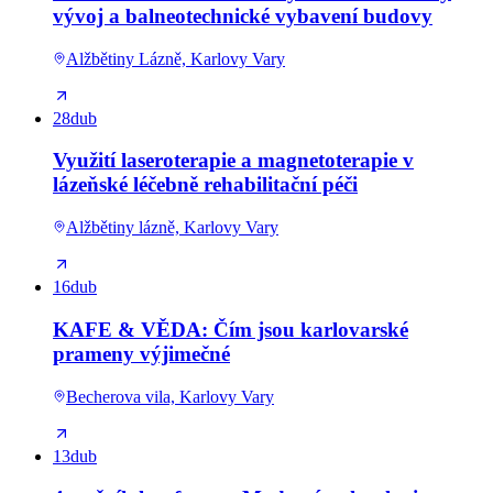
vývoj a balneotechnické vybavení budovy
Alžbětiny Lázně, Karlovy Vary
28
dub
Využití laseroterapie a magnetoterapie v
lázeňské léčebně rehabilitační péči
Alžbětiny lázně, Karlovy Vary
16
dub
KAFE & VĚDA: Čím jsou karlovarské
prameny výjimečné
Becherova vila, Karlovy Vary
13
dub