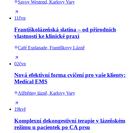
Savoy Westend, Karlovy Vary
11
čvn
Františkolázeňská slatina – od přírodních
vlastností ke klinické praxi
Café Esplanade, Františkovy Lázně
02
čvn
Nová efektivní forma cvičení pro vaše klienty:
Medical EMS
Alžbětiny lázně, Karlovy Vary
19
kvě
Komplexní dekongestivní terapie v lázeňském
režimu u pacientek po CA prsu