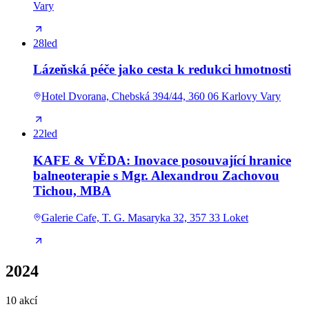
Vary
28
led
Lázeňská péče jako cesta k redukci hmotnosti
Hotel Dvorana, Chebská 394/44, 360 06 Karlovy Vary
22
led
KAFE & VĚDA: Inovace posouvající hranice
balneoterapie s Mgr. Alexandrou Zachovou
Tichou, MBA
Galerie Cafe, T. G. Masaryka 32, 357 33 Loket
2024
10 akcí