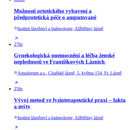
Možnosti ortotického vybavení a
předprotetická péče o amputované
Institut lázeňství a balneologie, Alžbětiny lázně
27
lis
Gynekologická onemocnění a léčba ženské
neplodnosti ve Františkových Lázních
Aquaforum a.s., Císařské lázně, 5. května 154, Fr. Lázně
25
lis
Vývoj metod ve fyzioterapeutické praxi – fakta
a mýty
Institut lázeňství a balneologie, Alžbětiny lázně