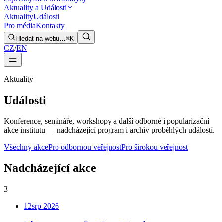
Aktuality a Události
Aktuality
Události
Pro média
Kontakty
Hledat na webu…
⌘K
CZ
/
EN
Aktuality
Události
Konference, semináře, workshopy a další odborné i popularizační
akce institutu — nadcházející program i archiv proběhlých událostí.
Všechny akce
Pro odbornou veřejnost
Pro širokou veřejnost
Nadcházející akce
3
12
srp
2026