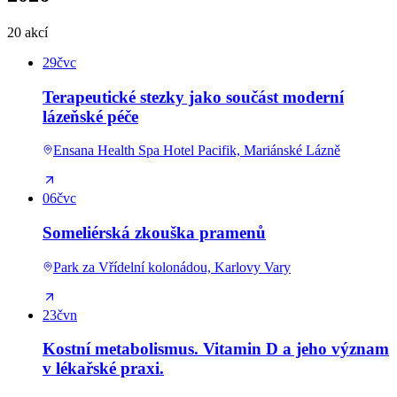
20 akcí
29
čvc
Terapeutické stezky jako součást moderní
lázeňské péče
Ensana Health Spa Hotel Pacifik, Mariánské Lázně
06
čvc
Someliérská zkouška pramenů
Park za Vřídelní kolonádou, Karlovy Vary
23
čvn
Kostní metabolismus. Vitamin D a jeho význam
v lékařské praxi.