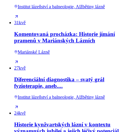
Institut lázeňství a balneologie, Alžbětiny lázně
31
kvě
Komentovaná procházka: Historie jímání
pramenů v Mariánských Lázních
Mariánské Lázně
27
kvě
Diferenciální diagnostika – svatý grál
fyzioterapie, aneb....
Institut lázeňství a balneologie, Alžbětiny lázně
24
kvě
Historie kynžvartských lázní v kontextu
významných jubileí a jejich léčivý potenciál