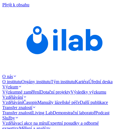
Přejít k obsahu
O nás
O institutu
Orgány institutu
Tým institutu
Kariéra
Úřední deska
Výzkum
Výzkumné zaměření
Dotační projekty
Výsledky výzkumu
Vzdělávání
Vzdělávání
Časopis
Manuály lázeňské péče
Další publikace
Transfer znalostí
Transfer znalostí
Living Lab
Demonstrační laboratoř
Podcast
Služby
Vzdělávací akce na míru
Expertní posudky a odborné
expertizy
Měření a analýzy