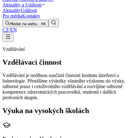
Aktuality a Události
Aktuality
Události
Pro média
Kontakty
Hledat na webu…
⌘K
CZ
/
EN
Vzdělávání
Vzdělávací činnost
Vzdělávání je nedílnou součástí činnosti Institutu lázeňství a
balneologie. Přenášíme výsledky vlastního výzkumu do výuky,
odborné praxe i celoživotního vzdělávání a rozvíjíme odborné
kompetence zdravotnických pracovníků, studentů i dalších
profesních skupin.
Výuka na vysokých školách