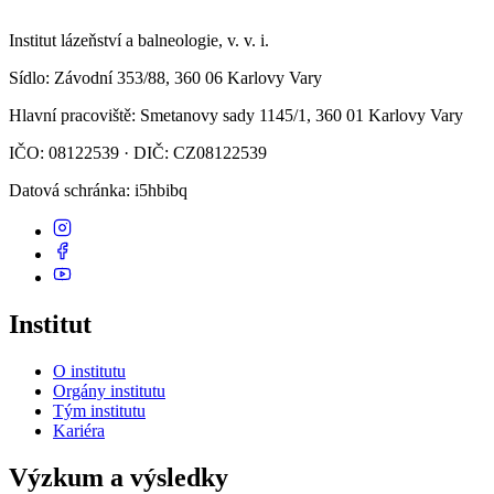
Institut lázeňství a balneologie, v. v. i.
Sídlo
: Závodní 353/88, 360 06 Karlovy Vary
Hlavní pracoviště
: Smetanovy sady 1145/1, 360 01 Karlovy Vary
IČO: 08122539 · DIČ: CZ08122539
Datová schránka
: i5hbibq
Institut
O institutu
Orgány institutu
Tým institutu
Kariéra
Výzkum a výsledky