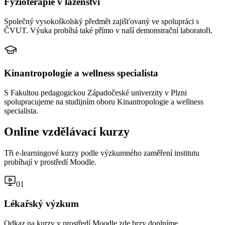
Fyzioterapie v lázeňství
Společný vysokoškolský předmět zajišťovaný ve spolupráci s
ČVUT. Výuka probíhá také přímo v naší demonstrační laboratoři.
Kinantropologie a wellness specialista
S Fakultou pedagogickou Západočeské univerzity v Plzni
spolupracujeme na studijním oboru Kinantropologie a wellness
specialista.
Online vzdělávací kurzy
Tři e-learningové kurzy podle výzkumného zaměření institutu
probíhají v prostředí Moodle.
01
Lékařský výzkum
Odkaz na kurzy v prostředí Moodle zde brzy doplníme.