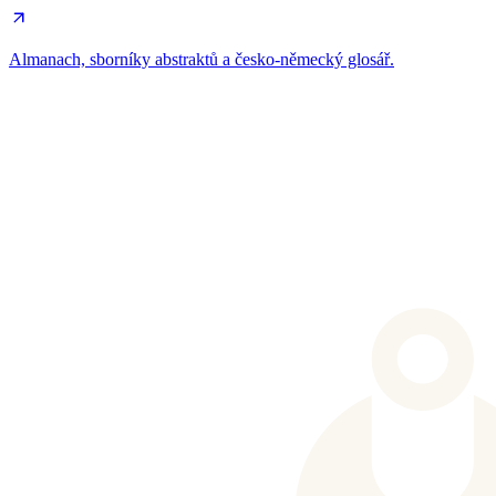
Almanach, sborníky abstraktů a česko-německý glosář.