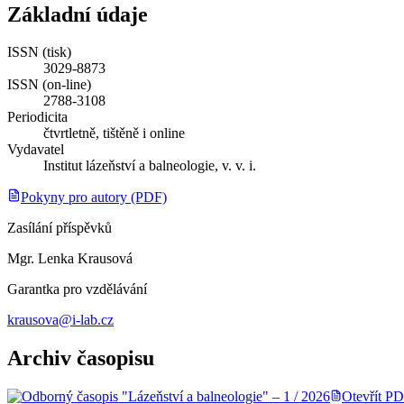
Základní údaje
ISSN (tisk)
3029-8873
ISSN (on-line)
2788-3108
Periodicita
čtvrtletně, tištěně i online
Vydavatel
Institut lázeňství a balneologie, v. v. i.
Pokyny pro autory (PDF)
Zasílání příspěvků
Mgr. Lenka Krausová
Garantka pro vzdělávání
krausova@i-lab.cz
Archiv časopisu
Otevřít P