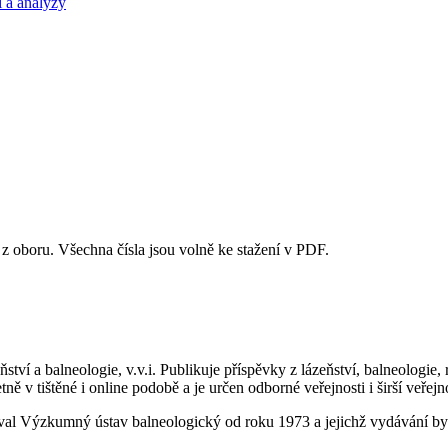
 a analýzy
 z oboru. Všechna čísla jsou volně ke stažení v PDF.
ví a balneologie, v.v.i. Publikuje příspěvky z lázeňství, balneologie, r
 v tištěné i online podobě a je určen odborné veřejnosti i širší veřejn
dával Výzkumný ústav balneologický od roku 1973 a jejichž vydávání by