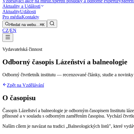
Vzdělávací akce na míru
Expertní posudky a odborné expertizy
Měření
Aktuality a Události
Aktuality
Události
Pro média
Kontakty
Hledat na webu…
⌘K
CZ
/
EN
Vydavatelská činnost
Odborný časopis Lázeňství a balneologie
Odborný čtvrtletník institutu — recenzované články, studie a novinky
Zpět na Vzdělávání
O časopisu
Časopis Lázeňství a balneologie je odborným časopisem Institutu lázeňst
přínosné a v souladu s odborným zaměřením časopisu. Vychází čtvrtletně
Naším cílem je navázat na tradici „Balneologických listů", které vy