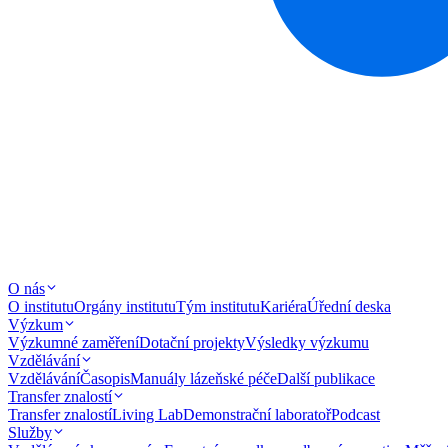
O nás
O institutu
Orgány institutu
Tým institutu
Kariéra
Úřední deska
Výzkum
Výzkumné zaměření
Dotační projekty
Výsledky výzkumu
Vzdělávání
Vzdělávání
Časopis
Manuály lázeňské péče
Další publikace
Transfer znalostí
Transfer znalostí
Living Lab
Demonstrační laboratoř
Podcast
Služby