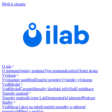
Přejít k obsahu
O nás
O institutu
Orgány institutu
Tým institutu
Kariéra
Úřední deska
Výzkum
Výzkumné zaměření
Dotační projekty
Výsledky výzkumu
Vzdělávání
Vzdělávání
Časopis
Manuály lázeňské péče
Další publikace
Transfer znalostí
Transfer znalostí
Living Lab
Demonstrační laboratoř
Podcast
Služby
Vzdělávací akce na míru
Expertní posudky a odborné
expertizy
Měření a analýzy