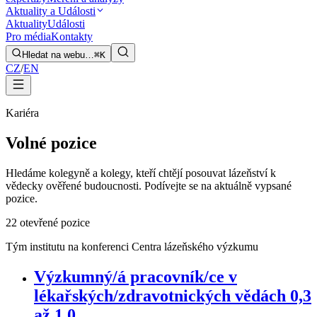
Aktuality a Události
Aktuality
Události
Pro média
Kontakty
Hledat na webu…
⌘K
CZ
/
EN
Kariéra
Volné pozice
Hledáme kolegyně a kolegy, kteří chtějí posouvat lázeňství k
vědecky ověřené budoucnosti. Podívejte se na aktuálně vypsané
pozice.
2
2 otevřené pozice
Tým institutu na konferenci Centra lázeňského výzkumu
Výzkumný/á pracovník/ce v
lékařských/zdravotnických vědách 0,3
až 1,0