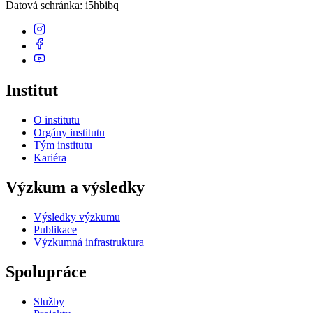
Datová schránka
: i5hbibq
Institut
O institutu
Orgány institutu
Tým institutu
Kariéra
Výzkum a výsledky
Výsledky výzkumu
Publikace
Výzkumná infrastruktura
Spolupráce
Služby