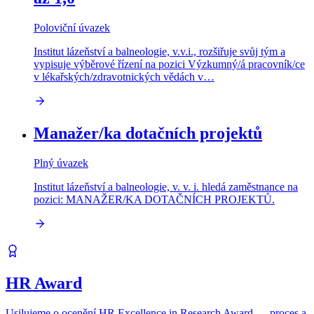
Poloviční úvazek
Institut lázeňství a balneologie, v.v.i., rozšiřuje svůj tým a
vypisuje výběrové řízení na pozici Výzkumný/á pracovník/ce
v lékařských/zdravotnických vědách v…
Manažer/ka dotačních projektů
Plný úvazek
Institut lázeňství a balneologie, v. v. i. hledá zaměstnance na
pozici: MANAŽER/KA DOTAČNÍCH PROJEKTŮ.
HR Award
Usilujeme o ocenění HR Excellence in Research Award — proces a