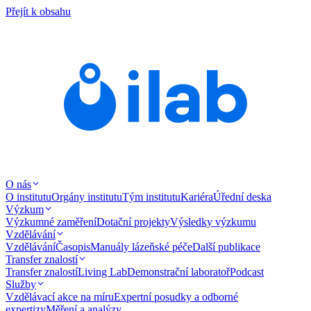
Přejít k obsahu
O nás
O institutu
Orgány institutu
Tým institutu
Kariéra
Úřední deska
Výzkum
Výzkumné zaměření
Dotační projekty
Výsledky výzkumu
Vzdělávání
Vzdělávání
Časopis
Manuály lázeňské péče
Další publikace
Transfer znalostí
Transfer znalostí
Living Lab
Demonstrační laboratoř
Podcast
Služby
Vzdělávací akce na míru
Expertní posudky a odborné
expertizy
Měření a analýzy