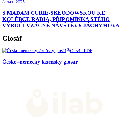
červen 2025
S MADAM CURIE-SKŁODOWSKOU KE
KOLÉBCE RADIA, PŘIPOMÍNKA STÉHO
VÝROČÍ VZÁCNÉ NÁVŠTĚVY JÁCHYMOVA
Glosář
Otevřít PDF
Česko–německý lázeňský glosář