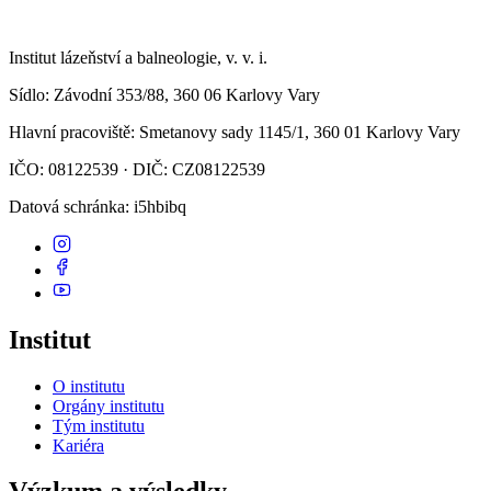
Institut lázeňství a balneologie, v. v. i.
Sídlo
: Závodní 353/88, 360 06 Karlovy Vary
Hlavní pracoviště
: Smetanovy sady 1145/1, 360 01 Karlovy Vary
IČO: 08122539 · DIČ: CZ08122539
Datová schránka
: i5hbibq
Institut
O institutu
Orgány institutu
Tým institutu
Kariéra