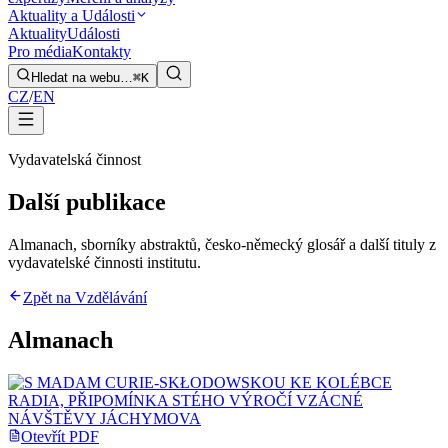
Aktuality a Události
Aktuality
Události
Pro média
Kontakty
Hledat na webu…
⌘K
CZ
/
EN
Vydavatelská činnost
Další publikace
Almanach, sborníky abstraktů, česko-německý glosář a další tituly z
vydavatelské činnosti institutu.
Zpět na Vzdělávání
Almanach
Otevřít PDF