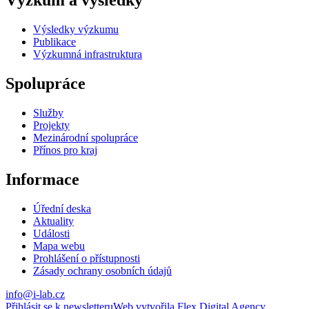
Výzkum a výsledky
Výsledky výzkumu
Publikace
Výzkumná infrastruktura
Spolupráce
Služby
Projekty
Mezinárodní spolupráce
Přínos pro kraj
Informace
Úřední deska
Aktuality
Události
Mapa webu
Prohlášení o přístupnosti
Zásady ochrany osobních údajů
info@i-lab.cz
Přihlásit se k newsletteru
Web vytvořila Flex Digital Agency