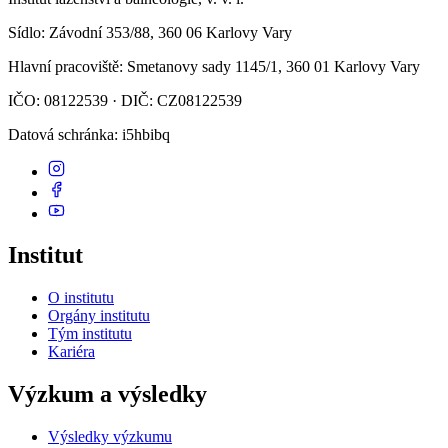
Sídlo
: Závodní 353/88, 360 06 Karlovy Vary
Hlavní pracoviště
: Smetanovy sady 1145/1, 360 01 Karlovy Vary
IČO: 08122539 · DIČ: CZ08122539
Datová schránka
: i5hbibq
Institut
O institutu
Orgány institutu
Tým institutu
Kariéra
Výzkum a výsledky
Výsledky výzkumu