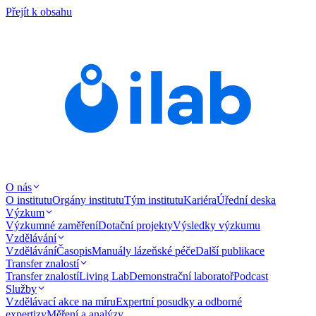
Přejít k obsahu
O nás
O institutu
Orgány institutu
Tým institutu
Kariéra
Úřední deska
Výzkum
Výzkumné zaměření
Dotační projekty
Výsledky výzkumu
Vzdělávání
Vzdělávání
Časopis
Manuály lázeňské péče
Další publikace
Transfer znalostí
Transfer znalostí
Living Lab
Demonstrační laboratoř
Podcast
Služby
Vzdělávací akce na míru
Expertní posudky a odborné
expertizy
Měření a analýzy