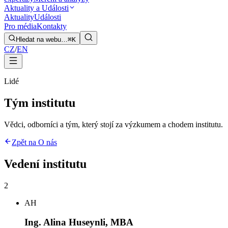
Aktuality a Události
Aktuality
Události
Pro média
Kontakty
Hledat na webu…
⌘K
CZ
/
EN
Lidé
Tým institutu
Vědci, odborníci a tým, který stojí za výzkumem a chodem institutu.
Zpět na O nás
Vedení institutu
2
AH
Ing. Alina Huseynli, MBA