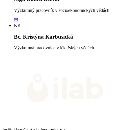
Výzkumný pracovník v socioekonomických vědách
KK
Bc. Kristýna Karbusická
Výzkumná pracovnice v lékařských vědách
Institut lázeňství a balneologie, v. v. i.