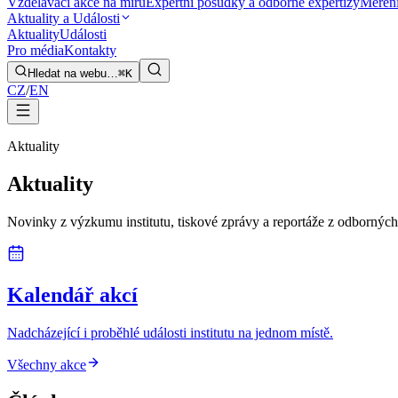
Vzdělávací akce na míru
Expertní posudky a odborné expertizy
Měření
Aktuality a Události
Aktuality
Události
Pro média
Kontakty
Hledat na webu…
⌘K
CZ
/
EN
Aktuality
Aktuality
Novinky z výzkumu institutu, tiskové zprávy a reportáže z odborných
Kalendář akcí
Nadcházející i proběhlé události institutu na jednom místě.
Všechny akce