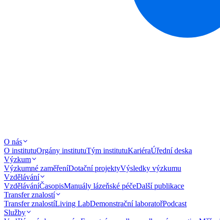
O nás
O institutu
Orgány institutu
Tým institutu
Kariéra
Úřední deska
Výzkum
Výzkumné zaměření
Dotační projekty
Výsledky výzkumu
Vzdělávání
Vzdělávání
Časopis
Manuály lázeňské péče
Další publikace
Transfer znalostí
Transfer znalostí
Living Lab
Demonstrační laboratoř
Podcast
Služby