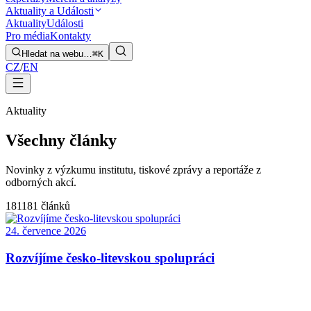
Aktuality a Události
Aktuality
Události
Pro média
Kontakty
Hledat na webu…
⌘K
CZ
/
EN
Aktuality
Všechny články
Novinky z výzkumu institutu, tiskové zprávy a reportáže z
odborných akcí.
181
181 článků
24. července 2026
Rozvíjíme česko-litevskou spolupráci