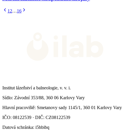
1
2
…
16
Institut lázeňství a balneologie, v. v. i.
Sídlo
: Závodní 353/88, 360 06 Karlovy Vary
Hlavní pracoviště
: Smetanovy sady 1145/1, 360 01 Karlovy Vary
IČO: 08122539 · DIČ: CZ08122539
Datová schránka
: i5hbibq