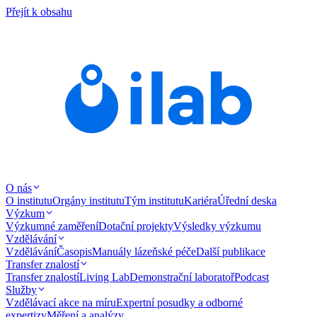
Přejít k obsahu
O nás
O institutu
Orgány institutu
Tým institutu
Kariéra
Úřední deska
Výzkum
Výzkumné zaměření
Dotační projekty
Výsledky výzkumu
Vzdělávání
Vzdělávání
Časopis
Manuály lázeňské péče
Další publikace
Transfer znalostí
Transfer znalostí
Living Lab
Demonstrační laboratoř
Podcast
Služby
Vzdělávací akce na míru
Expertní posudky a odborné
expertizy
Měření a analýzy