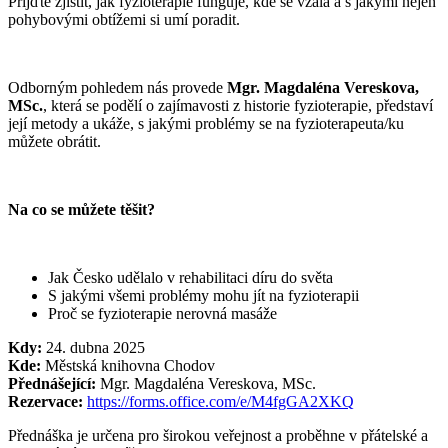
Přijďte zjistit, jak fyzioterapie funguje, kde se vzala a s jakými nejen
pohybovými obtížemi si umí poradit.
Odborným pohledem nás provede
Mgr. Magdaléna Vereskova,
MSc.
, která se podělí o zajímavosti z historie fyzioterapie, představí
její metody a ukáže, s jakými problémy se na fyzioterapeuta/ku
můžete obrátit.
Na co se můžete těšit?
Jak Česko udělalo v rehabilitaci díru do světa
S jakými všemi problémy mohu jít na fyzioterapii
Proč se fyzioterapie nerovná masáže
Kdy:
24. dubna 2025
Kde:
Městská knihovna Chodov
Přednášející:
Mgr. Magdaléna Vereskova, MSc.
Rezervace:
https://forms.office.com/e/M4fgGA2XKQ
Přednáška je určena pro širokou veřejnost a proběhne v přátelské a