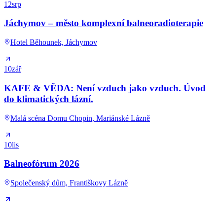
12
srp
Jáchymov – město komplexní balneoradioterapie
Hotel Běhounek, Jáchymov
10
zář
KAFE & VĚDA: Není vzduch jako vzduch. Úvod
do klimatických lázní.
Malá scéna Domu Chopin, Mariánské Lázně
10
lis
Balneofórum 2026
Společenský dům, Františkovy Lázně