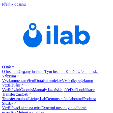
Přejít k obsahu
O nás
O institutu
Orgány institutu
Tým institutu
Kariéra
Úřední deska
Výzkum
Výzkumné zaměření
Dotační projekty
Výsledky výzkumu
Vzdělávání
Vzdělávání
Časopis
Manuály lázeňské péče
Další publikace
Transfer znalostí
Transfer znalostí
Living Lab
Demonstrační laboratoř
Podcast
Služby
Vzdělávací akce na míru
Expertní posudky a odborné
expertizy
Měření a analýzy