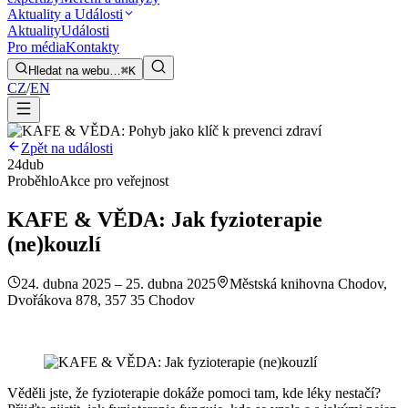
Aktuality a Události
Aktuality
Události
Pro média
Kontakty
Hledat na webu…
⌘K
CZ
/
EN
Zpět na události
24
dub
Proběhlo
Akce pro veřejnost
KAFE & VĚDA: Jak fyzioterapie
(ne)kouzlí
24. dubna 2025 – 25. dubna 2025
Městská knihovna Chodov,
Dvořákova 878, 357 35 Chodov
Věděli jste, že fyzioterapie dokáže pomoci tam, kde léky nestačí?