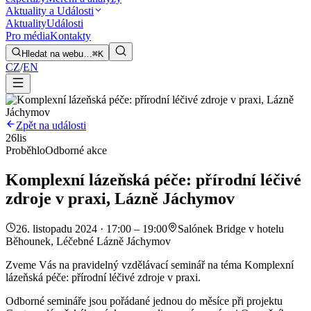
Aktuality a Události
Aktuality
Události
Pro média
Kontakty
Hledat na webu…
⌘K
CZ
/
EN
Zpět na události
26
lis
Proběhlo
Odborné akce
Komplexní lázeňská péče: přírodní léčivé
zdroje v praxi, Lázně Jáchymov
26. listopadu 2024 · 17:00 – 19:00
Salónek Bridge v hotelu
Běhounek, Léčebné Lázně Jáchymov
Zveme Vás na pravidelný vzdělávací seminář na téma Komplexní
lázeňská péče: přírodní léčivé zdroje v praxi.
Odborné semináře jsou pořádané jednou do měsíce při projektu