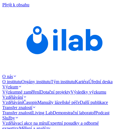
Přejít k obsahu
O nás
O institutu
Orgány institutu
Tým institutu
Kariéra
Úřední deska
Výzkum
Výzkumné zaměření
Dotační projekty
Výsledky výzkumu
Vzdělávání
Vzdělávání
Časopis
Manuály lázeňské péče
Další publikace
Transfer znalostí
Transfer znalostí
Living Lab
Demonstrační laboratoř
Podcast
Služby
Vzdělávací akce na míru
Expertní posudky a odborné
expertizy
Měření a analýzy