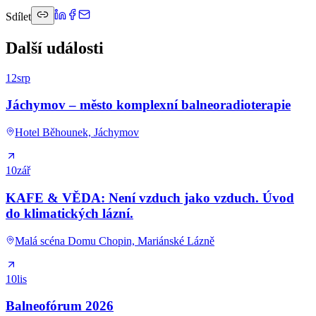
Sdílet
Další události
12
srp
Jáchymov – město komplexní balneoradioterapie
Hotel Běhounek, Jáchymov
10
zář
KAFE & VĚDA: Není vzduch jako vzduch. Úvod
do klimatických lázní.
Malá scéna Domu Chopin, Mariánské Lázně
10
lis
Balneofórum 2026