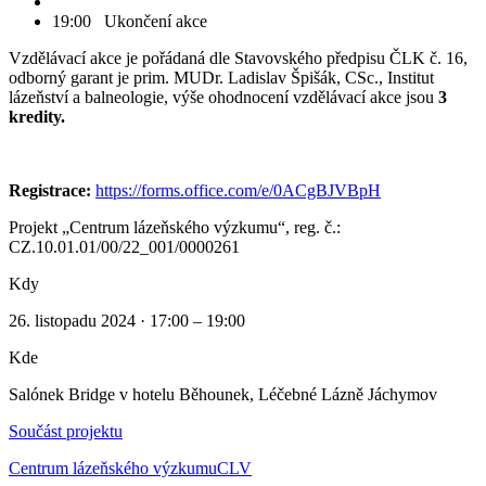
19:00 Ukončení akce
Vzdělávací akce je pořádaná dle Stavovského předpisu ČLK č. 16,
odborný garant je prim. MUDr. Ladislav Špišák, CSc., Institut
lázeňství a balneologie, výše ohodnocení vzdělávací akce jsou
3
kredity.
Registrace:
https://forms.office.com/e/0ACgBJVBpH
Projekt „Centrum lázeňského výzkumu“, reg. č.:
CZ.10.01.01/00/22_001/0000261
Kdy
26. listopadu 2024 · 17:00 – 19:00
Kde
Salónek Bridge v hotelu Běhounek, Léčebné Lázně Jáchymov
Součást projektu
Centrum lázeňského výzkumu
CLV