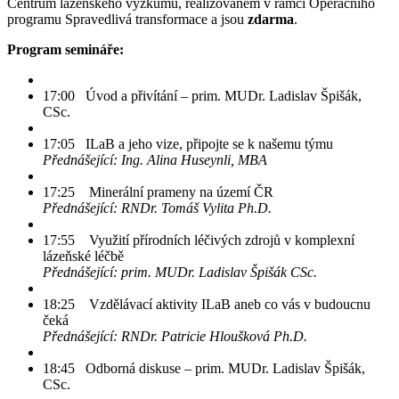
Centrum lázeňského výzkumu, realizovaném v rámci Operačního
programu Spravedlivá transformace a jsou
zdarma
.
Program semináře:
17:00 Úvod a přivítání – prim. MUDr. Ladislav Špišák,
CSc.
17:05 ILaB a jeho vize, připojte se k našemu týmu
Přednášející: Ing. Alina Huseynli, MBA
17:25 Minerální prameny na území ČR
Přednášející: RNDr. Tomáš Vylita Ph.D.
17:55 Využití přírodních léčivých zdrojů v komplexní
lázeňské léčbě
Přednášející: prim. MUDr. Ladislav Špišák CSc.
18:25 Vzdělávací aktivity ILaB aneb co vás v budoucnu
čeká
Přednášející: RNDr. Patricie Hloušková Ph.D.
18:45 Odborná diskuse – prim. MUDr. Ladislav Špišák,
CSc.