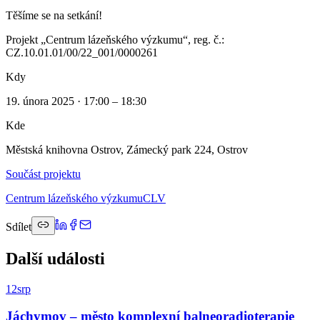
Těšíme se na setkání!
Projekt „Centrum lázeňského výzkumu“, reg. č.:
CZ.10.01.01/00/22_001/0000261
Kdy
19. února 2025 · 17:00 – 18:30
Kde
Městská knihovna Ostrov, Zámecký park 224, Ostrov
Součást projektu
Centrum lázeňského výzkumu
CLV
Sdílet
Další události
12
srp
Jáchymov – město komplexní balneoradioterapie