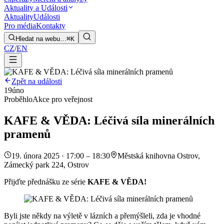
Aktuality a Události
Aktuality
Události
Pro média
Kontakty
Hledat na webu…
⌘K
CZ
/
EN
Zpět na události
19
úno
Proběhlo
Akce pro veřejnost
KAFE & VĚDA: Léčivá síla minerálních
pramenů
19. února 2025 · 17:00 – 18:30
Městská knihovna Ostrov,
Zámecký park 224, Ostrov
Přijďte přednášku ze série
KAFE & VĚDA!
Byli jste někdy na výletě v lázních a přemýšleli, zda je vhodné