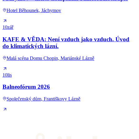
Hotel Běhounek, Jáchymov
10
zář
KAFE & VĚDA: Není vzduch jako vzduch. Úvod
do klimatických lázní.
Malá scéna Domu Chopin, Mariánské Lázně
10
lis
Balneofórum 2026
Společenský dům, Františkovy Lázně