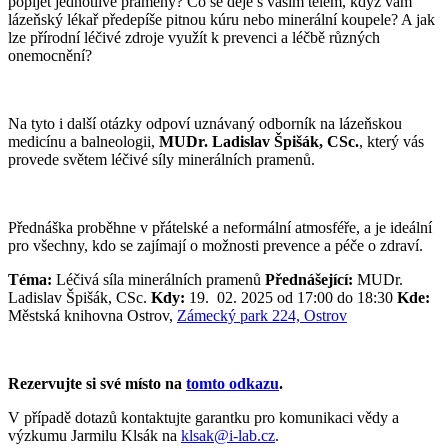
popíjet jednotlivé prameny? Co se děje s vaším tělem, když vám
lázeňský lékař předepíše pitnou kúru nebo minerální koupele? A jak
lze přírodní léčivé zdroje využít k prevenci a léčbě různých
onemocnění?
Na tyto i další otázky odpoví uznávaný odborník na lázeňskou
medicínu a balneologii,
MUDr. Ladislav Špišák, CSc.
, který vás
provede světem léčivé síly minerálních pramenů.
Přednáška proběhne v přátelské a neformální atmosféře, a je ideální
pro všechny, kdo se zajímají o možnosti prevence a péče o zdraví.
Téma:
Léčivá síla minerálních pramenů
Přednášející:
MUDr.
Ladislav Špišák, CSc.
Kdy:
19. 02. 2025 od 17:00 do 18:30
Kde:
Městská knihovna Ostrov,
Zámecký park 224, Ostrov
Rezervujte si své místo na
tomto odkazu
.
V případě dotazů kontaktujte garantku pro komunikaci vědy a
výzkumu Jarmilu Klsák na
klsak@i-lab.cz
.