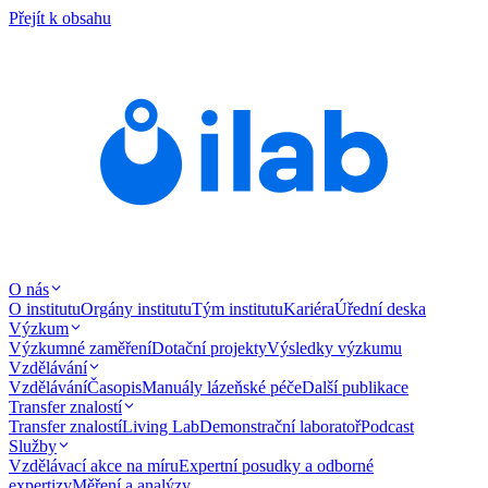
Přejít k obsahu
O nás
O institutu
Orgány institutu
Tým institutu
Kariéra
Úřední deska
Výzkum
Výzkumné zaměření
Dotační projekty
Výsledky výzkumu
Vzdělávání
Vzdělávání
Časopis
Manuály lázeňské péče
Další publikace
Transfer znalostí
Transfer znalostí
Living Lab
Demonstrační laboratoř
Podcast
Služby
Vzdělávací akce na míru
Expertní posudky a odborné
expertizy
Měření a analýzy