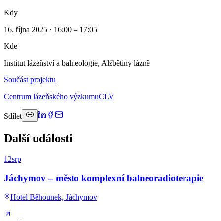
Kdy
16. října 2025 · 16:00 – 17:05
Kde
Institut lázeňství a balneologie, Alžbětiny lázně
Součást projektu
Centrum lázeňského výzkumu
CLV
Sdílet
Další události
12
srp
Jáchymov – město komplexní balneoradioterapie
Hotel Běhounek, Jáchymov