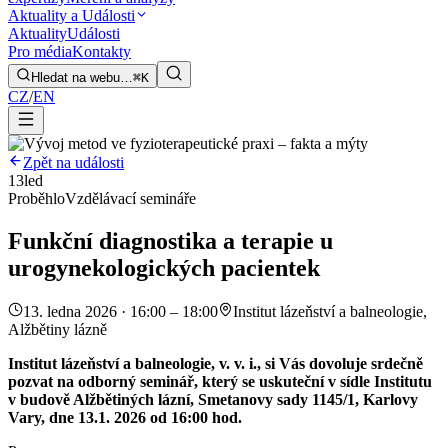
Aktuality a Události
Aktuality
Události
Pro média
Kontakty
Hledat na webu…
⌘K
CZ
/
EN
Zpět na události
13
led
Proběhlo
Vzdělávací semináře
Funkční diagnostika a terapie u
urogynekologických pacientek
13. ledna 2026 · 16:00 – 18:00
Institut lázeňství a balneologie,
Alžbětiny lázně
Institut lázeňství a balneologie, v. v. i., si Vás dovoluje srdečně
pozvat na odborný seminář, který se uskuteční v sídle Institutu
v budově Alžbětiných lázní, Smetanovy sady 1145/1, Karlovy
Vary, dne 13.1. 2026 od 16:00 hod.