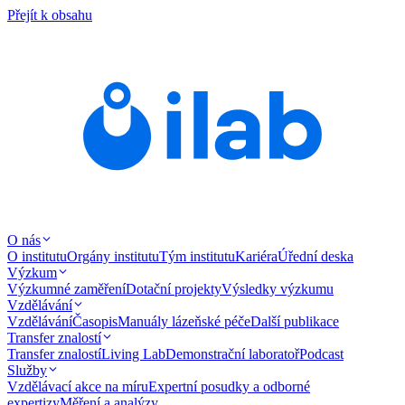
Přejít k obsahu
O nás
O institutu
Orgány institutu
Tým institutu
Kariéra
Úřední deska
Výzkum
Výzkumné zaměření
Dotační projekty
Výsledky výzkumu
Vzdělávání
Vzdělávání
Časopis
Manuály lázeňské péče
Další publikace
Transfer znalostí
Transfer znalostí
Living Lab
Demonstrační laboratoř
Podcast
Služby
Vzdělávací akce na míru
Expertní posudky a odborné
expertizy
Měření a analýzy