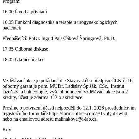
Program:
16:00 Úvod a přivítání
16:05 Funkční diagnostika a terapie u urogynekologických
pacientek
Přednášející: PhDr. Ingrid Palaščáková Špringrová, Ph.D.
17:35 Odborná diskuse
18:05 Ukončení akce
Vzdělávací akce je pořádaná dle Stavovského předpisu ČLK č. 16,
odborný garant je prim. MUDr. Ladislav Špišák, CSc., Institut
lázeňství a balneologie, výše ohodnocení vzdělávací akce jsou 2
kredity, účast je zdarma. Číslo akreditace:
Prosíme o potvrzení účasti nejpozději do 12.1. 2026 prostřednictvím
registračního formuláře https://forms.office.com/e/Tv5Q5bJwhd
nebo na emailovou adresu malinakova@i-lab.cz.
Kdy