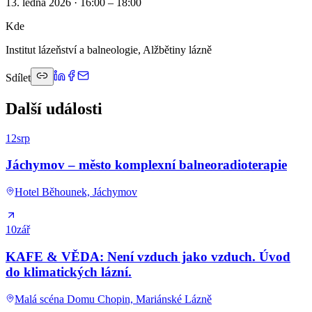
13. ledna 2026 · 16:00 – 18:00
Kde
Institut lázeňství a balneologie, Alžbětiny lázně
Sdílet
Další události
12
srp
Jáchymov – město komplexní balneoradioterapie
Hotel Běhounek, Jáchymov
10
zář
KAFE & VĚDA: Není vzduch jako vzduch. Úvod
do klimatických lázní.
Malá scéna Domu Chopin, Mariánské Lázně