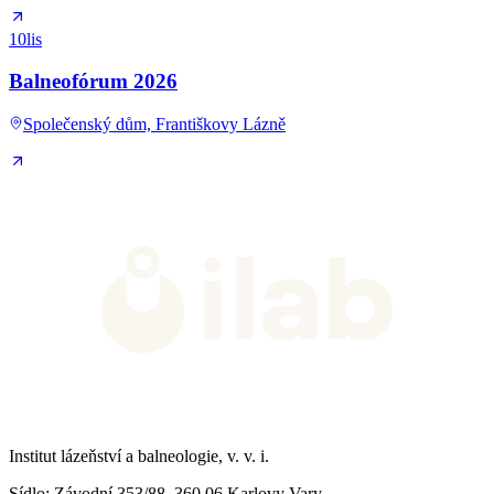
10
lis
Balneofórum 2026
Společenský dům, Františkovy Lázně
Institut lázeňství a balneologie, v. v. i.
Sídlo
: Závodní 353/88, 360 06 Karlovy Vary