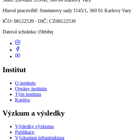
Hlavní pracoviště
: Smetanovy sady 1145/1, 360 01 Karlovy Vary
IČO: 08122539 · DIČ: CZ08122539
Datová schránka
: i5hbibq
Institut
O institutu
Orgány institutu
Tým institutu
Kariéra
Výzkum a výsledky
Výsledky výzkumu
Publikace
Výzkumná infrastruktura