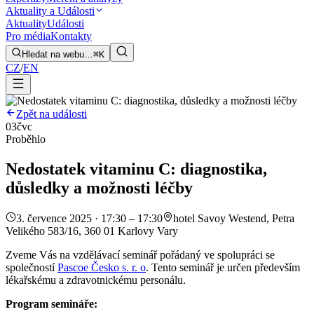
Aktuality a Události
Aktuality
Události
Pro média
Kontakty
Hledat na webu…
⌘K
CZ
/
EN
Zpět na události
03
čvc
Proběhlo
Nedostatek vitaminu C: diagnostika,
důsledky a možnosti léčby
3. července 2025 · 17:30 – 17:30
hotel Savoy Westend, Petra
Velikého 583/16, 360 01 Karlovy Vary
Zveme Vás na vzdělávací seminář pořádaný ve spolupráci se
společností
Pascoe Česko s. r. o
. Tento seminář je určen především
lékařskému a zdravotnickému personálu.
Program semináře: