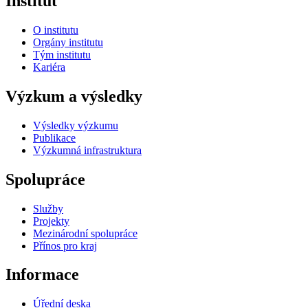
Institut
O institutu
Orgány institutu
Tým institutu
Kariéra
Výzkum a výsledky
Výsledky výzkumu
Publikace
Výzkumná infrastruktura
Spolupráce
Služby
Projekty
Mezinárodní spolupráce
Přínos pro kraj
Informace
Úřední deska