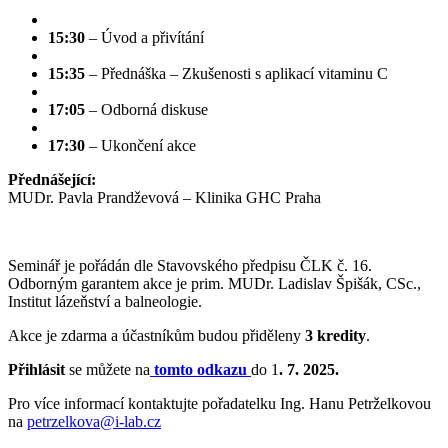
15:30
– Úvod a přivítání
15:35
– Přednáška – Zkušenosti s aplikací vitaminu C
17:05
– Odborná diskuse
17:30
– Ukončení akce
Přednášející:
MUDr. Pavla Prandževová – Klinika GHC Praha
Seminář je pořádán dle Stavovského předpisu ČLK č. 16.
Odborným garantem akce je prim. MUDr. Ladislav Špišák, CSc.,
Institut lázeňství a balneologie.
Akce je zdarma a účastníkům budou přiděleny
3 kredity
.
Přihlásit
se můžete na
tomto odkazu
do 1
. 7. 2025.
Pro více informací kontaktujte pořadatelku Ing. Hanu Petrželkovou
na
petrzelkova@i-lab.cz