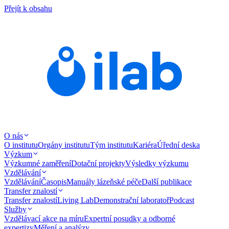
Přejít k obsahu
O nás
O institutu
Orgány institutu
Tým institutu
Kariéra
Úřední deska
Výzkum
Výzkumné zaměření
Dotační projekty
Výsledky výzkumu
Vzdělávání
Vzdělávání
Časopis
Manuály lázeňské péče
Další publikace
Transfer znalostí
Transfer znalostí
Living Lab
Demonstrační laboratoř
Podcast
Služby
Vzdělávací akce na míru
Expertní posudky a odborné
expertizy
Měření a analýzy