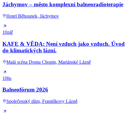
Jáchymov – město komplexní balneoradioterapie
Hotel Běhounek, Jáchymov
10
zář
KAFE & VĚDA: Není vzduch jako vzduch. Úvod
do klimatických lázní.
Malá scéna Domu Chopin, Mariánské Lázně
10
lis
Balneofórum 2026
Společenský dům, Františkovy Lázně