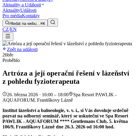
Aktuality a Události
Aktuality
Události
Pro média
Kontakty
Hledat na webu…
⌘K
CZ
/
EN
Zpět na události
26
bře
Proběhlo
Artróza a její operační řešení v lázeňství
z pohledu fyzioterapeuta
26. března 2026 · 16:00 – 18:00
Spa Resort PAWLIK -
AQUAFORUM, Františkovy Lázně
Institut lázeňství a balneologie, v. v. i., si Vás dovoluje srdečně
pozvat na odborný seminář, který se uskuteční ve Spa Resort
PAWLIK - AQUAFORUM **** Gentlemans Club, 5. května
106/9, Františkovy Lázně dne 26.3. 2026 od 16:00 hod.