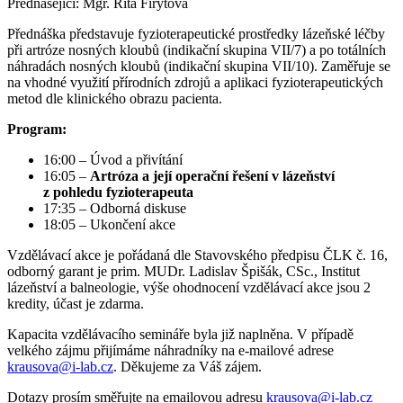
Přednášející: Mgr. Rita Firýtová
Přednáška představuje fyzioterapeutické prostředky lázeňské léčby
při artróze nosných kloubů (indikační skupina VII/7) a po totálních
náhradách nosných kloubů (indikační skupina VII/10). Zaměřuje se
na vhodné využití přírodních zdrojů a aplikaci fyzioterapeutických
metod dle klinického obrazu pacienta.
Program:
16:00 – Úvod a přivítání
16:05 –
Artróza a její operační řešení v lázeňství
z pohledu fyzioterapeuta
17:35 – Odborná diskuse
18:05 – Ukončení akce
Vzdělávací akce je pořádaná dle Stavovského předpisu ČLK č. 16,
odborný garant je prim. MUDr. Ladislav Špišák, CSc., Institut
lázeňství a balneologie, výše ohodnocení vzdělávací akce jsou 2
kredity, účast je zdarma.
Kapacita vzdělávacího semináře byla již naplněna. V případě
velkého zájmu přijímáme náhradníky na e-mailové adrese
krausova@i-lab.cz
. Děkujeme za Váš zájem.
Dotazy prosím směřujte na emailovou adresu
krausova@i-lab.cz