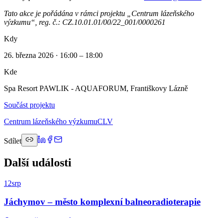
Tato akce je pořádána v rámci projektu „Centrum lázeňského
výzkumu“, reg. č.: CZ.10.01.01/00/22_001/0000261
Kdy
26. března 2026 · 16:00 – 18:00
Kde
Spa Resort PAWLIK - AQUAFORUM, Františkovy Lázně
Součást projektu
Centrum lázeňského výzkumu
CLV
Sdílet
Další události
12
srp
Jáchymov – město komplexní balneoradioterapie