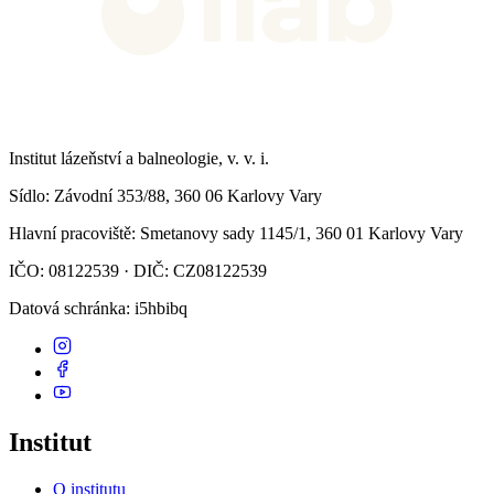
Institut lázeňství a balneologie, v. v. i.
Sídlo
: Závodní 353/88, 360 06 Karlovy Vary
Hlavní pracoviště
: Smetanovy sady 1145/1, 360 01 Karlovy Vary
IČO: 08122539 · DIČ: CZ08122539
Datová schránka
: i5hbibq
Institut
O institutu