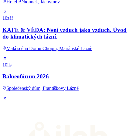
Hotel Běhounek, Jáchymov
10
zář
KAFE & VĚDA: Není vzduch jako vzduch. Úvod
do klimatických lázní.
Malá scéna Domu Chopin, Mariánské Lázně
10
lis
Balneofórum 2026
Společenský dům, Františkovy Lázně