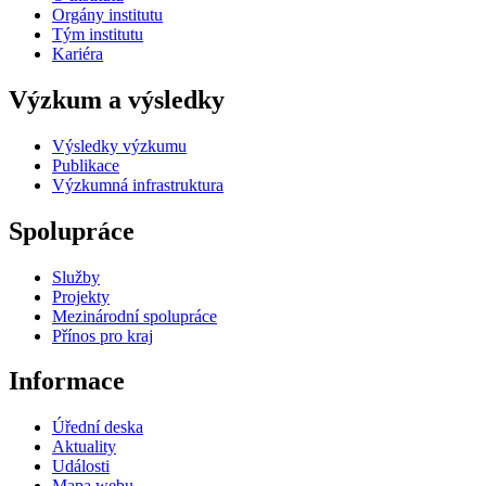
Orgány institutu
Tým institutu
Kariéra
Výzkum a výsledky
Výsledky výzkumu
Publikace
Výzkumná infrastruktura
Spolupráce
Služby
Projekty
Mezinárodní spolupráce
Přínos pro kraj
Informace
Úřední deska
Aktuality
Události
Mapa webu