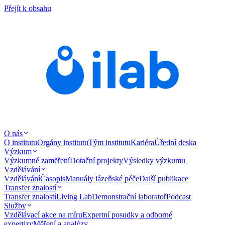
Přejít k obsahu
O nás
O institutu
Orgány institutu
Tým institutu
Kariéra
Úřední deska
Výzkum
Výzkumné zaměření
Dotační projekty
Výsledky výzkumu
Vzdělávání
Vzdělávání
Časopis
Manuály lázeňské péče
Další publikace
Transfer znalostí
Transfer znalostí
Living Lab
Demonstrační laboratoř
Podcast
Služby
Vzdělávací akce na míru
Expertní posudky a odborné
expertizy
Měření a analýzy