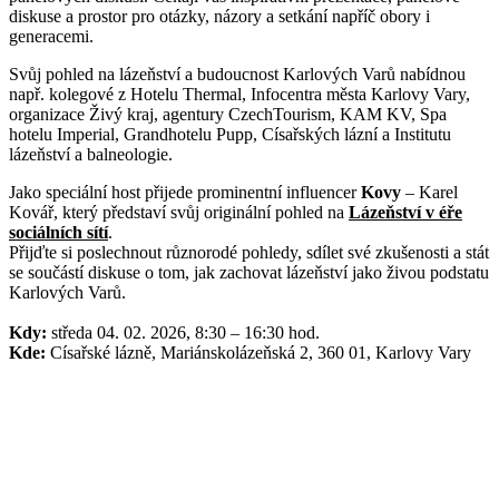
diskuse a prostor pro otázky, názory a setkání napříč obory i
generacemi.
Svůj pohled na lázeňství a budoucnost Karlových Varů nabídnou
např. kolegové z Hotelu Thermal, Infocentra města Karlovy Vary,
organizace Živý kraj, agentury CzechTourism, KAM KV, Spa
hotelu Imperial, Grandhotelu Pupp, Císařských lázní a Institutu
lázeňství a balneologie.
Jako speciální host přijede prominentní influencer
Kovy
– Karel
Kovář, který představí svůj originální pohled na
Lázeňství v éře
sociálních sítí
.
Přijďte si poslechnout různorodé pohledy, sdílet své zkušenosti a stát
se součástí diskuse o tom, jak zachovat lázeňství jako živou podstatu
Karlových Varů.
Kdy:
středa 04. 02. 2026, 8:30 – 16:30 hod.
Kde:
Císařské lázně, Mariánskolázeňská 2, 360 01, Karlovy Vary