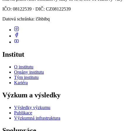
IČO: 08122539 · DIČ: CZ08122539
Datová schránka
: i5hbibq
Institut
O institutu
Orgány institutu
Tým institutu
Kariéra
Výzkum a výsledky
Výsledky výzkumu
Publikace
Výzkumná infrastruktura
Spolupráce