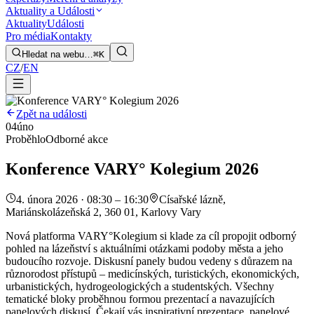
Aktuality a Události
Aktuality
Události
Pro média
Kontakty
Hledat na webu…
⌘K
CZ
/
EN
Zpět na události
04
úno
Proběhlo
Odborné akce
Konference VARY° Kolegium 2026
4. února 2026 · 08:30 – 16:30
Císařské lázně,
Mariánskolázeňská 2, 360 01, Karlovy Vary
Nová platforma VARY°Kolegium si klade za cíl propojit odborný
pohled na lázeňství s aktuálními otázkami podoby města a jeho
budoucího rozvoje. Diskusní panely budou vedeny s důrazem na
různorodost přístupů – medicínských, turistických, ekonomických,
urbanistických, hydrogeologických a studentských. Všechny
tematické bloky proběhnou formou prezentací a navazujících
panelových diskusí. Čekají vás inspirativní prezentace, panelové