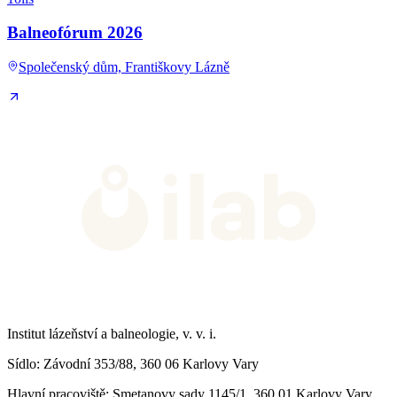
Balneofórum 2026
Společenský dům, Františkovy Lázně
Institut lázeňství a balneologie, v. v. i.
Sídlo
: Závodní 353/88, 360 06 Karlovy Vary
Hlavní pracoviště
: Smetanovy sady 1145/1, 360 01 Karlovy Vary