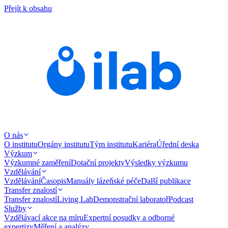
Přejít k obsahu
O nás
O institutu
Orgány institutu
Tým institutu
Kariéra
Úřední deska
Výzkum
Výzkumné zaměření
Dotační projekty
Výsledky výzkumu
Vzdělávání
Vzdělávání
Časopis
Manuály lázeňské péče
Další publikace
Transfer znalostí
Transfer znalostí
Living Lab
Demonstrační laboratoř
Podcast
Služby
Vzdělávací akce na míru
Expertní posudky a odborné
expertizy
Měření a analýzy