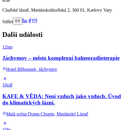
Kde
Císařské lázně, Mariánskolázeňská 2, 360 01, Karlovy Vary
Sdílet
Další události
12
srp
Jáchymov – město komplexní balneoradioterapie
Hotel Běhounek, Jáchymov
10
zář
KAFE & VĚDA: Není vzduch jako vzduch. Úvod
do klimatických lázní.
Malá scéna Domu Chopin, Mariánské Lázně
10
lis