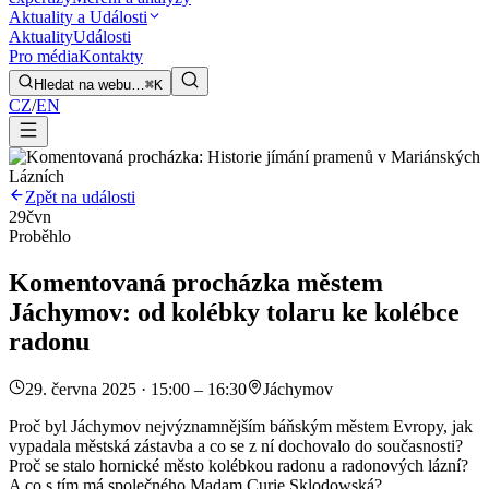
Aktuality a Události
Aktuality
Události
Pro média
Kontakty
Hledat na webu…
⌘K
CZ
/
EN
Zpět na události
29
čvn
Proběhlo
Komentovaná procházka městem
Jáchymov: od kolébky tolaru ke kolébce
radonu
29. června 2025 · 15:00 – 16:30
Jáchymov
Proč byl Jáchymov nejvýznamnějším báňským městem Evropy, jak
vypadala městská zástavba a co se z ní dochovalo do současnosti?
Proč se stalo hornické město kolébkou radonu a radonových lázní?
A co s tím má společného Madam Curie Sklodowská?