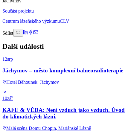
Jáchymov
Součást projektu
Centrum lázeňského výzkumu
CLV
Sdílet
Další události
12
srp
Jáchymov – město komplexní balneoradioterapie
Hotel Běhounek, Jáchymov
10
zář
KAFE & VĚDA: Není vzduch jako vzduch. Úvod
do klimatických lázní.
Malá scéna Domu Chopin, Mariánské Lázně