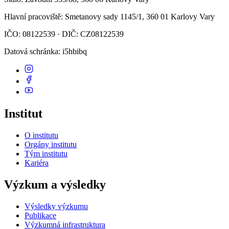
Hlavní pracoviště
: Smetanovy sady 1145/1, 360 01 Karlovy Vary
IČO: 08122539 · DIČ: CZ08122539
Datová schránka
: i5hbibq
Institut
O institutu
Orgány institutu
Tým institutu
Kariéra
Výzkum a výsledky
Výsledky výzkumu
Publikace
Výzkumná infrastruktura