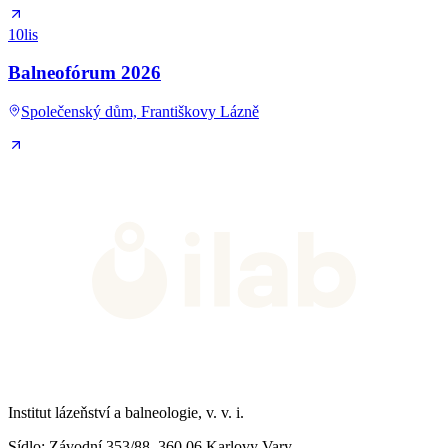
10
lis
Balneofórum 2026
Společenský dům, Františkovy Lázně
Institut lázeňství a balneologie, v. v. i.
Sídlo
: Závodní 353/88, 360 06 Karlovy Vary