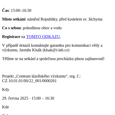
Čas
: 15:00–16:30
Místo setkání
: náměstí Republiky, před kostelem sv. Jáchyma
Co s sebou
: pohodlnou obuv a vodu
Registrace
na
TOMTO ODKAZU
.
V případě dotazů kontaktujte garantku pro komunikaci vědy a
výzkumu, Jarmilu Klsák (klsak@i-lab.cz)
Těšíme se na setkání a společnou procházku plnou zajímavostí!
Projekt „Centrum lázeňského výzkumu“, reg. č.:
CZ.10.01.01/00/22_001/0000261
Kdy
29. června 2025 · 15:00 – 16:30
Kde