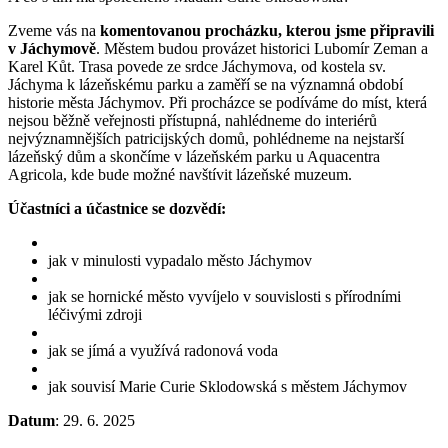
Zveme vás na
komentovanou procházku, kterou jsme připravili
v Jáchymově
. Městem budou provázet historici Lubomír Zeman a
Karel Kůt. Trasa povede ze srdce Jáchymova, od kostela sv.
Jáchyma k lázeňskému parku a zaměří se na významná období
historie města Jáchymov. Při procházce se podíváme do míst, která
nejsou běžně veřejnosti přístupná, nahlédneme do interiérů
nejvýznamnějších patricijských domů, pohlédneme na nejstarší
lázeňský dům a skončíme v lázeňském parku u Aquacentra
Agricola, kde bude možné navštívit lázeňské muzeum.
Účastníci a účastnice se dozvědí:
jak v minulosti vypadalo město Jáchymov
jak se hornické město vyvíjelo v souvislosti s přírodními
léčivými zdroji
jak se jímá a využívá radonová voda
jak souvisí Marie Curie Sklodowská s městem Jáchymov
Datum
: 29. 6. 2025