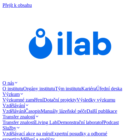
Přejít k obsahu
O nás
O institutu
Orgány institutu
Tým institutu
Kariéra
Úřední deska
Výzkum
Výzkumné zaměření
Dotační projekty
Výsledky výzkumu
Vzdělávání
Vzdělávání
Časopis
Manuály lázeňské péče
Další publikace
Transfer znalostí
Transfer znalostí
Living Lab
Demonstrační laboratoř
Podcast
Služby
Vzdělávací akce na míru
Expertní posudky a odborné
expertizy
Měření a analýzy