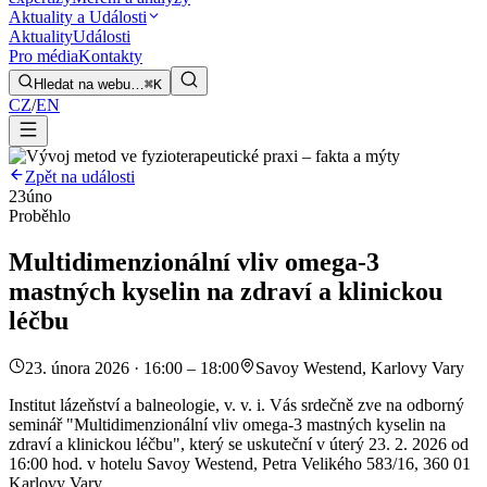
Aktuality a Události
Aktuality
Události
Pro média
Kontakty
Hledat na webu…
⌘K
CZ
/
EN
Zpět na události
23
úno
Proběhlo
Multidimenzionální vliv omega-3
mastných kyselin na zdraví a klinickou
léčbu
23. února 2026 · 16:00 – 18:00
Savoy Westend, Karlovy Vary
Institut lázeňství a balneologie, v. v. i. Vás srdečně zve na odborný
seminář "Multidimenzionální vliv omega-3 mastných kyselin na
zdraví a klinickou léčbu", který se uskuteční v úterý 23. 2. 2026 od
16:00 hod. v hotelu Savoy Westend, Petra Velikého 583/16, 360 01
Karlovy Vary