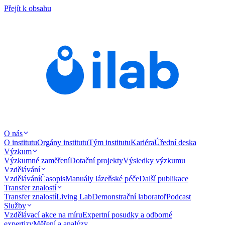
Přejít k obsahu
O nás
O institutu
Orgány institutu
Tým institutu
Kariéra
Úřední deska
Výzkum
Výzkumné zaměření
Dotační projekty
Výsledky výzkumu
Vzdělávání
Vzdělávání
Časopis
Manuály lázeňské péče
Další publikace
Transfer znalostí
Transfer znalostí
Living Lab
Demonstrační laboratoř
Podcast
Služby
Vzdělávací akce na míru
Expertní posudky a odborné
expertizy
Měření a analýzy