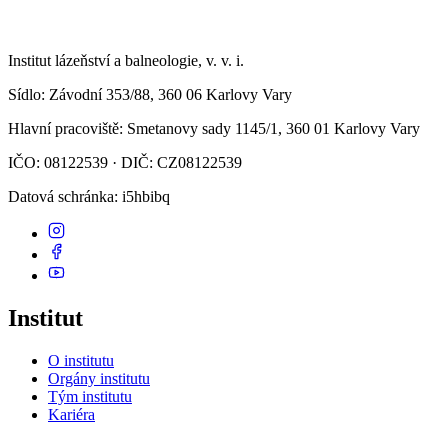
Institut lázeňství a balneologie, v. v. i.
Sídlo
: Závodní 353/88, 360 06 Karlovy Vary
Hlavní pracoviště
: Smetanovy sady 1145/1, 360 01 Karlovy Vary
IČO: 08122539 · DIČ: CZ08122539
Datová schránka
: i5hbibq
Institut
O institutu
Orgány institutu
Tým institutu
Kariéra