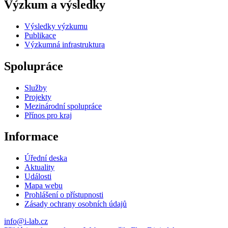
Výzkum a výsledky
Výsledky výzkumu
Publikace
Výzkumná infrastruktura
Spolupráce
Služby
Projekty
Mezinárodní spolupráce
Přínos pro kraj
Informace
Úřední deska
Aktuality
Události
Mapa webu
Prohlášení o přístupnosti
Zásady ochrany osobních údajů
info@i-lab.cz