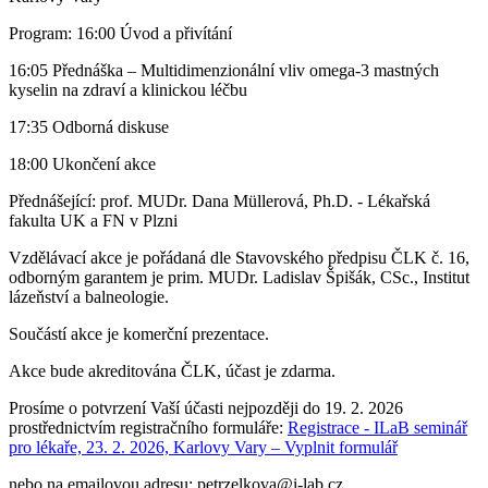
Program: 16:00 Úvod a přivítání
16:05 Přednáška – Multidimenzionální vliv omega-3 mastných
kyselin na zdraví a klinickou léčbu
17:35 Odborná diskuse
18:00 Ukončení akce
Přednášející: prof. MUDr. Dana Müllerová, Ph.D. - Lékařská
fakulta UK a FN v Plzni
Vzdělávací akce je pořádaná dle Stavovského předpisu ČLK č. 16,
odborným garantem je prim. MUDr. Ladislav Špišák, CSc., Institut
lázeňství a balneologie.
Součástí akce je komerční prezentace.
Akce bude akreditována ČLK, účast je zdarma.
Prosíme o potvrzení Vaší účasti nejpozději do 19. 2. 2026
prostřednictvím registračního formuláře:
Registrace - ILaB seminář
pro lékaře, 23. 2. 2026, Karlovy Vary – Vyplnit formulář
nebo na emailovou adresu: petrzelkova@i-lab.cz.