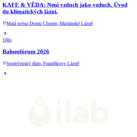
KAFE & VĚDA: Není vzduch jako vzduch. Úvod
do klimatických lázní.
Malá scéna Domu Chopin, Mariánské Lázně
10
lis
Balneofórum 2026
Společenský dům, Františkovy Lázně