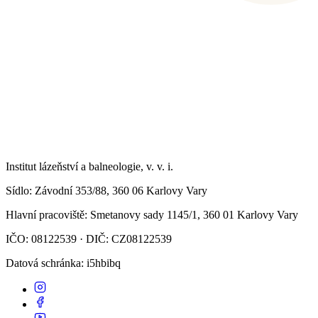
Institut lázeňství a balneologie, v. v. i.
Sídlo
: Závodní 353/88, 360 06 Karlovy Vary
Hlavní pracoviště
: Smetanovy sady 1145/1, 360 01 Karlovy Vary
IČO: 08122539 · DIČ: CZ08122539
Datová schránka
: i5hbibq