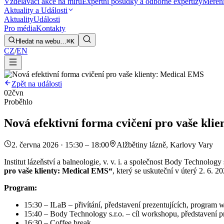
Vzdělávací akce na míru
Expertní posudky a odborné expertizy
Měření
Aktuality a Události
Aktuality
Události
Pro média
Kontakty
Hledat na webu…
⌘K
CZ
/
EN
Zpět na události
02
čvn
Proběhlo
Nová efektivní forma cvičení pro vaše kli
2. června 2026 · 15:30 – 18:00
Alžbětiny lázně, Karlovy Vary
Institut lázeňství a balneologie, v. v. i. a společnost Body Technolo
pro vaše klienty: Medical EMS“
, který se uskuteční v úterý 2. 6. 
Program:
15:30 – ILaB – přivítání, představení prezentujících, program
15:40 – Body Technology s.r.o. – cíl workshopu, představení p
16:30 – Coffee break