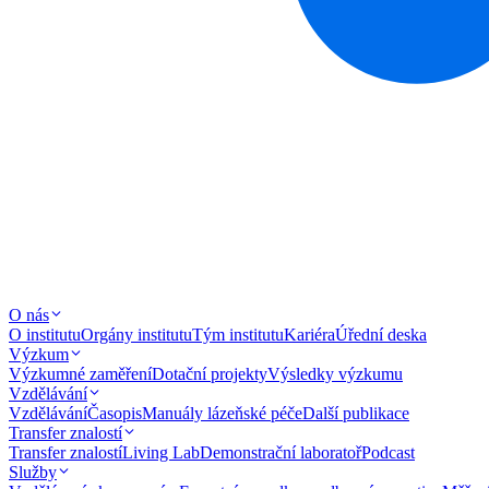
O nás
O institutu
Orgány institutu
Tým institutu
Kariéra
Úřední deska
Výzkum
Výzkumné zaměření
Dotační projekty
Výsledky výzkumu
Vzdělávání
Vzdělávání
Časopis
Manuály lázeňské péče
Další publikace
Transfer znalostí
Transfer znalostí
Living Lab
Demonstrační laboratoř
Podcast
Služby