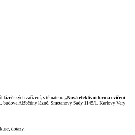
ál lázeňských zařízení, s tématem:
„Nová efektivní forma cvičení
v.v.i., budova Alžbětiny lázně, Smetanovy Sady 1145/1, Karlovy Vary
kuse, dotazy.