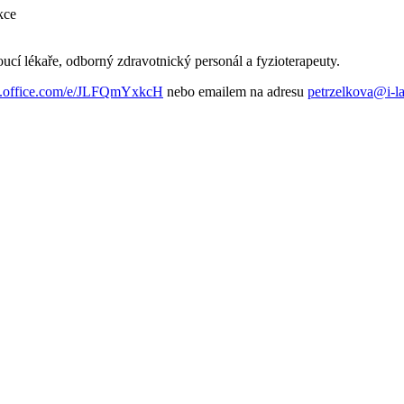
kce
cí lékaře, odborný zdravotnický personál a fyzioterapeuty.
ms.office.com/e/JLFQmYxkcH
nebo emailem na adresu
petrzelkova@i-l