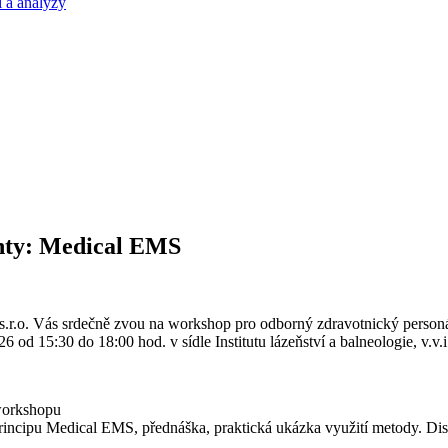
 a analýzy
enty: Medical EMS
gy s.r.o. Vás srdečně zvou na workshop pro odborný zdravotnický person
2026 od 15:30 do 18:00 hod. v sídle Institutu lázeňství a balneologie, 
 workshopu
rincipu Medical EMS, přednáška, praktická ukázka využití metody. Dis