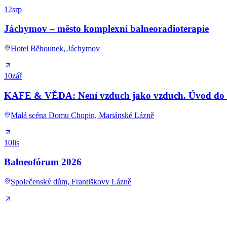
12
srp
Jáchymov – město komplexní balneoradioterapie
Hotel Běhounek, Jáchymov
10
zář
KAFE & VĚDA: Není vzduch jako vzduch. Úvod do kl
Malá scéna Domu Chopin, Mariánské Lázně
10
lis
Balneofórum 2026
Společenský dům, Františkovy Lázně