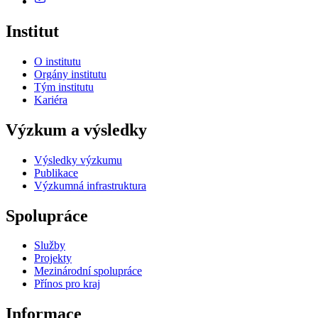
Institut
O institutu
Orgány institutu
Tým institutu
Kariéra
Výzkum a výsledky
Výsledky výzkumu
Publikace
Výzkumná infrastruktura
Spolupráce
Služby
Projekty
Mezinárodní spolupráce
Přínos pro kraj
Informace