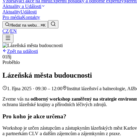
Vzdělávací akce na míru
Expertní posudky a odborné expertizy
Měření
Aktuality a Události
Aktuality
Události
Pro média
Kontakty
Hledat na webu…
⌘K
CZ
/
EN
Zpět na události
01
říj
Proběhlo
Lázeňská města budoucnosti
1. října 2025 · 09:30 – 12:00
Institut lázeňství a balneologie, Alž
Zveme vás na
odborný workshop zaměřený na strategie environme
ochranu lázeňské krajiny a přírodních léčivých zdrojů.
Pro koho je akce určena?
Workshop je určen zástupcům a zástupkyním lázeňských měst Karlovar
a partnerkám CLV a dalším zájemcům a zájemkyním z praxe.