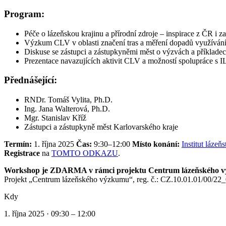
Program:
Péče o lázeňskou krajinu a přírodní zdroje – inspirace z ČR i za
Výzkum CLV v oblasti značení tras a měření dopadů využívání 
Diskuse se zástupci a zástupkyněmi měst o výzvách a příklade
Prezentace navazujících aktivit CLV a možností spolupráce s 
Přednášející:
RNDr. Tomáš Vylita, Ph.D.
Ing. Jana Walterová, Ph.D.
Mgr. Stanislav Kříž
Zástupci a zástupkyně měst Karlovarského kraje
Termín:
1. října 2025
Čas:
9:30–12:00
Místo konání:
Institut lázeň
Registrace
na
TOMTO ODKAZU
.
Workshop je ZDARMA v rámci projektu Centrum lázeňského 
Projekt „Centrum lázeňského výzkumu“, reg. č.: CZ.10.01.01/00/2
Kdy
1. října 2025 · 09:30 – 12:00