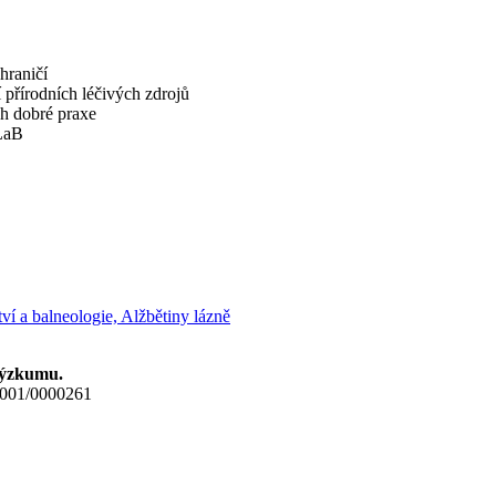
hraničí
přírodních léčivých zdrojů
ch dobré praxe
ILaB
ství a balneologie, Alžbětiny lázně
výzkumu.
2_001/0000261