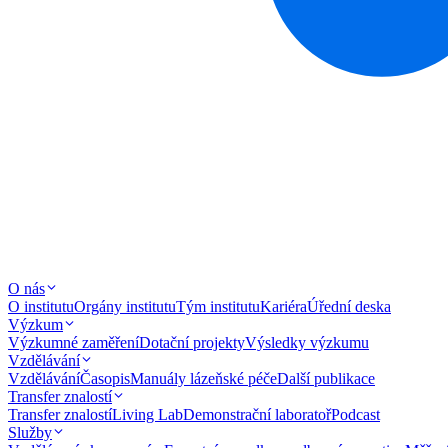
O nás
O institutu
Orgány institutu
Tým institutu
Kariéra
Úřední deska
Výzkum
Výzkumné zaměření
Dotační projekty
Výsledky výzkumu
Vzdělávání
Vzdělávání
Časopis
Manuály lázeňské péče
Další publikace
Transfer znalostí
Transfer znalostí
Living Lab
Demonstrační laboratoř
Podcast
Služby