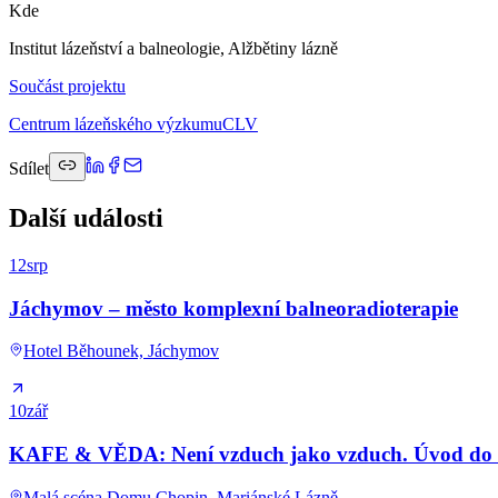
Kde
Institut lázeňství a balneologie, Alžbětiny lázně
Součást projektu
Centrum lázeňského výzkumu
CLV
Sdílet
Další události
12
srp
Jáchymov – město komplexní balneoradioterapie
Hotel Běhounek, Jáchymov
10
zář
KAFE & VĚDA: Není vzduch jako vzduch. Úvod do kl
Malá scéna Domu Chopin, Mariánské Lázně