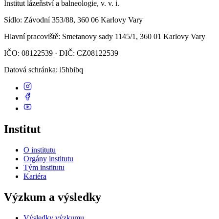
Institut lázeňství a balneologie, v. v. i.
Sídlo
: Závodní 353/88, 360 06 Karlovy Vary
Hlavní pracoviště
: Smetanovy sady 1145/1, 360 01 Karlovy Vary
IČO: 08122539 · DIČ: CZ08122539
Datová schránka
: i5hbibq
Institut
O institutu
Orgány institutu
Tým institutu
Kariéra
Výzkum a výsledky
Výsledky výzkumu