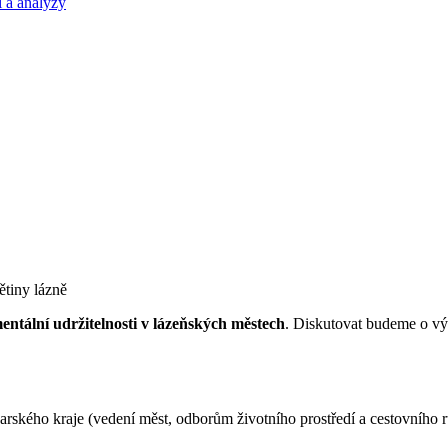
 a analýzy
bětiny lázně
ntální udržitelnosti v lázeňských městech
. Diskutovat budeme o vý
ského kraje (vedení měst, odborům životního prostředí a cestovního 