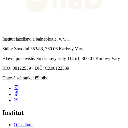
Institut lázeňství a balneologie, v. v. i.
Sídlo
: Závodní 353/88, 360 06 Karlovy Vary
Hlavní pracoviště
: Smetanovy sady 1145/1, 360 01 Karlovy Vary
IČO: 08122539 · DIČ: CZ08122539
Datová schránka
: i5hbibq
Institut
O institutu