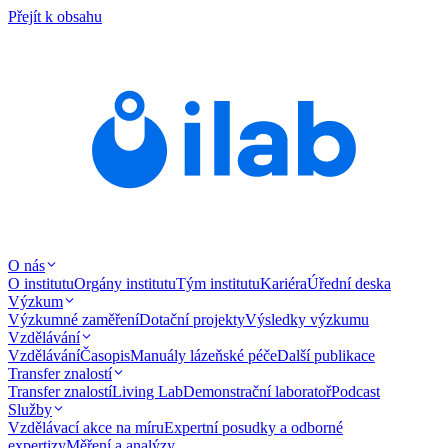
Přejít k obsahu
O nás
O institutu
Orgány institutu
Tým institutu
Kariéra
Úřední deska
Výzkum
Výzkumné zaměření
Dotační projekty
Výsledky výzkumu
Vzdělávání
Vzdělávání
Časopis
Manuály lázeňské péče
Další publikace
Transfer znalostí
Transfer znalostí
Living Lab
Demonstrační laboratoř
Podcast
Služby
Vzdělávací akce na míru
Expertní posudky a odborné
expertizy
Měření a analýzy