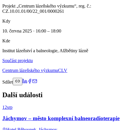
Projekt „Centrum lázeňského výzkumu“, reg. č.:
CZ.10.01.01/00/22_001/0000261
Kdy
10. června 2025 · 16:00 – 18:00
Kde
Institut lázeňství a balneologie, Alžbětiny lázně
Součást projektu
Centrum lázeňského výzkumu
CLV
Sdílet
Další události
12
srp
Jáchymov – město komplexní balneoradioterapie
Hotel Běhounek, Jáchymov