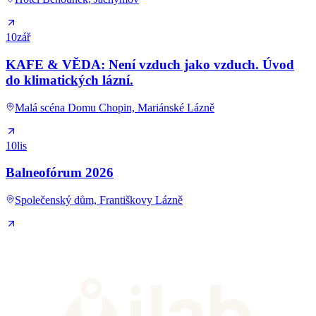
10
zář
KAFE & VĚDA: Není vzduch jako vzduch. Úvod
do klimatických lázní.
Malá scéna Domu Chopin, Mariánské Lázně
10
lis
Balneofórum 2026
Společenský dům, Františkovy Lázně