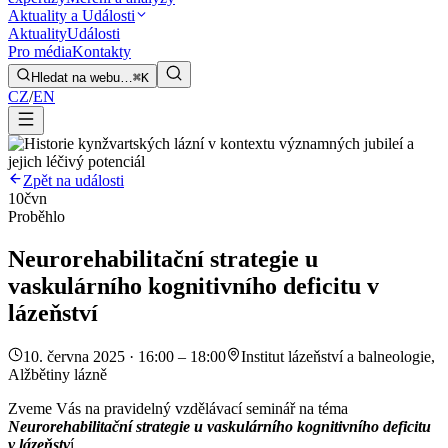
Aktuality a Události
Aktuality
Události
Pro média
Kontakty
Hledat na webu…
⌘K
CZ
/
EN
Zpět na události
10
čvn
Proběhlo
Neurorehabilitační strategie u
vaskulárního kognitivního deficitu v
lázeňství
10. června 2025 · 16:00 – 18:00
Institut lázeňství a balneologie,
Alžbětiny lázně
Zveme Vás na pravidelný vzdělávací seminář na téma
Neurorehabilitační strategie u vaskulárního kognitivního deficitu
v lázeňstv
í.