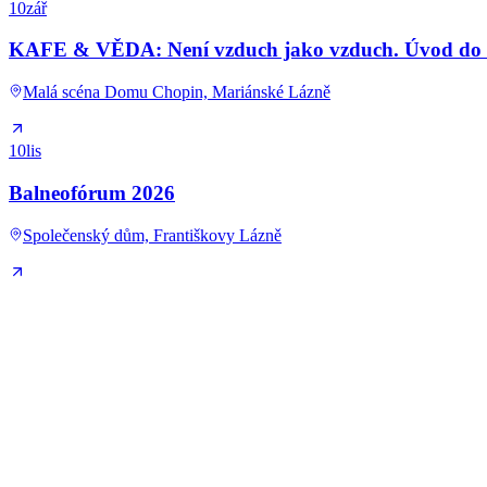
10
zář
KAFE & VĚDA: Není vzduch jako vzduch. Úvod do kl
Malá scéna Domu Chopin, Mariánské Lázně
10
lis
Balneofórum 2026
Společenský dům, Františkovy Lázně