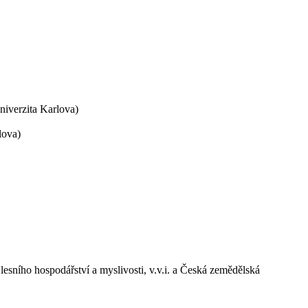
iverzita Karlova)
lova)
esního hospodářství a myslivosti, v.v.i. a Česká zemědělská