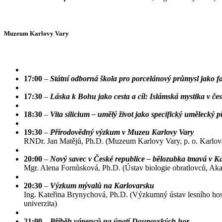
Muzeum Karlovy Vary
17:00
–
Státní odborná škola pro porcelánový průmysl jako fa
17:30
–
Láska k Bohu jako cesta a cíl: Islámská mystika v č
18:30
–
Vita silicium – umělý život jako specifický umělecký p
19:30
–
Přírodovědný výzkum v Muzeu Karlovy Vary
RNDr. Jan Matějů, Ph.D. (Muzeum Karlovy Vary, p. o. Karlov
20:00
–
Nový savec v České republice – bělozubka tmavá v K
Mgr. Alena Fornůsková, Ph.D. (Ústav biologie obratlovců, A
20:30
–
Výzkum mývalů na Karlovarsku
Ing. Kateřina Brynychová, Ph.D. (Výzkumný ústav lesního hospo
univerzita)
21:00
–
Příběh vápenců na úpatí Doupovských hor