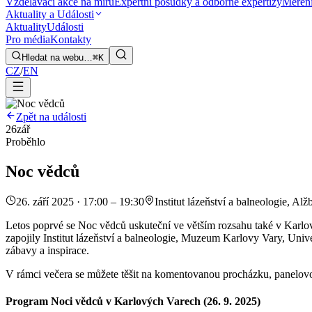
Vzdělávací akce na míru
Expertní posudky a odborné expertizy
Měření
Aktuality a Události
Aktuality
Události
Pro média
Kontakty
Hledat na webu…
⌘K
CZ
/
EN
Zpět na události
26
zář
Proběhlo
Noc vědců
26. září 2025 · 17:00 – 19:30
Institut lázeňství a balneologie, Alž
Letos poprvé se Noc vědců uskuteční ve větším rozsahu také v Karlov
zapojily Institut lázeňství a balneologie, Muzeum Karlovy Vary, Univ
zábavy a inspirace.
V rámci večera se můžete těšit na komentovanou procházku, panelovou 
Program Noci vědců v Karlových Varech (26. 9. 2025)