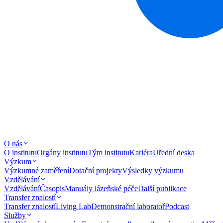
O nás
O institutu
Orgány institutu
Tým institutu
Kariéra
Úřední deska
Výzkum
Výzkumné zaměření
Dotační projekty
Výsledky výzkumu
Vzdělávání
Vzdělávání
Časopis
Manuály lázeňské péče
Další publikace
Transfer znalostí
Transfer znalostí
Living Lab
Demonstrační laboratoř
Podcast
Služby