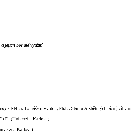
a jejich bohaté využití
.
meny
s RNDr. Tomášem Vylitou, Ph.D. Start u Alžbětiných lázní, cíl v 
Ph.D. (Univerzita Karlova)
niverzita Karlova)