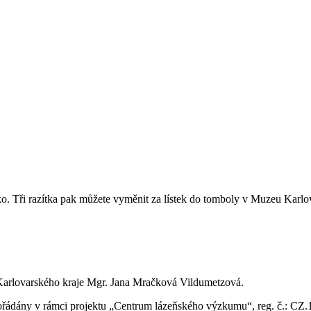
ítko. Tři razítka pak můžete vyměnit za lístek do tomboly v Muzeu Karlo
 Karlovarského kraje Mgr. Jana Mračková Vildumetzová.
u pořádány v rámci projektu „Centrum lázeňského výzkumu“, reg. č.: C