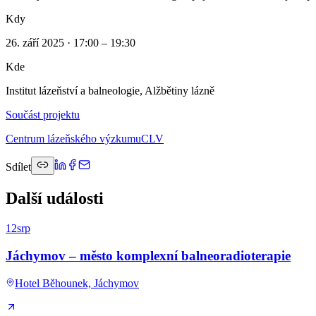
Kdy
26. září 2025 · 17:00 – 19:30
Kde
Institut lázeňství a balneologie, Alžbětiny lázně
Součást projektu
Centrum lázeňského výzkumu
CLV
Sdílet
Další události
12
srp
Jáchymov – město komplexní balneoradioterapie
Hotel Běhounek, Jáchymov