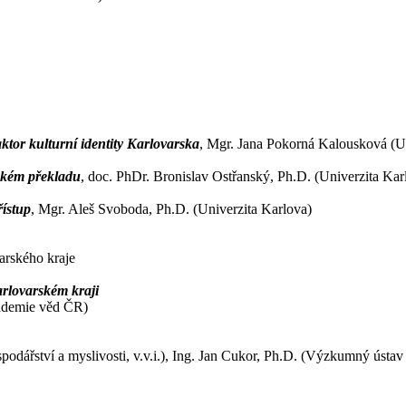
ktor kulturní identity Karlovarska
, Mgr. Jana Pokorná Kalousková (Un
eském překladu
, doc. PhDr. Bronislav Ostřanský, Ph.D. (Univerzita Kar
řístup
, Mgr. Aleš Svoboda, Ph.D. (Univerzita Karlova)
arského kraje
arlovarském kraji
kademie věd ČR)
dářství a myslivosti, v.v.i.), Ing. Jan Cukor, Ph.D. (Výzkumný ústav l