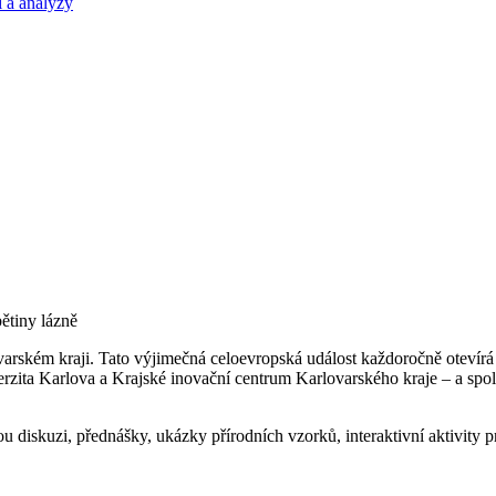
 a analýzy
bětiny lázně
arském kraji. Tato výjimečná celoevropská událost každoročně otevírá 
erzita Karlova a Krajské inovační centrum Karlovarského kraje – a spo
diskuzi, přednášky, ukázky přírodních vzorků, interaktivní aktivity pr