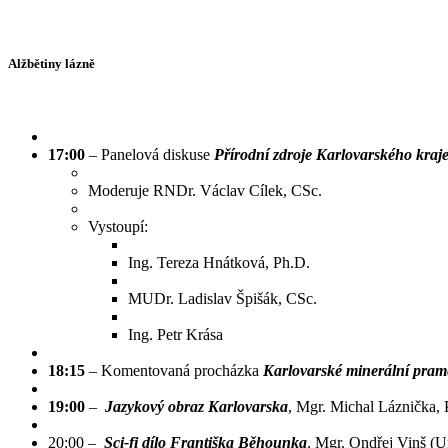
Alžbětiny lázně
17:00
– Panelová diskuse
Přírodní zdroje Karlovarského kraje 
Moderuje RNDr. Václav Cílek, CSc.
Vystoupí:
Ing. Tereza Hnátková, Ph.D.
MUDr. Ladislav Špišák, CSc.
Ing. Petr Krása
18:15
– Komentovaná procházka
Karlovarské minerální pra
19:00
–
Jazykový obraz Karlovarska
, Mgr. Michal Láznička, 
20:00 –
Sci-fi dílo Františka Běhounka
, Mgr. Ondřej Vinš (U