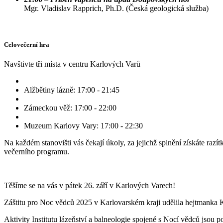
Mgr. Vladislav Rapprich, Ph.D. (Česká geologická služba)
Celovečerní hra
Navštivte tři místa v centru Karlových Varů
Alžbětiny lázně: 17:00 - 21:45
Zámeckou věž: 17:00 - 22:00
Muzeum Karlovy Vary: 17:00 - 22:30
Na každém stanovišti vás čekají úkoly, za jejichž splnění získáte raz
večerního programu.
Těšíme se na vás v pátek 26. září v Karlových Varech!
Záštitu pro Noc vědců 2025 v Karlovarském kraji udělila hejtmanka
Aktivity Institutu lázeňství a balneologie spojené s Nocí vědců jso