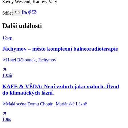
Savoy Westend, Karlovy Vary
Sdílet
Další události
12
srp
Jáchymov – město komplexní balneoradioterapie
Hotel Běhounek, Jáchymov
10
zář
KAFE & VĚDA: Není vzduch jako vzduch. Úvod
do klimatických lázní.
Malá scéna Domu Chopin, Mariánské Lázně
10
lis