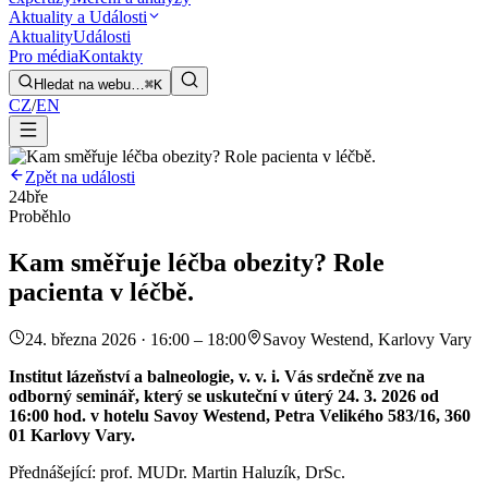
Aktuality a Události
Aktuality
Události
Pro média
Kontakty
Hledat na webu…
⌘K
CZ
/
EN
Zpět na události
24
bře
Proběhlo
Kam směřuje léčba obezity? Role
pacienta v léčbě.
24. března 2026 · 16:00 – 18:00
Savoy Westend, Karlovy Vary
Institut lázeňství a balneologie, v. v. i. Vás srdečně zve na
odborný seminář, který se uskuteční v úterý 24. 3. 2026 od
16:00 hod. v hotelu Savoy Westend, Petra Velikého 583/16, 360
01 Karlovy Vary.
Přednášející: prof. MUDr. Martin Haluzík, DrSc.