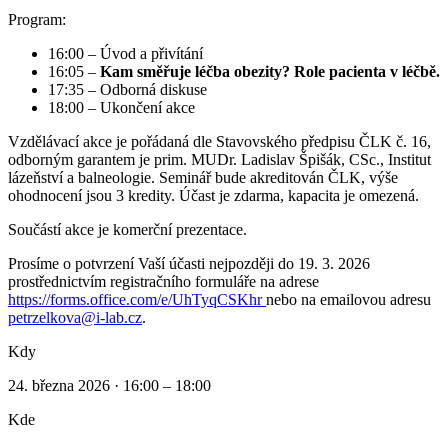
Program:
16:00 – Úvod a přivítání
16:05 –
Kam směřuje léčba obezity? Role pacienta v léčbě.
17:35 – Odborná diskuse
18:00 – Ukončení akce
Vzdělávací akce je pořádaná dle Stavovského předpisu ČLK č. 16,
odborným garantem je prim. MUDr. Ladislav Špišák, CSc., Institut
lázeňství a balneologie. Seminář bude akreditován ČLK, výše
ohodnocení jsou 3 kredity. Účast je zdarma, kapacita je omezená.
Součástí akce je komerční prezentace.
Prosíme o potvrzení Vaší účasti nejpozději do 19. 3. 2026
prostřednictvím registračního formuláře na adrese
https://forms.office.com/e/UhTyqCSKhr
nebo na emailovou adresu
petrzelkova@i-lab.cz
.
Kdy
24. března 2026 · 16:00 – 18:00
Kde