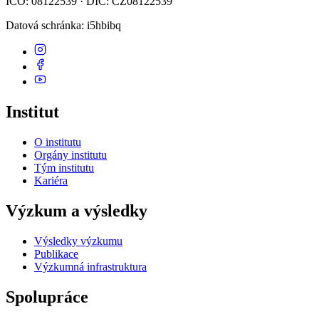
IČO: 08122539 · DIČ: CZ08122539
Datová schránka
: i5hbibq
Institut
O institutu
Orgány institutu
Tým institutu
Kariéra
Výzkum a výsledky
Výsledky výzkumu
Publikace
Výzkumná infrastruktura
Spolupráce