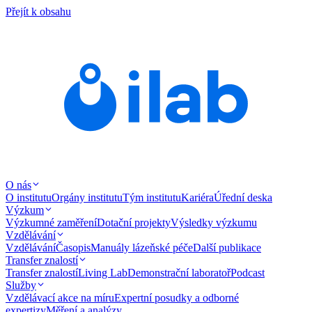
Přejít k obsahu
O nás
O institutu
Orgány institutu
Tým institutu
Kariéra
Úřední deska
Výzkum
Výzkumné zaměření
Dotační projekty
Výsledky výzkumu
Vzdělávání
Vzdělávání
Časopis
Manuály lázeňské péče
Další publikace
Transfer znalostí
Transfer znalostí
Living Lab
Demonstrační laboratoř
Podcast
Služby
Vzdělávací akce na míru
Expertní posudky a odborné
expertizy
Měření a analýzy