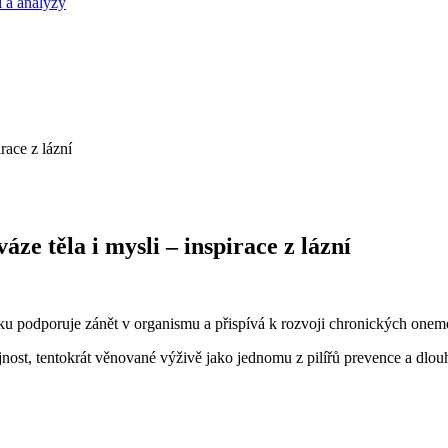
 a analýzy
e těla i mysli – inspirace z lázní
lníčku podporuje zánět v organismu a přispívá k rozvoji chronických on
ost, tentokrát věnované výživě jako jednomu z pilířů prevence a dlo