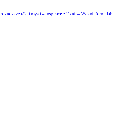
nováze těla i mysli – inspirace z lázní. – Vyplnit formulář