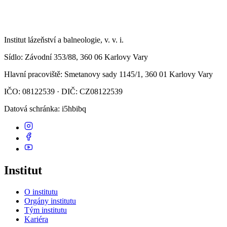
Institut lázeňství a balneologie, v. v. i.
Sídlo
: Závodní 353/88, 360 06 Karlovy Vary
Hlavní pracoviště
: Smetanovy sady 1145/1, 360 01 Karlovy Vary
IČO: 08122539 · DIČ: CZ08122539
Datová schránka
: i5hbibq
Institut
O institutu
Orgány institutu
Tým institutu
Kariéra