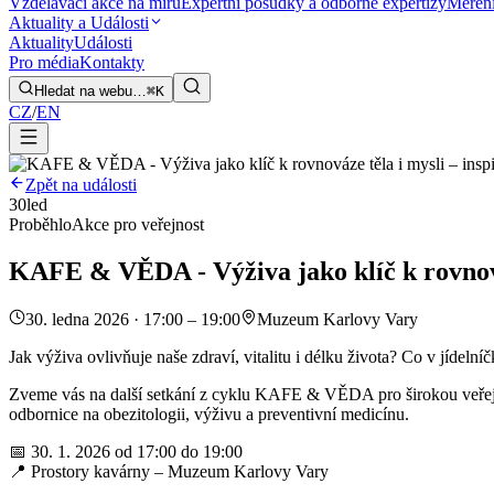
Vzdělávací akce na míru
Expertní posudky a odborné expertizy
Měření
Aktuality a Události
Aktuality
Události
Pro média
Kontakty
Hledat na webu…
⌘K
CZ
/
EN
Zpět na události
30
led
Proběhlo
Akce pro veřejnost
KAFE & VĚDA - Výživa jako klíč k rovnováz
30. ledna 2026 · 17:00 – 19:00
Muzeum Karlovy Vary
Jak výživa ovlivňuje naše zdraví, vitalitu i délku života? Co v jíde
Zveme vás na další setkání z cyklu KAFE & VĚDA pro širokou veřejn
odbornice na obezitologii, výživu a preventivní medicínu.
📅 30. 1. 2026 od 17:00 do 19:00
📍 Prostory kavárny – Muzeum Karlovy Vary