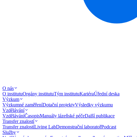
O nás
O institutu
Orgány institutu
Tým institutu
Kariéra
Úřední deska
Výzkum
Výzkumné zaměření
Dotační projekty
Výsledky výzkumu
Vzdělávání
Vzdělávání
Časopis
Manuály lázeňské péče
Další publikace
Transfer znalostí
Transfer znalostí
Living Lab
Demonstrační laboratoř
Podcast
Služby