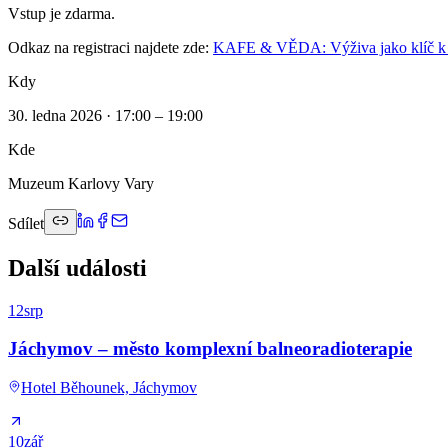
Vstup je zdarma.
Odkaz na registraci najdete zde:
KAFE & VĚDA: Výživa jako klíč k rov
Kdy
30. ledna 2026 · 17:00 – 19:00
Kde
Muzeum Karlovy Vary
Sdílet
Další události
12
srp
Jáchymov – město komplexní balneoradioterapie
Hotel Běhounek, Jáchymov
10
zář