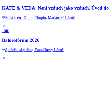
KAFE & VĚDA: Není vzduch jako vzduch. Úvod do kl
Malá scéna Domu Chopin, Mariánské Lázně
10
lis
Balneofórum 2026
Společenský dům, Františkovy Lázně