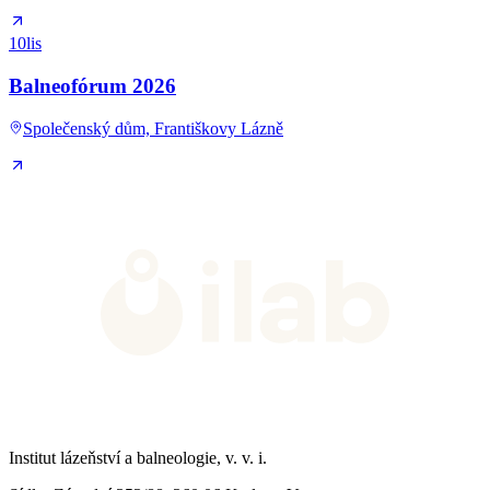
10
lis
Balneofórum 2026
Společenský dům, Františkovy Lázně
Institut lázeňství a balneologie, v. v. i.