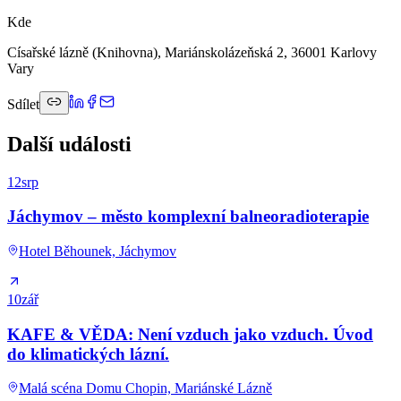
Kde
Císařské lázně (Knihovna), Mariánskolázeňská 2, 36001 Karlovy
Vary
Sdílet
Další události
12
srp
Jáchymov – město komplexní balneoradioterapie
Hotel Běhounek, Jáchymov
10
zář
KAFE & VĚDA: Není vzduch jako vzduch. Úvod
do klimatických lázní.
Malá scéna Domu Chopin, Mariánské Lázně