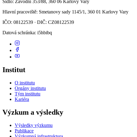
Sídlo
: Závodní 353/88, 360 06 Karlovy Vary
Hlavní pracoviště
: Smetanovy sady 1145/1, 360 01 Karlovy Vary
IČO: 08122539 · DIČ: CZ08122539
Datová schránka
: i5hbibq
Institut
O institutu
Orgány institutu
Tým institutu
Kariéra
Výzkum a výsledky
Výsledky výzkumu
Publikace
Výzkumná infrastruktura