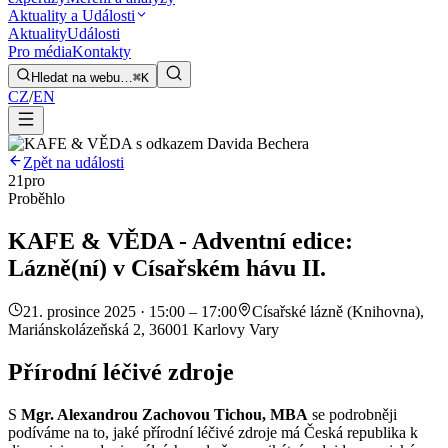
Aktuality a Události
Aktuality
Události
Pro média
Kontakty
Hledat na webu…
⌘K
CZ
/
EN
Zpět na události
21
pro
Proběhlo
KAFE & VĚDA - Adventní edice:
Lázně(ní) v Císařském hávu II.
21. prosince 2025 · 15:00 – 17:00
Císařské lázně (Knihovna),
Mariánskolázeňská 2, 36001 Karlovy Vary
Přírodní léčivé zdroje
S
Mgr. Alexandrou Zachovou Tichou, MBA
se podrobněji
podíváme na to, jaké přírodní léčivé zdroje má Česká republika k