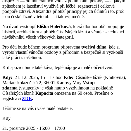
dispozici — od minerálních vod až po unikátní peloidy — a jakým
způsobem je lázeňství využívá při léčbě, regeneraci i celkové
podpoře zdraví. Alexandra přiblíží principy jejich účinků i to, proč
jsou české lázně v této oblasti tak výjimečné.
Na úvod vystoupí
Eliška Holečková
, která dlouhodobě propojuje
historii, architekturu a příběh Císařských lázní a věnuje se edukaci
návštěvníků všech věkových kategorií.
Pro děti bude během programu připravena
tvořivá dílna
, kde si
vyrobí vlastní vánoční ozdoby z přírodnin a bezpečně si vyzkouší
také práci s rašelinou.
K dispozici bude také káva, teplé nápoje a malé občerstvení.
Kdy:
21. 12. 2025, 15 – 17 hod
Kde:
Císařské lázně (Knihovna),
Mariánskolázeňská 2, 36001 Karlovy Vary
Vstup
zdarma
(vstupenky je však nutno vyzdvihnout na pokladně
Císařských lázní)
Kapacita
omezena na 60 osob. Prosíme o
registraci
ZDE
.
Těšíme se na vás i vaše malé badatele.
Kdy
21. prosince 2025 · 15:00 – 17:00