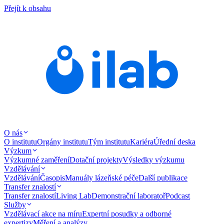
Přejít k obsahu
O nás
O institutu
Orgány institutu
Tým institutu
Kariéra
Úřední deska
Výzkum
Výzkumné zaměření
Dotační projekty
Výsledky výzkumu
Vzdělávání
Vzdělávání
Časopis
Manuály lázeňské péče
Další publikace
Transfer znalostí
Transfer znalostí
Living Lab
Demonstrační laboratoř
Podcast
Služby
Vzdělávací akce na míru
Expertní posudky a odborné
expertizy
Měření a analýzy