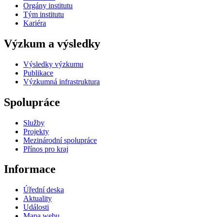
Orgány institutu
Tým institutu
Kariéra
Výzkum a výsledky
Výsledky výzkumu
Publikace
Výzkumná infrastruktura
Spolupráce
Služby
Projekty
Mezinárodní spolupráce
Přínos pro kraj
Informace
Úřední deska
Aktuality
Události
Mapa webu