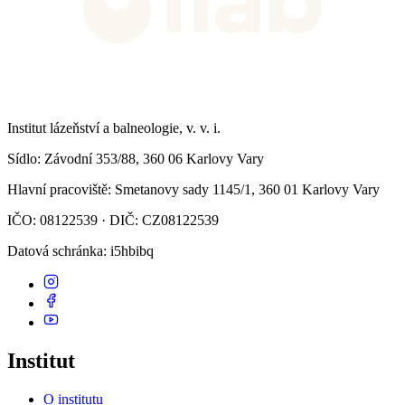
Institut lázeňství a balneologie, v. v. i.
Sídlo
: Závodní 353/88, 360 06 Karlovy Vary
Hlavní pracoviště
: Smetanovy sady 1145/1, 360 01 Karlovy Vary
IČO: 08122539 · DIČ: CZ08122539
Datová schránka
: i5hbibq
Institut
O institutu