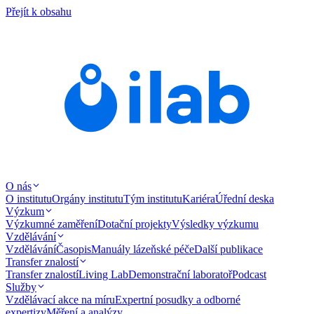
Přejít k obsahu
O nás
O institutu
Orgány institutu
Tým institutu
Kariéra
Úřední deska
Výzkum
Výzkumné zaměření
Dotační projekty
Výsledky výzkumu
Vzdělávání
Vzdělávání
Časopis
Manuály lázeňské péče
Další publikace
Transfer znalostí
Transfer znalostí
Living Lab
Demonstrační laboratoř
Podcast
Služby
Vzdělávací akce na míru
Expertní posudky a odborné
expertizy
Měření a analýzy