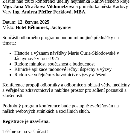
Záštitu nad touto konferencí udělily hejtmanka Karlovarského kraje
Mgr. Jana Mračková Vildumetzová
a primátorka města Karlovy
Vary
Ing. Andrea Pfeffer Ferklová, MBA
.
Datum:
12. června 2025
Místo:
Hotel Běhounek, Jáchymov
Součástí odborného programu budou mimo jiné přednášky na
témata:
Historie a význam návštěvy Marie Curie-Skłodowské v
Jáchymově v roce 1925
Radon: minulost, současnost a budoucnost
Klinické aplikace radonové léčby: úspěchy a výzvy
Radon ve veřejném zdravotnictví: výzvy a řešení
Konference propojí odborníky a odbornice z oblasti vědy, medicíny
a veřejného zdravotnictví a nabídne prostor pro sdílení poznatků a
zkušeností.
Podrobný program konference bude postupně zveřejňován na
našich webových stránkách a sociálních sítích.
Registrace je uzavřena.
Těšíme se na vaši účast!