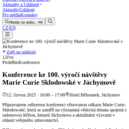
Aktuality a Události
Aktuality
Události
Pro média
Kontakty
Hledat na webu…
⌘K
CZ
/
EN
Zpět na události
12
čvn
Proběhlo
Konference
Konference ke 100. výročí návštěvy
Marie Curie Sklodowské v Jáchymově
12. června 2025 · 10:00 – 17:00
Hotel Běhounek, Jáchymov
Připravujeme odbornou konferenci věnovanou odkazu Marie Curie-
Skłodowské, která se zaměří na významná vědecká témata spojená s
radonovou léčbou, historií Jáchymova a aktuálními výzvami v
oblasti veřejného zdravotnictví.