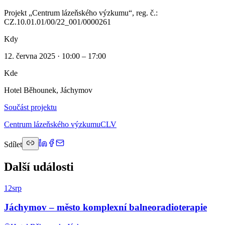
Projekt „Centrum lázeňského výzkumu“, reg. č.:
CZ.10.01.01/00/22_001/0000261
Kdy
12. června 2025 · 10:00 – 17:00
Kde
Hotel Běhounek, Jáchymov
Součást projektu
Centrum lázeňského výzkumu
CLV
Sdílet
Další události
12
srp
Jáchymov – město komplexní balneoradioterapie