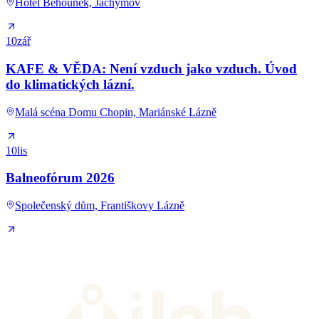
Hotel Běhounek, Jáchymov
10
zář
KAFE & VĚDA: Není vzduch jako vzduch. Úvod
do klimatických lázní.
Malá scéna Domu Chopin, Mariánské Lázně
10
lis
Balneofórum 2026
Společenský dům, Františkovy Lázně