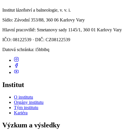
Institut lázeňství a balneologie, v. v. i.
Sídlo
: Závodní 353/88, 360 06 Karlovy Vary
Hlavní pracoviště
: Smetanovy sady 1145/1, 360 01 Karlovy Vary
IČO: 08122539 · DIČ: CZ08122539
Datová schránka
: i5hbibq
Institut
O institutu
Orgány institutu
Tým institutu
Kariéra
Výzkum a výsledky