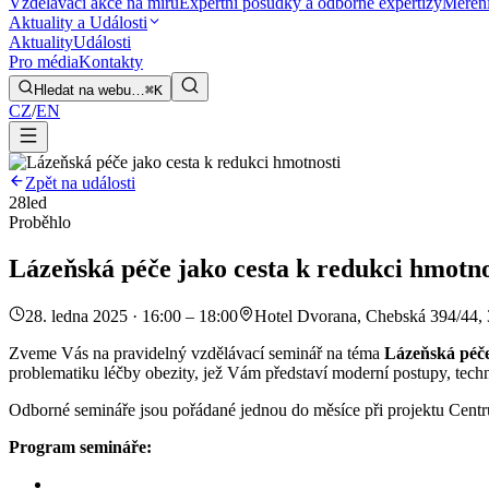
Vzdělávací akce na míru
Expertní posudky a odborné expertizy
Měření
Aktuality a Události
Aktuality
Události
Pro média
Kontakty
Hledat na webu…
⌘K
CZ
/
EN
Zpět na události
28
led
Proběhlo
Lázeňská péče jako cesta k redukci hmotno
28. ledna 2025 · 16:00 – 18:00
Hotel Dvorana, Chebská 394/44,
Zveme Vás na pravidelný vzdělávací seminář na téma
Lázeňská péče
problematiku léčby obezity, jež Vám představí moderní postupy, techn
Odborné semináře jsou pořádané jednou do měsíce při projektu Cen
Program semináře: