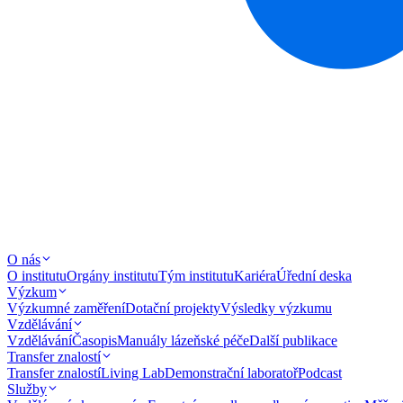
O nás
O institutu
Orgány institutu
Tým institutu
Kariéra
Úřední deska
Výzkum
Výzkumné zaměření
Dotační projekty
Výsledky výzkumu
Vzdělávání
Vzdělávání
Časopis
Manuály lázeňské péče
Další publikace
Transfer znalostí
Transfer znalostí
Living Lab
Demonstrační laboratoř
Podcast
Služby