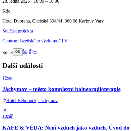
28. ledna 2025 · 16:00 – 18:00
Kde
Hotel Dvorana, Chebská 394/44, 360 06 Karlovy Vary
Součást projektu
Centrum lázeňského výzkumu
CLV
Sdílet
Další události
12
srp
Jáchymov – město komplexní balneoradioterapie
Hotel Běhounek, Jáchymov
10
zář
KAFE & VĚDA: Není vzduch jako vzduch. Úvod do kl