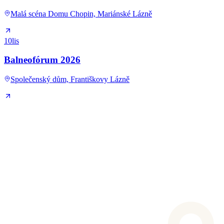
Malá scéna Domu Chopin, Mariánské Lázně
10
lis
Balneofórum 2026
Společenský dům, Františkovy Lázně