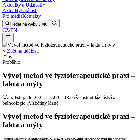
Aktuality a Události
Aktuality
Události
Pro média
Kontakty
Hledat na webu…
⌘K
CZ
/
EN
Zpět na události
25
lis
Proběhlo
Vývoj metod ve fyzioterapeutické praxi –
fakta a mýty
25. listopadu 2025 · 16:00 – 18:05
Institut lázeňství a
balneologie, Alžbětiny lázně
Vývoj metod ve fyzioterapeutické praxi –
fakta a mýty
Institut lázeňství a balneologie, v. v. i., si Vás dovoluje srdečně pozvat na odborný