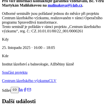
Pro více informací kontaktujte garantku vzdělávání, Bc. Věru
Martykán Maliňákovou na
malinakova@i-lab.cz
.
Odborné semináře jsou pořádané jednou do měsíce při projektu
Centrum lázeňského výzkumu, realizovaném v rámci Operačního
programu Spravedlivá transformace.
Tento seminář je pořádán v rámci projektu „Centrum lázeňského
výzkumu“, reg. č.: CZ.10.01.01/00/22_001/0000261
Kdy
25. listopadu 2025 · 16:00 – 18:05
Kde
Institut lázeňství a balneologie, Alžbětiny lázně
Součást projektu
Centrum lázeňského výzkumu
CLV
Sdílet
Další události