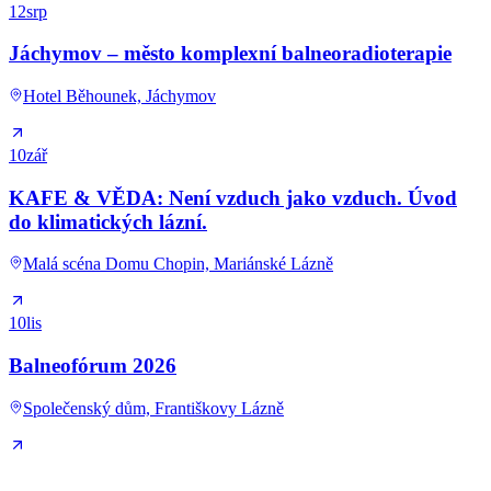
12
srp
Jáchymov – město komplexní balneoradioterapie
Hotel Běhounek, Jáchymov
10
zář
KAFE & VĚDA: Není vzduch jako vzduch. Úvod
do klimatických lázní.
Malá scéna Domu Chopin, Mariánské Lázně
10
lis
Balneofórum 2026
Společenský dům, Františkovy Lázně