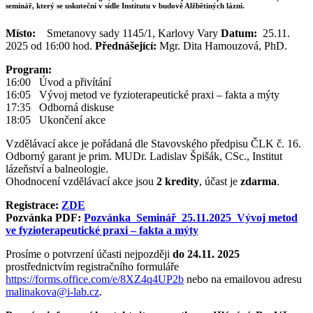
seminář, který se uskuteční v sídle Institutu v budově Alžbětiných lázní.
Místo:
Smetanovy sady 1145/1, Karlovy Vary
Datum:
25.11.
2025 od 16:00 hod.
Přednášející:
Mgr. Dita Hamouzová, PhD.
Program:
16:00 Úvod a přivítání
16:05 Vývoj metod ve fyzioterapeutické praxi – fakta a mýty
17:35 Odborná diskuse
18:05 Ukončení akce
Vzdělávací akce je pořádaná dle Stavovského předpisu ČLK č. 16.
Odborný garant je prim. MUDr. Ladislav Špišák, CSc., Institut
lázeňství a balneologie.
Ohodnocení vzdělávací akce jsou
2 kredity
, účast je
zdarma
.
Registrace:
ZDE
Pozvánka PDF:
Pozvánka_Seminář_25.11.2025_Vývoj metod
ve fyzioterapeutické praxi – fakta a mýty
Prosíme o potvrzení účasti nejpozději
do 24.11. 2025
prostřednictvím registračního formuláře
https://forms.office.com/e/8XZ4q4UP2b
nebo na emailovou adresu
malinakova@i-lab.cz
.