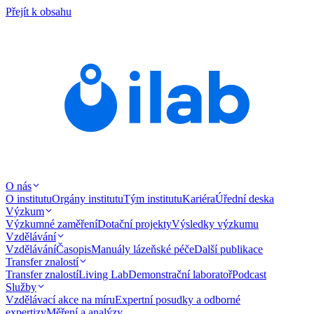
Přejít k obsahu
O nás
O institutu
Orgány institutu
Tým institutu
Kariéra
Úřední deska
Výzkum
Výzkumné zaměření
Dotační projekty
Výsledky výzkumu
Vzdělávání
Vzdělávání
Časopis
Manuály lázeňské péče
Další publikace
Transfer znalostí
Transfer znalostí
Living Lab
Demonstrační laboratoř
Podcast
Služby
Vzdělávací akce na míru
Expertní posudky a odborné
expertizy
Měření a analýzy