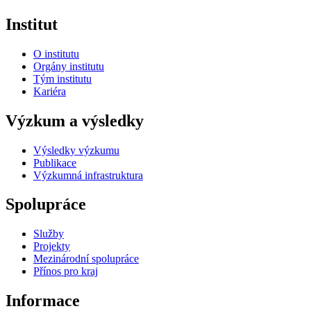
Institut
O institutu
Orgány institutu
Tým institutu
Kariéra
Výzkum a výsledky
Výsledky výzkumu
Publikace
Výzkumná infrastruktura
Spolupráce
Služby
Projekty
Mezinárodní spolupráce
Přínos pro kraj
Informace