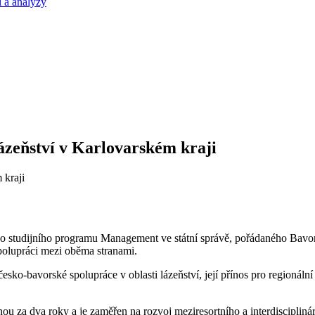
 a analýzy
ázeňství v Karlovarském kraji
ního studijního programu Management ve státní správě, pořádaného Bav
polupráci mezi oběma stranami.
 česko-bavorské spolupráce v oblasti lázeňství, její přínos pro regioná
u za dva roky a je zaměřen na rozvoj meziresortního a interdisciplin