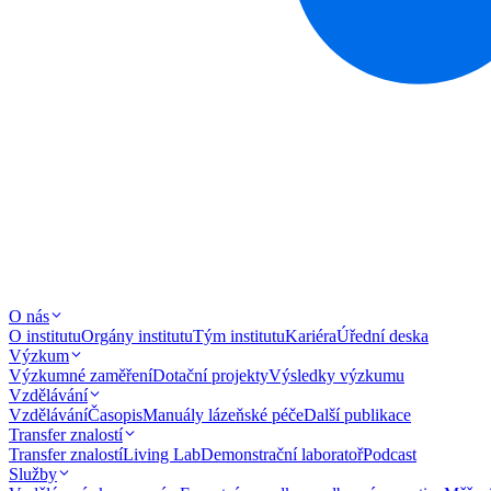
O nás
O institutu
Orgány institutu
Tým institutu
Kariéra
Úřední deska
Výzkum
Výzkumné zaměření
Dotační projekty
Výsledky výzkumu
Vzdělávání
Vzdělávání
Časopis
Manuály lázeňské péče
Další publikace
Transfer znalostí
Transfer znalostí
Living Lab
Demonstrační laboratoř
Podcast
Služby