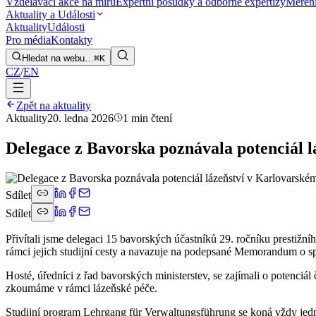
Vzdělávací akce na míru
Expertní posudky a odborné expertizy
Měření
Aktuality a Události
Aktuality
Události
Pro média
Kontakty
Hledat na webu…
⌘K
CZ
/
EN
Zpět na aktuality
Aktuality
20. ledna 2026
1 min čtení
Delegace z Bavorska poznávala potenciál l
Sdílet
Sdílet
Přivítali jsme delegaci 15 bavorských účastníků 29. ročníku prestiž
rámci jejich studijní cesty a navazuje na podepsané Memorandum o s
Hosté, úředníci z řad bavorských ministerstev, se zajímali o potenciál
zkoumáme v rámci lázeňské péče.
Studijní program Lehrgang für Verwaltungsführung se koná vždy jedno