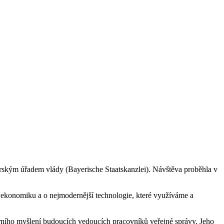
orským úřadem vlády (Bayerische Staatskanzlei). Návštěva proběhla v
lní ekonomiku a o nejmodernější technologie, které využíváme a
árního myšlení budoucích vedoucích pracovníků veřejné správy. Jeho