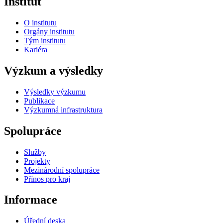
Institut
O institutu
Orgány institutu
Tým institutu
Kariéra
Výzkum a výsledky
Výsledky výzkumu
Publikace
Výzkumná infrastruktura
Spolupráce
Služby
Projekty
Mezinárodní spolupráce
Přínos pro kraj
Informace
Úřední deska