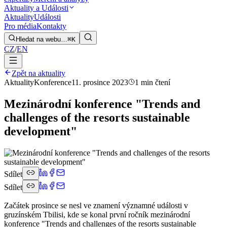
Aktuality a Události
Aktuality
Události
Pro média
Kontakty
Hledat na webu…
⌘K
CZ
/
EN
Zpět na aktuality
Aktuality
Konference
11. prosince 2023
1 min čtení
Mezinárodní konference "Trends and
challenges of the resorts sustainable
development"
Sdílet
Sdílet
Začátek prosince se nesl ve znamení významné události v
gruzínském Tbilisi, kde se konal první ročník mezinárodní
konference "Trends and challenges of the resorts sustainable