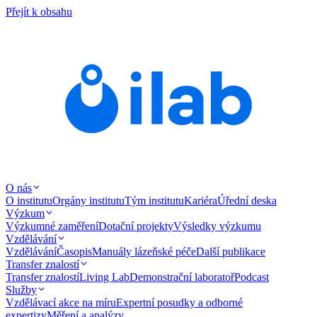
Přejít k obsahu
O nás
O institutu
Orgány institutu
Tým institutu
Kariéra
Úřední deska
Výzkum
Výzkumné zaměření
Dotační projekty
Výsledky výzkumu
Vzdělávání
Vzdělávání
Časopis
Manuály lázeňské péče
Další publikace
Transfer znalostí
Transfer znalostí
Living Lab
Demonstrační laboratoř
Podcast
Služby
Vzdělávací akce na míru
Expertní posudky a odborné
expertizy
Měření a analýzy