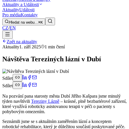
Aktuality a Události
Aktuality
Události
Pro média
Kontakty
Hledat na webu…
⌘K
CZ
/
EN
Zpět na aktuality
Aktuality
1. září 2025
1 min čtení
Návštěva Tereziných lázní v Dubí
Sdílet
Sdílet
Na pozvání pana starosty města Dubí Jiřího Kašpara jsme minulý
týden navštívili
Tereziny Lázně
– krásné, plně bezbariérové zařízení,
které využívá roboticky asistovanou terapii v péči o pacienty s
pohybovým omezením.
Seznámili jsme se s aktuálním zaměřením lázní a konceptem
robotické rehabilitace, který je důležitou součástí poskytované péče.