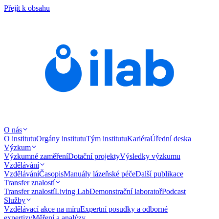
Přejít k obsahu
O nás
O institutu
Orgány institutu
Tým institutu
Kariéra
Úřední deska
Výzkum
Výzkumné zaměření
Dotační projekty
Výsledky výzkumu
Vzdělávání
Vzdělávání
Časopis
Manuály lázeňské péče
Další publikace
Transfer znalostí
Transfer znalostí
Living Lab
Demonstrační laboratoř
Podcast
Služby
Vzdělávací akce na míru
Expertní posudky a odborné
expertizy
Měření a analýzy