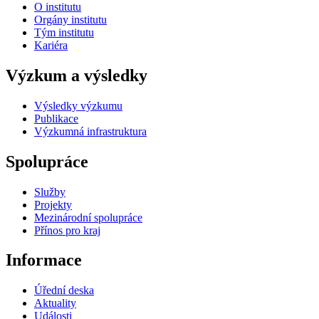
O institutu
Orgány institutu
Tým institutu
Kariéra
Výzkum a výsledky
Výsledky výzkumu
Publikace
Výzkumná infrastruktura
Spolupráce
Služby
Projekty
Mezinárodní spolupráce
Přínos pro kraj
Informace
Úřední deska
Aktuality
Události