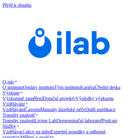
Přejít k obsahu
O nás
O institutu
Orgány institutu
Tým institutu
Kariéra
Úřední deska
Výzkum
Výzkumné zaměření
Dotační projekty
Výsledky výzkumu
Vzdělávání
Vzdělávání
Časopis
Manuály lázeňské péče
Další publikace
Transfer znalostí
Transfer znalostí
Living Lab
Demonstrační laboratoř
Podcast
Služby
Vzdělávací akce na míru
Expertní posudky a odborné
expertizy
Měření a analýzy