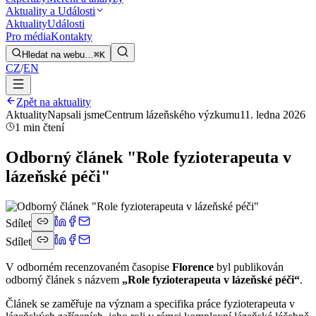
Aktuality a Události
Aktuality
Události
Pro média
Kontakty
Hledat na webu…
⌘K
CZ
/
EN
Zpět na aktuality
Aktuality
Napsali jsme
Centrum lázeňského výzkumu
11. ledna 2026
1 min čtení
Odborný článek "Role fyzioterapeuta v
lázeňské péči"
Sdílet
Sdílet
V odborném recenzovaném časopise
Florence
byl publikován
odborný článek s názvem
„Role fyzioterapeuta v lázeňské péči“
.
Článek se zaměřuje na význam a specifika práce fyzioterapeuta v