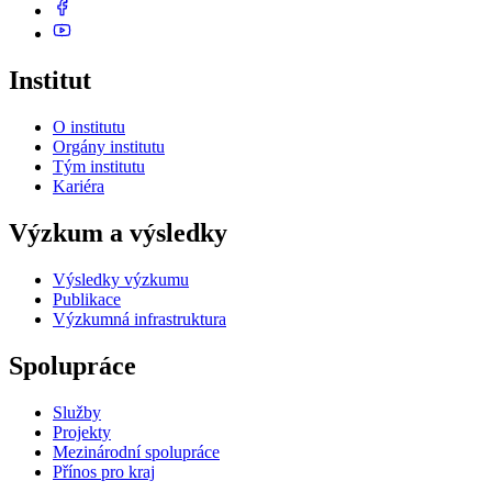
Institut
O institutu
Orgány institutu
Tým institutu
Kariéra
Výzkum a výsledky
Výsledky výzkumu
Publikace
Výzkumná infrastruktura
Spolupráce
Služby
Projekty
Mezinárodní spolupráce
Přínos pro kraj