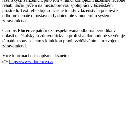
lázeňských zařízeních, jeho roli v rámci komplexní lázeňské léčebně
rehabilitační péče a na mezioborovou spolupráci v lázeňském
prostředí. Text reflektuje současné trendy v lázeňství a přispívá k
odborné debatě o postavení fyzioterapie v moderním systému
zdravotnictví.
Časopis
Florence
patří mezi respektovaná odborná periodika v
oblasti nelékařských zdravotnických profesí a dlouhodobě se věnuje
tématům souvisejícím s klinickou praxí, vzděláváním a rozvojem
zdravotnictví.
Více informací o časopisu naleznete na:
👉
https://www.florence.cz/