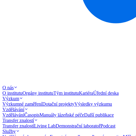
O nás
O institutu
Orgány institutu
Tým institutu
Kariéra
Úřední deska
Výzkum
Výzkumné zaměření
Dotační projekty
Výsledky výzkumu
Vzdělávání
Vzdělávání
Časopis
Manuály lázeňské péče
Další publikace
Transfer znalostí
Transfer znalostí
Living Lab
Demonstrační laboratoř
Podcast
Služby