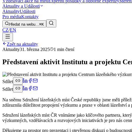
Vzdělávací akce na míru
Expertní posudky a odborné expertizy
Měření
Aktuality a Události
Aktuality
Události
Pro média
Kontakty
Hledat na webu…
⌘K
CZ
/
EN
Zpět na aktuality
Aktuality
31. března 2025
1 min čtení
Představení aktivit Institutu a projektu
Sdílet
Sdílet
Na sněmu Sdružení lázeňských míst České republiky jsme měli příležit
zdůraznila důležitost propojení výzkumu a praxe v oblasti lázeňství a 
Sdružení lázeňských míst ČR vnímáme jako klíčového partnera, který p
výzkumných, vzdělávacích a rozvojových iniciativách je pro nás cenná 
Děkujeme za prostor pro prezentaci i otevřenou diskuzi o budoucnost