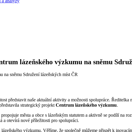
 a analýzy
 Centrum lázeňského výzkumu na sněmu Sdru
ost představit naše aktuální aktivity a možnosti spolupráce. Ředitelk
představila strategický projekt
Centrum lázeňského výzkumu
.
ropojuje města a obce s lázeňským statutem a aktivně se podílí na roz
a otevírá nové příležitosti pro spolupráci.
i lázeňského výzkumu. Věříme, že společně můžeme přispět k inovacím 