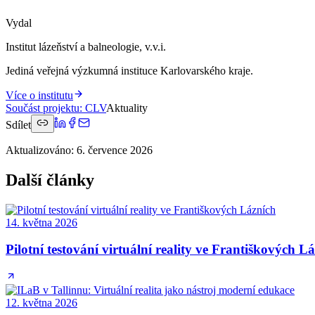
Vydal
Institut lázeňství a balneologie, v.v.i.
Jediná veřejná výzkumná instituce Karlovarského kraje.
Více o institutu
Součást projektu
:
CLV
Aktuality
Sdílet
Aktualizováno
:
6. července 2026
Další články
14. května 2026
Pilotní testování virtuální reality ve Františkových L
12. května 2026