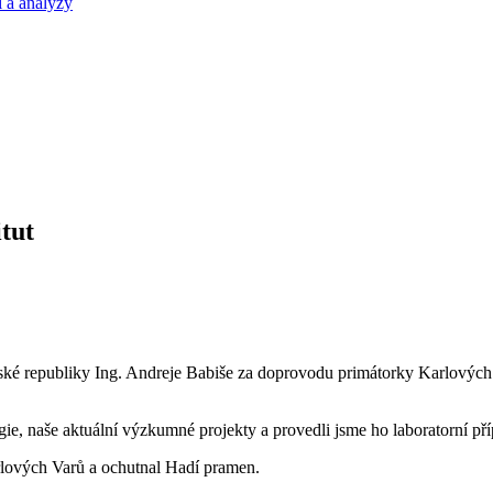
 a analýzy
itut
 České republiky Ing. Andreje Babiše za doprovodu primátorky Karlový
ogie, naše aktuální výzkumné projekty a provedli jsme ho laboratorní př
rlových Varů a ochutnal Hadí pramen.