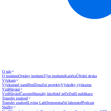
O nás
O institutu
Orgány institutu
Tým institutu
Kariéra
Úřední deska
Výzkum
Výzkumné zaměření
Dotační projekty
Výsledky výzkumu
Vzdělávání
Vzdělávání
Časopis
Manuály lázeňské péče
Další publikace
Transfer znalostí
Transfer znalostí
Living Lab
Demonstrační laboratoř
Podcast
Služby