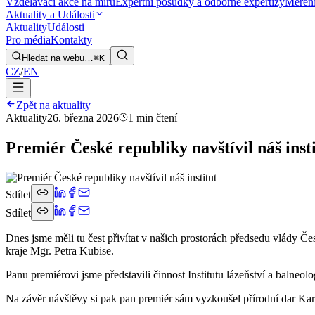
Vzdělávací akce na míru
Expertní posudky a odborné expertizy
Měření
Aktuality a Události
Aktuality
Události
Pro média
Kontakty
Hledat na webu…
⌘K
CZ
/
EN
Zpět na aktuality
Aktuality
26. března 2026
1 min čtení
Premiér České republiky navštívil náš inst
Sdílet
Sdílet
Dnes jsme měli tu čest přivítat v našich prostorách předsedu vlády
kraje Mgr. Petra Kubise.
Panu premiérovi jsme představili činnost Institutu lázeňství a balneol
Na závěr návštěvy si pak pan premiér sám vyzkoušel přírodní dar Ka