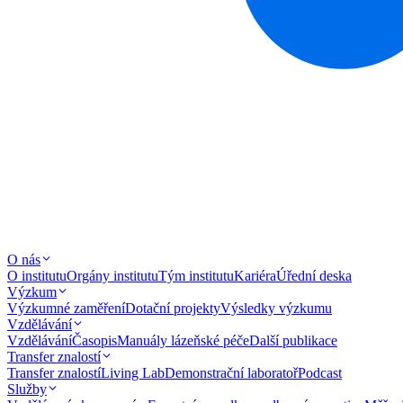
O nás
O institutu
Orgány institutu
Tým institutu
Kariéra
Úřední deska
Výzkum
Výzkumné zaměření
Dotační projekty
Výsledky výzkumu
Vzdělávání
Vzdělávání
Časopis
Manuály lázeňské péče
Další publikace
Transfer znalostí
Transfer znalostí
Living Lab
Demonstrační laboratoř
Podcast
Služby