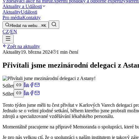
Vzdělávací akce na míru
Expertní posudky a odborné expertizy
Měření
Aktuality a Události
Aktuality
Události
Pro média
Kontakty
Hledat na webu…
⌘K
CZ
/
EN
Zpět na aktuality
Aktuality
19. března 2024
1 min čtení
Přivítali jsme mezinárodní delegaci z Asta
Sdílet
Sdílet
Tento týden jsme měli tu čest přivítat v Karlových Varech delegaci p
Jednalo se o velmi plodné setkání, během kterého jsme probrali možno
zdrojů a specializované vzdělávání lékařského personálu.
Momentálně pracujeme na přípravě Memoranda o spolupráci, které bu
Je pro nás velkou ctí, že o spolupráci s naším institutem je takový zá