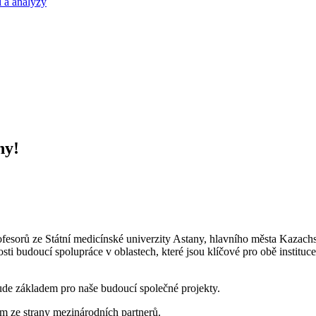
 a analýzy
ny!
rofesorů ze Státní medicínské univerzity Astany, hlavního města Kazach
sti budoucí spolupráce v oblastech, které jsou klíčové pro obě institu
de základem pro naše budoucí společné projekty.
jem ze strany mezinárodních partnerů.