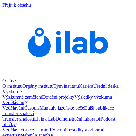
Přejít k obsahu
O nás
O institutu
Orgány institutu
Tým institutu
Kariéra
Úřední deska
Výzkum
Výzkumné zaměření
Dotační projekty
Výsledky výzkumu
Vzdělávání
Vzdělávání
Časopis
Manuály lázeňské péče
Další publikace
Transfer znalostí
Transfer znalostí
Living Lab
Demonstrační laboratoř
Podcast
Služby
Vzdělávací akce na míru
Expertní posudky a odborné
expertizy
Měření a analýzy