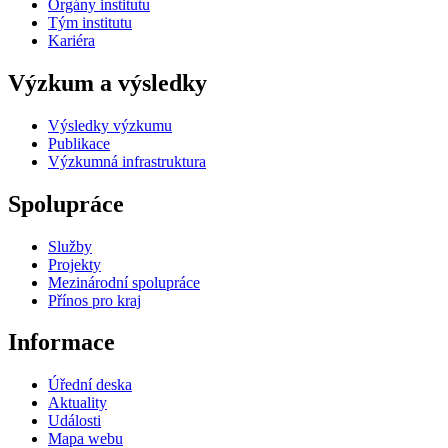
Orgány institutu
Tým institutu
Kariéra
Výzkum a výsledky
Výsledky výzkumu
Publikace
Výzkumná infrastruktura
Spolupráce
Služby
Projekty
Mezinárodní spolupráce
Přínos pro kraj
Informace
Úřední deska
Aktuality
Události
Mapa webu