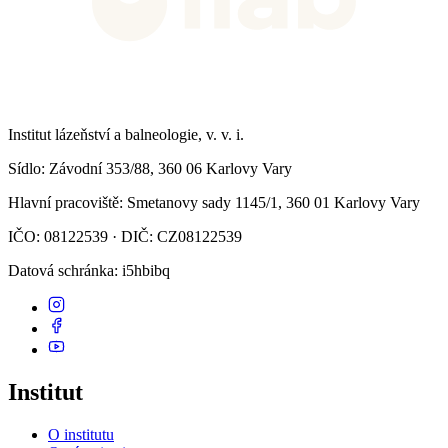
Institut lázeňství a balneologie, v. v. i.
Sídlo
: Závodní 353/88, 360 06 Karlovy Vary
Hlavní pracoviště
: Smetanovy sady 1145/1, 360 01 Karlovy Vary
IČO: 08122539 · DIČ: CZ08122539
Datová schránka
: i5hbibq
Institut
O institutu