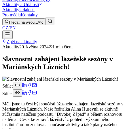
Aktuality a Události
Aktuality
Události
Pro média
Kontakty
Hledat na webu…
⌘K
CZ
/
EN
Zpět na aktuality
Aktuality
20. května 2024
1 min čtení
Slavnostní zahájení lázeňské sezóny v
Mariánských Lázních!
Sdílet
Sdílet
Měli jsme tu čest být součástí úžasného zahájení lázeňské sezóny v
Mariánských Lázních. Naše ředitelka Alina Huseynli se aktivně
zúčastnila natáčení podcastu "Divokej Západ" a během rozhovoru
na téma "Cesta ke zdraví: lázeňství z pohledu výzkumného
institutu" odprezentovala současné aktivity a také plány našeho