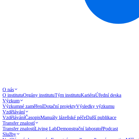
O nás
O institutu
Orgány institutu
Tým institutu
Kariéra
Úřední deska
Výzkum
Výzkumné zaměření
Dotační projekty
Výsledky výzkumu
Vzdělávání
Vzdělávání
Časopis
Manuály lázeňské péče
Další publikace
Transfer znalostí
Transfer znalostí
Living Lab
Demonstrační laboratoř
Podcast
Služby