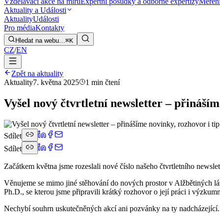
Vzdělávací akce na míru
Expertní posudky a odborné expertizy
Měření
Aktuality a Události
Aktuality
Události
Pro média
Kontakty
Hledat na webu…
⌘K
CZ
/
EN
Zpět na aktuality
Aktuality
7. května 2025
1 min čtení
Vyšel nový čtvrtletní newsletter – přináším
Sdílet
Sdílet
Začátkem května jsme rozeslali nové číslo našeho čtvrtletního newslett
Věnujeme se mimo jiné stěhování do nových prostor v Alžbětiných láz
Ph.D., se kterou jsme připravili krátký rozhovor o její práci i výzku
Nechybí souhrn uskutečněných akcí ani pozvánky na ty nadcházející. 