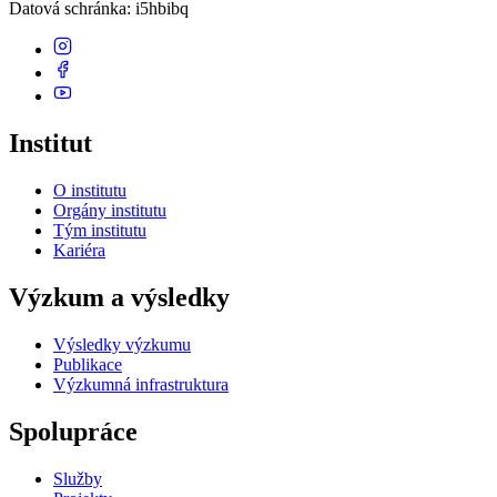
Datová schránka
: i5hbibq
Institut
O institutu
Orgány institutu
Tým institutu
Kariéra
Výzkum a výsledky
Výsledky výzkumu
Publikace
Výzkumná infrastruktura
Spolupráce
Služby