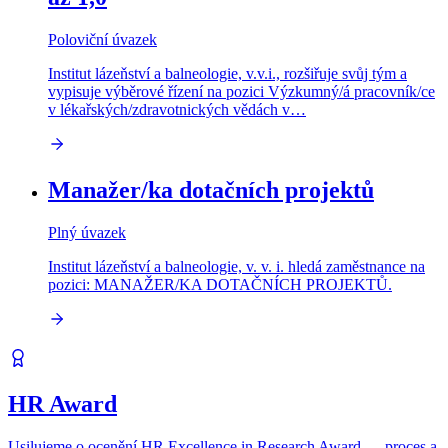
Poloviční úvazek
Institut lázeňství a balneologie, v.v.i., rozšiřuje svůj tým a
vypisuje výběrové řízení na pozici Výzkumný/á pracovník/ce
v lékařských/zdravotnických vědách v…
Manažer/ka dotačních projektů
Plný úvazek
Institut lázeňství a balneologie, v. v. i. hledá zaměstnance na
pozici: MANAŽER/KA DOTAČNÍCH PROJEKTŮ.
HR Award
Usilujeme o ocenění HR Excellence in Research Award — proces a