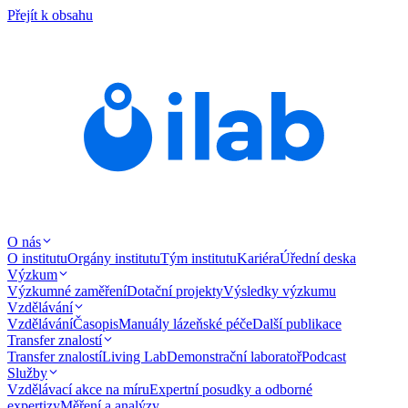
Přejít k obsahu
O nás
O institutu
Orgány institutu
Tým institutu
Kariéra
Úřední deska
Výzkum
Výzkumné zaměření
Dotační projekty
Výsledky výzkumu
Vzdělávání
Vzdělávání
Časopis
Manuály lázeňské péče
Další publikace
Transfer znalostí
Transfer znalostí
Living Lab
Demonstrační laboratoř
Podcast
Služby
Vzdělávací akce na míru
Expertní posudky a odborné
expertizy
Měření a analýzy