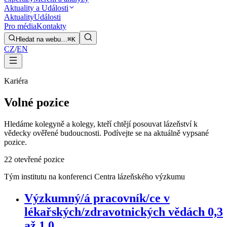
Aktuality a Události
Aktuality
Události
Pro média
Kontakty
Hledat na webu…
⌘K
CZ
/
EN
Kariéra
Volné pozice
Hledáme kolegyně a kolegy, kteří chtějí posouvat lázeňství k
vědecky ověřené budoucnosti. Podívejte se na aktuálně vypsané
pozice.
2
2 otevřené pozice
Tým institutu na konferenci Centra lázeňského výzkumu
Výzkumný/á pracovník/ce v
lékařských/zdravotnických vědách 0,3
až 1,0