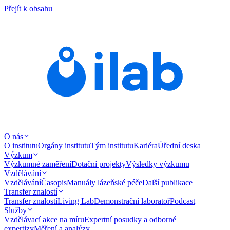
Přejít k obsahu
O nás
O institutu
Orgány institutu
Tým institutu
Kariéra
Úřední deska
Výzkum
Výzkumné zaměření
Dotační projekty
Výsledky výzkumu
Vzdělávání
Vzdělávání
Časopis
Manuály lázeňské péče
Další publikace
Transfer znalostí
Transfer znalostí
Living Lab
Demonstrační laboratoř
Podcast
Služby
Vzdělávací akce na míru
Expertní posudky a odborné
expertizy
Měření a analýzy