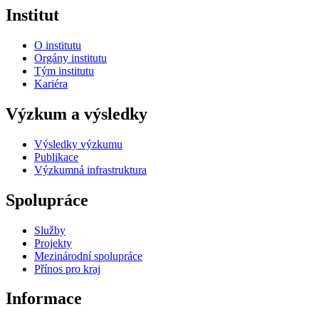
Institut
O institutu
Orgány institutu
Tým institutu
Kariéra
Výzkum a výsledky
Výsledky výzkumu
Publikace
Výzkumná infrastruktura
Spolupráce
Služby
Projekty
Mezinárodní spolupráce
Přínos pro kraj
Informace