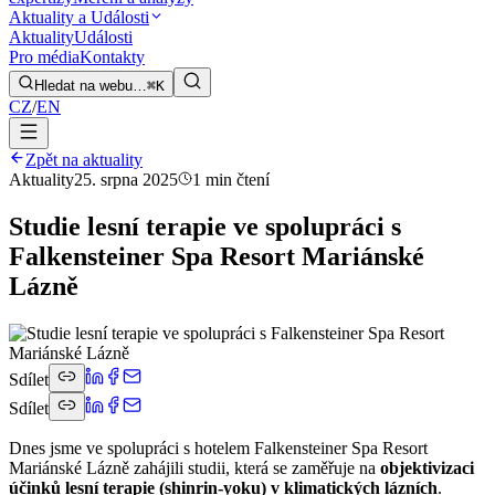
Aktuality a Události
Aktuality
Události
Pro média
Kontakty
Hledat na webu…
⌘K
CZ
/
EN
Zpět na aktuality
Aktuality
25. srpna 2025
1 min čtení
Studie lesní terapie ve spolupráci s
Falkensteiner Spa Resort Mariánské
Lázně
Sdílet
Sdílet
Dnes jsme ve spolupráci s hotelem Falkensteiner Spa Resort
Mariánské Lázně zahájili studii, která se zaměřuje na
objektivizaci
účinků lesní terapie (shinrin-yoku) v klimatických lázních
.