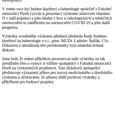
metropolích.
V tomto roce byl Institut lázeňství a balneologie společně s Fakultní
nemocnicí Plzeň vyzván k prezentaci výzkumu stanovení vitaminu
D v naší populaci a jeho hladin v krvi u onkologických a infekčních
onemocnění se zaměřením na onemocnění COVID-19 a jeho další
prognózu.
Výsledky uvedeného výzkumu přednesl předseda Rady Institutu
lázeňství na balneologie v.v.i., prim. MUDr. Ladislav Špišák, CSc.
Důkazem o aktuálnosti této problematiky byla následná bohatá
diskuze.
Jsme hrdí, že máme příležitost prezentovat naše výsledky na tak
prestižním fóru a vysoce si vážíme spolupráce s Fakultní nemocnicí
Plzeň na výzkumných projektech. Tato ukázková spolupráce
představuje významný přínos pro rozvoj medicínského a lázeňského
výzkumu a očekáváme, že přinese další pozitivní výsledky a
příležitosti pro budoucí projekty.