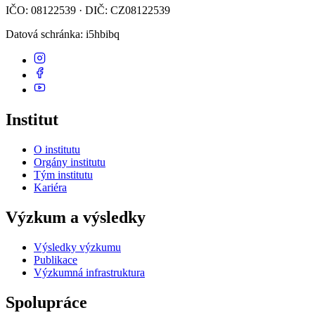
IČO: 08122539 · DIČ: CZ08122539
Datová schránka
: i5hbibq
Institut
O institutu
Orgány institutu
Tým institutu
Kariéra
Výzkum a výsledky
Výsledky výzkumu
Publikace
Výzkumná infrastruktura
Spolupráce