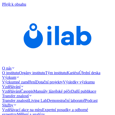
Přejít k obsahu
O nás
O institutu
Orgány institutu
Tým institutu
Kariéra
Úřední deska
Výzkum
Výzkumné zaměření
Dotační projekty
Výsledky výzkumu
Vzdělávání
Vzdělávání
Časopis
Manuály lázeňské péče
Další publikace
Transfer znalostí
Transfer znalostí
Living Lab
Demonstrační laboratoř
Podcast
Služby
Vzdělávací akce na míru
Expertní posudky a odborné
expertizy
Měření a analýzy