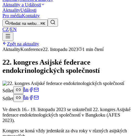
Aktuality a Události
Aktuality
Události
Pro média
Kontakty
Hledat na webu…
⌘K
CZ
/
EN
Zpět na aktuality
Aktuality
Konference
22. listopadu 2023
1 min čtení
22. kongres Asijské federace
endokrinologických společností
Sdílet
Sdílet
Ve dnech 16.- 19. listopadu 2023 se uskutečnil 22. kongres Asijské
federace endokrinologických společností v Bangkoku (AFES
2023).
Kongres se koná vždy jedenkrát za dva roky v různých asijských