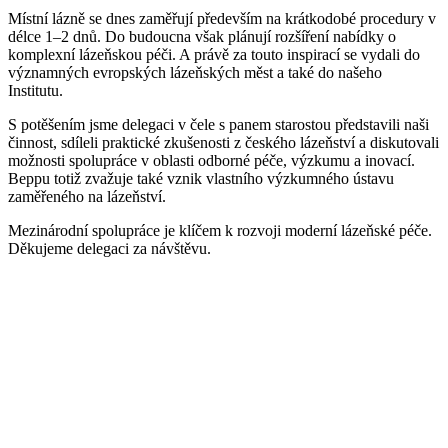
Místní lázně se dnes zaměřují především na krátkodobé procedury v
délce 1–2 dnů. Do budoucna však plánují rozšíření nabídky o
komplexní lázeňskou péči. A právě za touto inspirací se vydali do
významných evropských lázeňských měst a také do našeho
Institutu.
S potěšením jsme delegaci v čele s panem starostou představili naši
činnost, sdíleli praktické zkušenosti z českého lázeňství a diskutovali
možnosti spolupráce v oblasti odborné péče, výzkumu a inovací.
Beppu totiž zvažuje také vznik vlastního výzkumného ústavu
zaměřeného na lázeňství.
Mezinárodní spolupráce je klíčem k rozvoji moderní lázeňské péče.
Děkujeme delegaci za návštěvu.