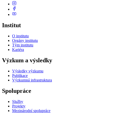
Institut
O institutu
Orgány institutu
Tým institutu
Kariéra
Výzkum a výsledky
Výsledky výzkumu
Publikace
Výzkumná infrastruktura
Spolupráce
Služby
Projekty
Mezinárodní spolupráce