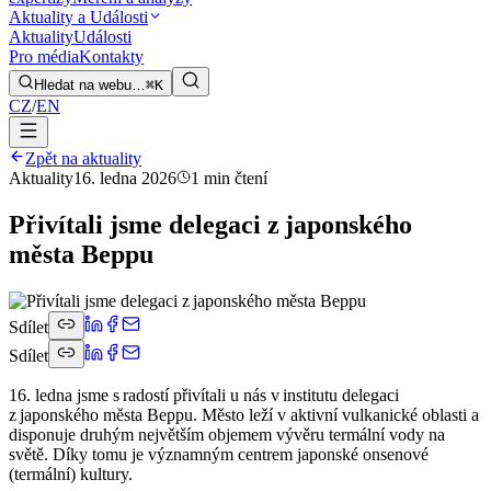
Aktuality a Události
Aktuality
Události
Pro média
Kontakty
Hledat na webu…
⌘K
CZ
/
EN
Zpět na aktuality
Aktuality
16. ledna 2026
1 min čtení
Přivítali jsme delegaci z japonského
města Beppu
Sdílet
Sdílet
16. ledna jsme s radostí přivítali u nás v institutu delegaci
z japonského města Beppu. Město leží v aktivní vulkanické oblasti a
disponuje druhým největším objemem vývěru termální vody na
světě. Díky tomu je významným centrem japonské onsenové
(termální) kultury.