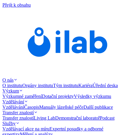
Přejít k obsahu
O nás
O institutu
Orgány institutu
Tým institutu
Kariéra
Úřední deska
Výzkum
Výzkumné zaměření
Dotační projekty
Výsledky výzkumu
Vzdělávání
Vzdělávání
Časopis
Manuály lázeňské péče
Další publikace
Transfer znalostí
Transfer znalostí
Living Lab
Demonstrační laboratoř
Podcast
Služby
Vzdělávací akce na míru
Expertní posudky a odborné
expertizy
Měření a analýzy