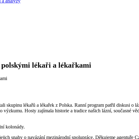
 a analýzy
s polskými lékaři a lékařkami
tali skupinu lékařů a lékařek z Polska. Ranní program patřil diskusi o 
o výzkumu. Hosty zajímala historie a tradice našich lázní, současné vě
lní kolonády.
 jejich snahy o navázání mezinárodní spolupráce. Děkujeme agentuře C