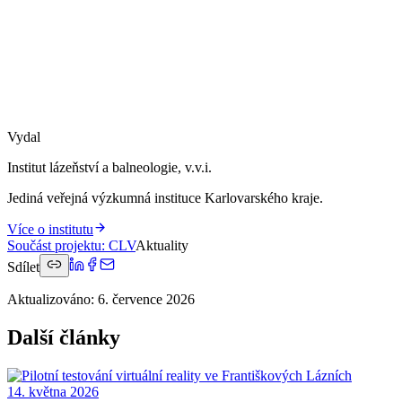
Vydal
Institut lázeňství a balneologie, v.v.i.
Jediná veřejná výzkumná instituce Karlovarského kraje.
Více o institutu
Součást projektu
:
CLV
Aktuality
Sdílet
Aktualizováno
:
6. července 2026
Další články
14. května 2026