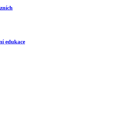
ázních
rní edukace