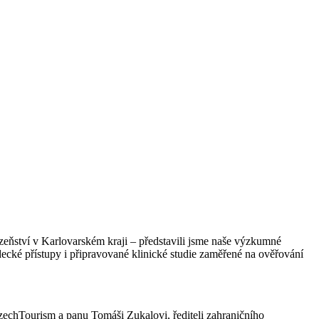
lázeňství v Karlovarském kraji – představili jsme naše výzkumné
decké přístupy i připravované klinické studie zaměřené na ověřování
zechTourism a panu Tomáši Zukalovi, řediteli zahraničního