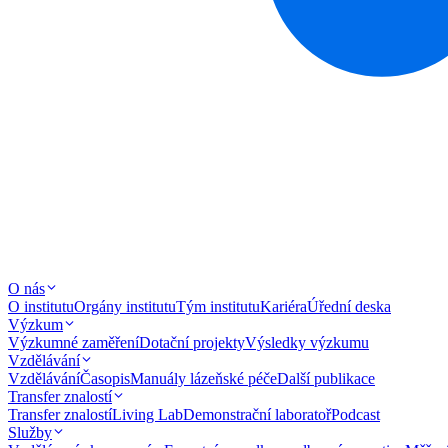
O nás
O institutu
Orgány institutu
Tým institutu
Kariéra
Úřední deska
Výzkum
Výzkumné zaměření
Dotační projekty
Výsledky výzkumu
Vzdělávání
Vzdělávání
Časopis
Manuály lázeňské péče
Další publikace
Transfer znalostí
Transfer znalostí
Living Lab
Demonstrační laboratoř
Podcast
Služby