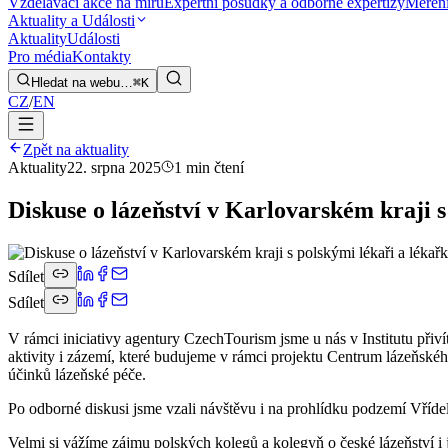
Vzdělávací akce na míru
Expertní posudky a odborné expertizy
Měření
Aktuality a Události
Aktuality
Události
Pro média
Kontakty
Hledat na webu…
⌘K
CZ
/
EN
Zpět na aktuality
Aktuality
22. srpna 2025
1 min čtení
Diskuse o lázeňství v Karlovarském kraji 
Sdílet
Sdílet
V rámci iniciativy agentury CzechTourism jsme u nás v Institutu přiví
aktivity i zázemí, které budujeme v rámci projektu Centrum lázeňskéh
účinků lázeňské péče.
Po odborné diskusi jsme vzali návštěvu i na prohlídku podzemí Vříde
Velmi si vážíme zájmu polských kolegů a kolegyň o české lázeňství i