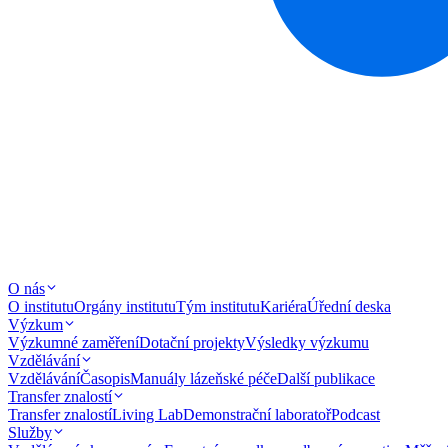
O nás
O institutu
Orgány institutu
Tým institutu
Kariéra
Úřední deska
Výzkum
Výzkumné zaměření
Dotační projekty
Výsledky výzkumu
Vzdělávání
Vzdělávání
Časopis
Manuály lázeňské péče
Další publikace
Transfer znalostí
Transfer znalostí
Living Lab
Demonstrační laboratoř
Podcast
Služby