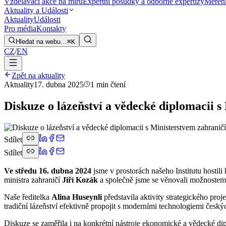
Vzdělávací akce na míru
Expertní posudky a odborné expertizy
Měření
Aktuality a Události
Aktuality
Události
Pro média
Kontakty
Hledat na webu…
⌘K
CZ
/
EN
Zpět na aktuality
Aktuality
17. dubna 2025
1 min čtení
Diskuze o lázeňství a vědecké diplomacii 
Sdílet
Sdílet
Ve středu 16. dubna 2024
jsme v prostorách našeho Institutu hostili 
ministra zahraničí
Jiří Kozák
a společně jsme se věnovali možnoste
Naše ředitelka
Alina Huseynli
představila aktivity strategického proj
tradiční lázeňství efektivně propojit s moderními technologiemi český
Diskuze se zaměřila i na konkrétní nástroje ekonomické a vědecké di