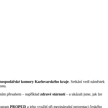
hospodářské komory Karlovarského kraje
. Setkání vedl náměstek
ionu.
odním přesahem – například
zdravé stárnutí
– a ukázali jsme, jak lze
program
PROPED
a jeho využití při mezinárodní prezentaci českého