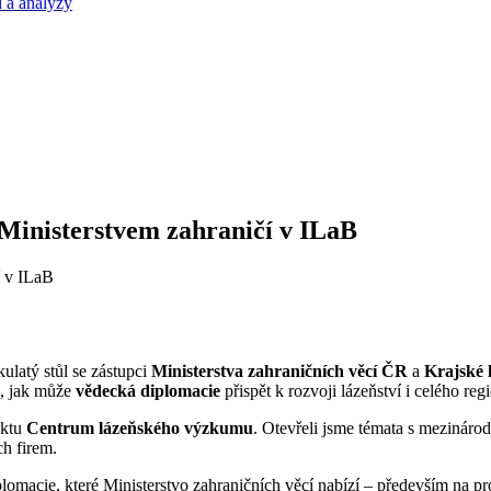
 a analýzy
s Ministerstvem zahraničí v ILaB
kulatý stůl se zástupci
Ministerstva zahraničních věcí ČR
a
Krajské 
m, jak může
vědecká diplomacie
přispět k rozvoji lázeňství i celého reg
ektu
Centrum lázeňského výzkumu
. Otevřeli jsme témata s mezinár
ch firem.
plomacie, které Ministerstvo zahraničních věcí nabízí – především na 