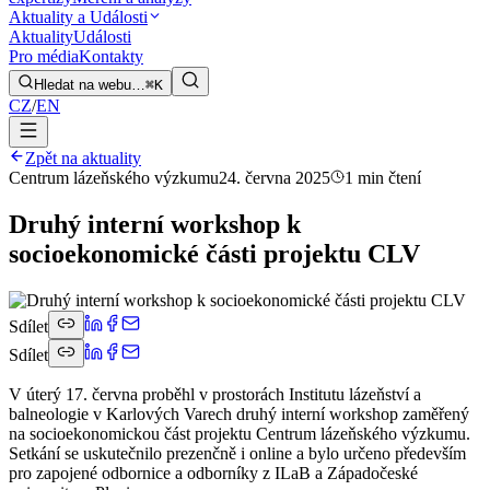
Aktuality a Události
Aktuality
Události
Pro média
Kontakty
Hledat na webu…
⌘K
CZ
/
EN
Zpět na aktuality
Centrum lázeňského výzkumu
24. června 2025
1 min čtení
Druhý interní workshop k
socioekonomické části projektu CLV
Sdílet
Sdílet
V úterý 17. června proběhl v prostorách Institutu lázeňství a
balneologie v Karlových Varech druhý interní workshop zaměřený
na socioekonomickou část projektu Centrum lázeňského výzkumu.
Setkání se uskutečnilo prezenčně i online a bylo určeno především
pro zapojené odbornice a odborníky z ILaB a Západočeské