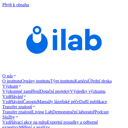
Přejít k obsahu
O nás
O institutu
Orgány institutu
Tým institutu
Kariéra
Úřední deska
Výzkum
Výzkumné zaměření
Dotační projekty
Výsledky výzkumu
Vzdělávání
Vzdělávání
Časopis
Manuály lázeňské péče
Další publikace
Transfer znalostí
Transfer znalostí
Living Lab
Demonstrační laboratoř
Podcast
Služby
Vzdělávací akce na míru
Expertní posudky a odborné
expertizy
Měření a analýzy