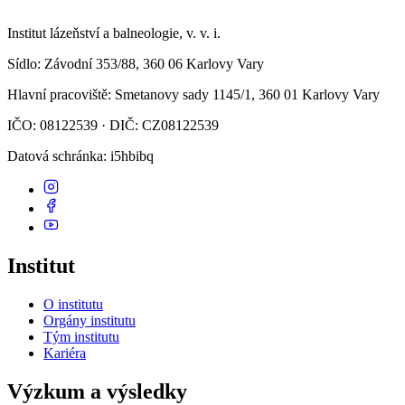
Institut lázeňství a balneologie, v. v. i.
Sídlo
: Závodní 353/88, 360 06 Karlovy Vary
Hlavní pracoviště
: Smetanovy sady 1145/1, 360 01 Karlovy Vary
IČO: 08122539 · DIČ: CZ08122539
Datová schránka
: i5hbibq
Institut
O institutu
Orgány institutu
Tým institutu
Kariéra
Výzkum a výsledky