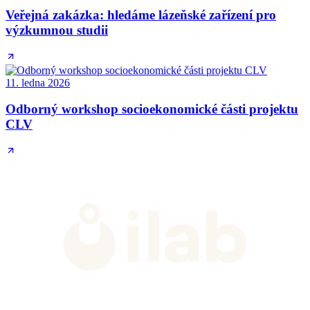
Veřejná zakázka: hledáme lázeňské zařízení pro
výzkumnou studii
11. ledna 2026
Odborný workshop socioekonomické části projektu
CLV