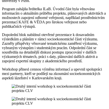
univerzity v Plzni.
Program zahájila ředitelka ILaB. Úvodní část byla věnována
informacím o aktuálním průběhu projektu, plánovaných aktivitách a
možnostech zapojení odborné veřejnosti, například prostřednictvím
prezentací KAFE & VĚDA pro širokou veřejnost nebo
publikačních výstupů.
Dopolední blok nabídnul otevřené prezentace k dosavadním
výsledkům a plánům v rámci socioekonomické části výzkumu.
Zazněly příspěvky věnované tematickému zaměření výzkumu,
vybraným výstupům i studentským pracím. Odpolední část se
soustředila na detailnější diskusi postupu zpracování v dalších
výzkumných tématech, práci s daty, plánování dalších aktivit a
zapojení expertní skupiny z akademického prostředí.
Workshop přinesl cennou výměnu informací a upevnil spolupráci
mezi partnery, kteří se podílejí na zkoumání socioekonomických
aspektů lázeňství v Karlovarském kraji.