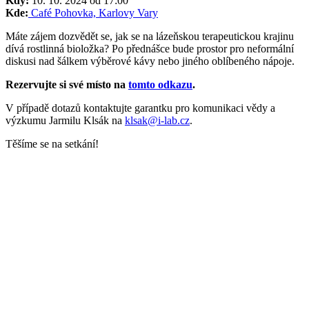
Kdy:
10. 10. 2024 od 17:00
Kde:
Café Pohovka, Karlovy Vary
Máte zájem dozvědět se, jak se na lázeňskou terapeutickou krajinu
dívá rostlinná bioložka? Po přednášce bude prostor pro neformální
diskusi nad šálkem výběrové kávy nebo jiného oblíbeného nápoje.
Rezervujte si své místo na
tomto odkazu
.
V případě dotazů kontaktujte garantku pro komunikaci vědy a
výzkumu Jarmilu Klsák na
klsak@i-lab.cz
.
Těšíme se na setkání!