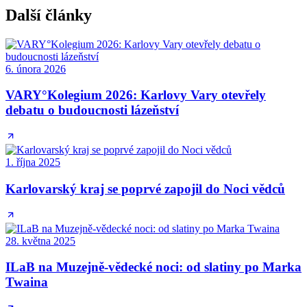
Další články
6. února 2026
VARY°Kolegium 2026: Karlovy Vary otevřely
debatu o budoucnosti lázeňství
1. října 2025
Karlovarský kraj se poprvé zapojil do Noci vědců
28. května 2025
ILaB na Muzejně-vědecké noci: od slatiny po Marka
Twaina