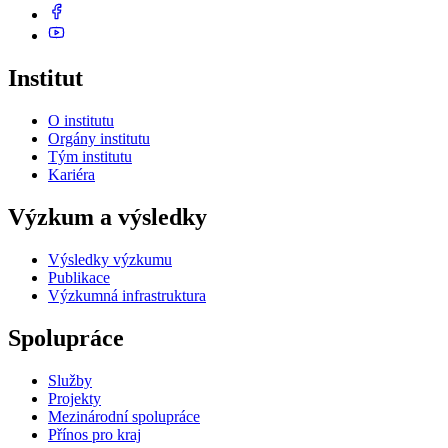
Institut
O institutu
Orgány institutu
Tým institutu
Kariéra
Výzkum a výsledky
Výsledky výzkumu
Publikace
Výzkumná infrastruktura
Spolupráce
Služby
Projekty
Mezinárodní spolupráce
Přínos pro kraj