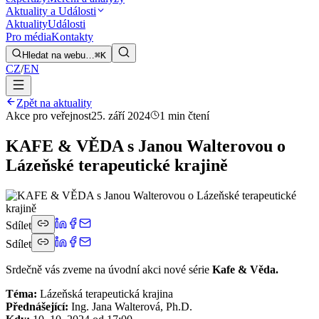
Aktuality a Události
Aktuality
Události
Pro média
Kontakty
Hledat na webu…
⌘K
CZ
/
EN
Zpět na aktuality
Akce pro veřejnost
25. září 2024
1 min čtení
KAFE & VĚDA s Janou Walterovou o
Lázeňské terapeutické krajině
Sdílet
Sdílet
Srdečně vás zveme na úvodní akci nové série
Kafe & Věda.
Téma:
Lázeňská terapeutická krajina
Přednášející:
Ing. Jana Walterová, Ph.D.