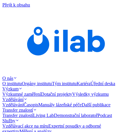
Přejít k obsahu
O nás
O institutu
Orgány institutu
Tým institutu
Kariéra
Úřední deska
Výzkum
Výzkumné zaměření
Dotační projekty
Výsledky výzkumu
Vzdělávání
Vzdělávání
Časopis
Manuály lázeňské péče
Další publikace
Transfer znalostí
Transfer znalostí
Living Lab
Demonstrační laboratoř
Podcast
Služby
Vzdělávací akce na míru
Expertní posudky a odborné
expertizy
Měření a analýzy